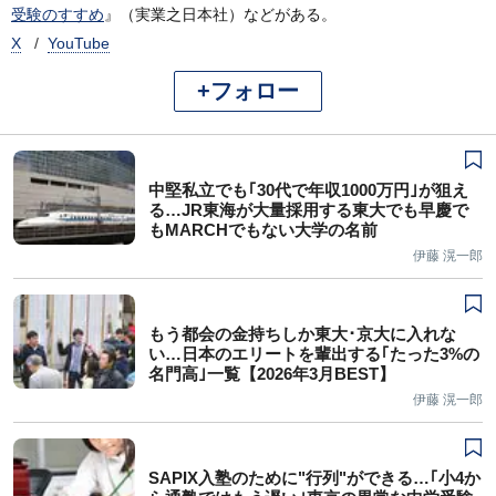
受験のすすめ
』（実業之日本社）などがある。
X
YouTube
+フォロー
中堅私立でも｢30代で年収1000万円｣が狙え
る…JR東海が大量採用する東大でも早慶で
もMARCHでもない大学の名前
伊藤 滉一郎
もう都会の金持ちしか東大･京大に入れな
い…日本のエリートを輩出する｢たった3%の
名門高｣一覧【2026年3月BEST】
伊藤 滉一郎
SAPIX入塾のために"行列"ができる…｢小4か