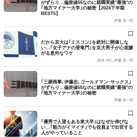
がずらり…偏差値55なのに就職実績"最強"の
｢地方マイナー大学｣の秘密【2024下半期
BEST5】
伊藤 滉一郎
だから京大は｢ミスコン｣を絶対に開催しな
い…｢女子アナの登竜門｣を京大男子が心底嫌
がる意外なワケ
鈴木 洋仁,伊藤 滉一郎
｢三菱商事､伊藤忠､ゴールドマン･サックス｣
がずらり…偏差値55なのに就職実績"最強"の
｢地方マイナー大学｣の秘密
伊藤 滉一郎
｢優秀で人望もある東大卒｣はなぜか伸びな
い…｢能力がイマイチ｣でも役員まで出世する
人がやっていること