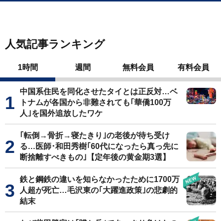
人気記事ランキング
1時間
週間
無料会員
有料会員
中国系住民を同化させたタイとは正反対…ベ
トナムが各国から非難されても｢華僑100万
人｣を国外追放したワケ
｢転倒→骨折→寝たきり｣の老後が待ち受け
る…医師･和田秀樹｢60代になったら真っ先に
断捨離すべきもの｣【定年後の黄金期3選】
鉄と鋼鉄の違いを知らなかったために1700万
人超が死亡…毛沢東の｢大躍進政策｣の悲劇的
結末