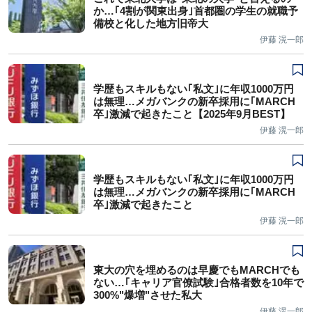
か…｢4割が関東出身｣首都圏の学生の就職予
備校と化した地方旧帝大
伊藤 滉一郎
学歴もスキルもない｢私文｣に年収1000万円
は無理…メガバンクの新卒採用に｢MARCH
卒｣激減で起きたこと【2025年9月BEST】
伊藤 滉一郎
学歴もスキルもない｢私文｣に年収1000万円
は無理…メガバンクの新卒採用に｢MARCH
卒｣激減で起きたこと
伊藤 滉一郎
東大の穴を埋めるのは早慶でもMARCHでも
ない…｢キャリア官僚試験｣合格者数を10年で
300%"爆増"させた私大
伊藤 滉一郎