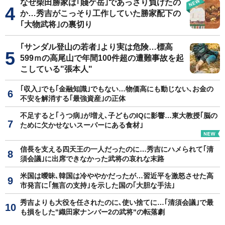
なぜ柴田勝家は｢賤ケ岳｣であっさり負けたの
か…秀吉がこっそり工作していた勝家配下の
｢大物武将｣の裏切り
｢サンダル登山の若者｣より実は危険…標高
599ｍの高尾山で年間100件超の遭難事故を起
こしている"張本人"
｢収入｣でも｢金融知識｣でもない…物価高にも動じない､お金の
不安を解消する｢最強資産｣の正体
不足すると｢うつ病｣が増え､子どものIQに影響…東大教授｢脳の
ために欠かせないスーパーにある食材｣
信長を支える四天王の一人だったのに…秀吉にハメられて｢清
須会議｣に出席できなかった武将の哀れな末路
米国は曖昧､韓国は冷ややかだったが…習近平を激怒させた高
市発言に｢無言の支持｣を示した国の｢大胆な手法｣
秀吉よりも大役を任されたのに､使い捨てに…｢清須会議｣で最
も損をした"織田家ナンバー2の武将"の転落劇