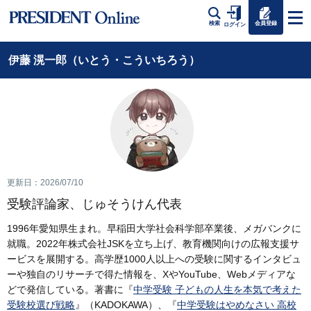
会員登録
検索
ログイン
伊藤 滉一郎（いとう・こういちろう）
更新日：2026/07/10
受験評論家、じゅそうけん代表
1996年愛知県生まれ。早稲田大学社会科学部卒業後、メガバンクに
就職。2022年株式会社JSKを立ち上げ、教育機関向けの広報支援サ
ービスを展開する。高学歴1000人以上への受験に関するインタビュ
ーや独自のリサーチで得た情報を、XやYouTube、Webメディアな
どで発信している。著書に『
中学受験 子どもの人生を本気で考えた
受験校選び戦略
』（KADOKAWA）、『
中学受験はやめなさい 高校