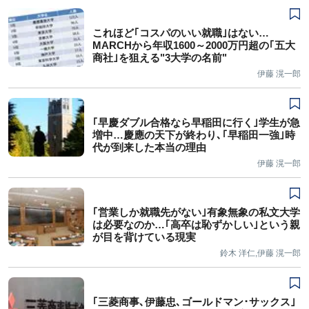
これほど｢コスパのいい就職｣はない…
MARCHから年収1600～2000万円超の｢五大
商社｣を狙える"3大学の名前"
伊藤 滉一郎
｢早慶ダブル合格なら早稲田に行く｣学生が急
増中…慶應の天下が終わり､｢早稲田一強｣時
代が到来した本当の理由
伊藤 滉一郎
｢営業しか就職先がない｣有象無象の私文大学
は必要なのか…｢高卒は恥ずかしい｣という親
が目を背けている現実
鈴木 洋仁,伊藤 滉一郎
｢三菱商事､伊藤忠､ゴールドマン･サックス｣