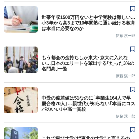
世帯年収1500万円ないと中学受験は難しい…
小3年から高3まで10年間塾に通い続ける教育
は本当に必要なのか
伊藤 滉一郎
もう都会の金持ちしか東大･京大に入れな
い…日本のエリートを輩出する｢たった3%の
名門高｣一覧
伊藤 滉一郎
中受の偏差値は51なのに｢卒業生164人で早
慶合格70人｣…親世代が知らない｢本当にコス
パのいい｣中高一貫校
伊藤 滉一郎
これで東北大学は"東北の大学"と言えるの