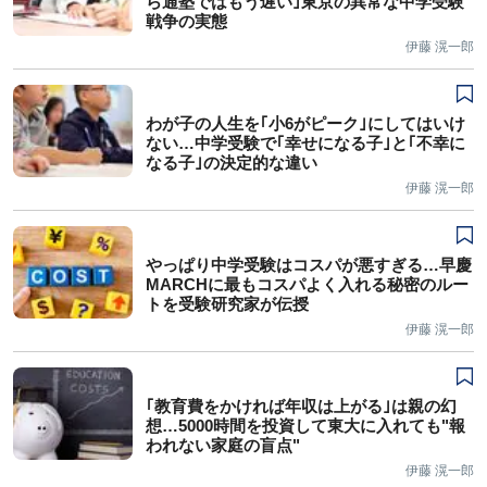
ら通塾ではもう遅い｣東京の異常な中学受験
戦争の実態
伊藤 滉一郎
わが子の人生を｢小6がピーク｣にしてはいけ
ない…中学受験で｢幸せになる子｣と｢不幸に
なる子｣の決定的な違い
伊藤 滉一郎
やっぱり中学受験はコスパが悪すぎる…早慶
MARCHに最もコスパよく入れる秘密のルー
トを受験研究家が伝授
伊藤 滉一郎
｢教育費をかければ年収は上がる｣は親の幻
想…5000時間を投資して東大に入れても"報
われない家庭の盲点"
伊藤 滉一郎