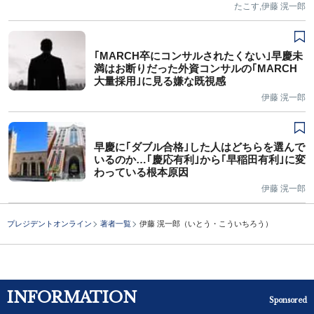
たこす,伊藤 滉一郎
｢MARCH卒にコンサルされたくない｣早慶未
満はお断りだった外資コンサルの｢MARCH
大量採用｣に見る嫌な既視感
伊藤 滉一郎
早慶に｢ダブル合格｣した人はどちらを選んで
いるのか…｢慶応有利｣から｢早稲田有利｣に変
わっている根本原因
伊藤 滉一郎
プレジデントオンライン
著者一覧
伊藤 滉一郎（いとう・こういちろう）
INFORMATION
Sponsored