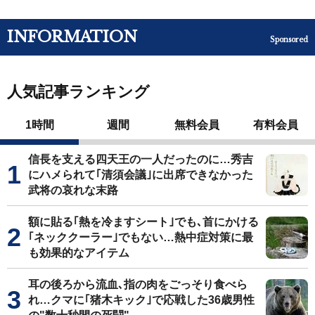
INFORMATION
Sponsored
人気記事ランキング
1時間
週間
無料会員
有料会員
信長を支える四天王の一人だったのに…秀吉
にハメられて｢清須会議｣に出席できなかった
武将の哀れな末路
額に貼る｢熱を冷ますシート｣でも､首にかける
｢ネッククーラー｣でもない…熱中症対策に最
も効果的なアイテム
耳の後ろから流血､指の肉をごっそり食べら
れ…クマに｢猪木キック｣で応戦した36歳男性