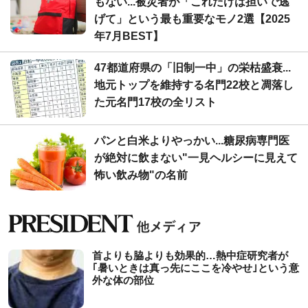
もない...被災者が「これだけは担いで逃
げて」という最も重要なモノ2選【2025
年7月BEST】
47都道府県の「旧制一中」の栄枯盛衰...
地元トップを維持する名門22校と凋落し
た元名門17校の全リスト
パンと白米よりやっかい...糖尿病専門医
が絶対に飲まない"一見ヘルシーに見えて
怖い飲み物"の名前
首よりも脇よりも効果的…熱中症研究者が
｢暑いときは真っ先にここを冷やせ｣という意
外な体の部位