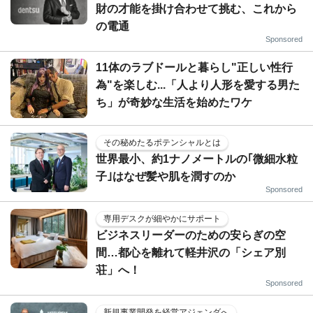
財の才能を掛け合わせて挑む、これから
の電通
Sponsored
11体のラブドールと暮らし"正しい性行
為"を楽しむ...「人より人形を愛する男た
ち」が奇妙な生活を始めたワケ
その秘めたるポテンシャルとは
世界最小、約1ナノメートルの｢微細水粒
子｣はなぜ髪や肌を潤すのか
Sponsored
専用デスクが細やかにサポート
ビジネスリーダーのための安らぎの空
間…都心を離れて軽井沢の「シェア別
荘」へ！
Sponsored
新規事業開発を経営アジェンダへ