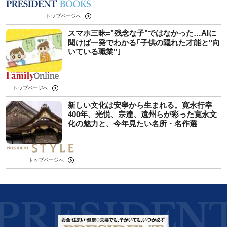
トップページへ
スマホ三昧="残念な子"ではなかった…AIに
聞けば一発でわかる｢子供の隠れた才能と"向
いている職業"｣
トップページへ
新しい文化は安寧から生まれる。寛永行幸
400年、光悦、宗達、遠州らが彩った寛永文
化の魅力と、今年見たい名所・名作選
トップページへ