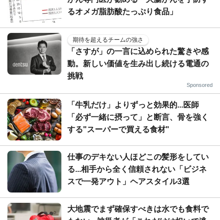
るオメガ脂肪酸たっぷり食品」
期待を超えるチームの強さ
「さすが」の一言に込められた驚きや感
動。新しい価値を生み出し続ける電通の
挑戦
Sponsored
「牛乳だけ」よりずっと効果的...医師
「必ず一緒に摂って」と断言、骨を強く
する"スーパーで買える食材"
仕事のデキない人ほどこの髪形をしてい
る...相手から全く信頼されない「ビジネ
スで一発アウト」ヘアスタイル3選
大地震でまず確保すべきは水でも食料で