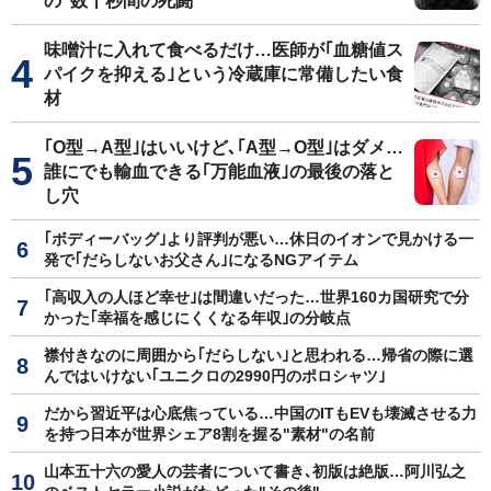
の"数十秒間の死闘"
味噌汁に入れて食べるだけ…医師が｢血糖値ス
パイクを抑える｣という冷蔵庫に常備したい食
材
｢O型→A型｣はいいけど､｢A型→O型｣はダメ…
誰にでも輸血できる｢万能血液｣の最後の落と
し穴
｢ボディーバッグ｣より評判が悪い…休日のイオンで見かける一
発で｢だらしないお父さん｣になるNGアイテム
｢高収入の人ほど幸せ｣は間違いだった…世界160カ国研究で分
かった｢幸福を感じにくくなる年収｣の分岐点
襟付きなのに周囲から｢だらしない｣と思われる…帰省の際に選
んではいけない｢ユニクロの2990円のポロシャツ｣
だから習近平は心底焦っている…中国のITもEVも壊滅させる力
を持つ日本が世界シェア8割を握る"素材"の名前
山本五十六の愛人の芸者について書き､初版は絶版…阿川弘之