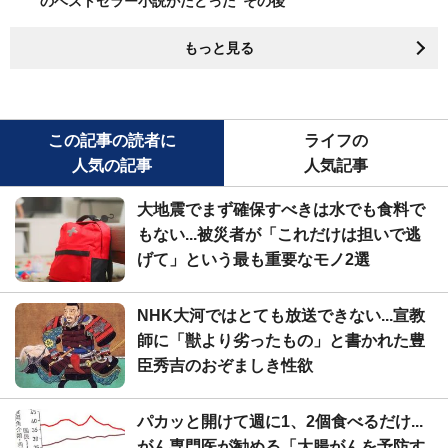
のベストセラー小説がたどった"その後"
もっと見る
この記事の読者に
ライフの
人気の記事
人気記事
大地震でまず確保すべきは水でも食料で
もない...被災者が「これだけは担いで逃
げて」という最も重要なモノ2選
NHK大河ではとても放送できない...宣教
師に「獣より劣ったもの」と書かれた豊
臣秀吉のおぞましき性欲
パカッと開けて週に1、2個食べるだけ...
がん専門医が勧める「大腸がんを予防す