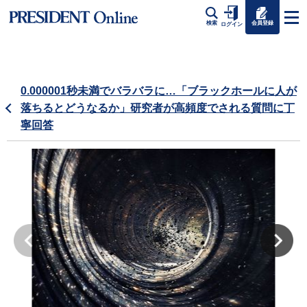
会員登録
検索
ログイン
0.000001秒未満でバラバラに…「ブラックホールに人が
落ちるとどうなるか」研究者が高頻度でされる質問に丁
寧回答