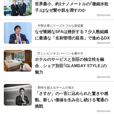
世界最小、約1ナノメートルの｢微細水粒
子｣はなぜ髪や肌を潤すのか
Sponsored
中堅企業にリーズナブルな新提案
なぜ複雑なSFAは挫折する？少人数組織
に最適な「名刺管理の延長」で進めるDX
Sponsored
忙しいビジネスパーソンを癒やす
ホテルのサービスと別荘の独立性を融
合…シェア別荘｢GLAMDAY STYLE｣の
魅力
Sponsored
期待を超えるチームの強さ
「さすが」の一言に込められた驚きや感
動。新しい価値を生み出し続ける電通の
挑戦
Sponsored