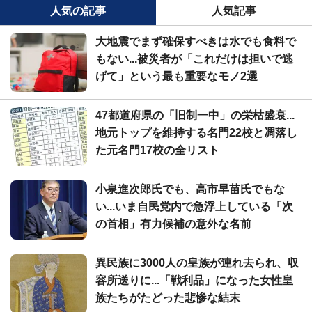
人気の記事
人気記事
大地震でまず確保すべきは水でも食料で
もない...被災者が「これだけは担いで逃
げて」という最も重要なモノ2選
47都道府県の「旧制一中」の栄枯盛衰...
地元トップを維持する名門22校と凋落し
た元名門17校の全リスト
小泉進次郎氏でも、高市早苗氏でもな
い...いま自民党内で急浮上している「次
の首相」有力候補の意外な名前
異民族に3000人の皇族が連れ去られ、収
容所送りに...「戦利品」になった女性皇
族たちがたどった悲惨な結末