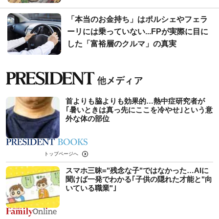
「本当のお金持ち」はポルシェやフェラ
ーリには乗っていない...FPが実際に目に
した「富裕層のクルマ」の真実
首よりも脇よりも効果的…熱中症研究者が
｢暑いときは真っ先にここを冷やせ｣という意
外な体の部位
トップページへ
スマホ三昧="残念な子"ではなかった…AIに
聞けば一発でわかる｢子供の隠れた才能と"向
いている職業"｣