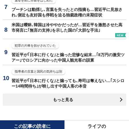
選挙を前に分裂をはじめた
プーチンは動揺し､言葉を失ったとの指摘も…習近平に見放さ
れ､側近も友好国も停戦を迫る独裁政権の末期症状
米国は曖昧､韓国は冷ややかだったが…習近平を激怒させた高
市発言に｢無言の支持｣を示した国の｢大胆な手法｣
犯罪の片棒を担がされていた
習近平が｢日本に行くな｣と煽った悲惨な結末…｢8万円の激安ツ
アー｣でロシアに向かった中国人観光客の誤算
指導者の言葉と国民の気持ちは別
習近平が｢日本に行くな｣と煽っても､寿司は奪えない…｢スシロ
ー14時間待ち｣が映し出す中国人客の本音
もっと見る
この記事の読者に
ライフの