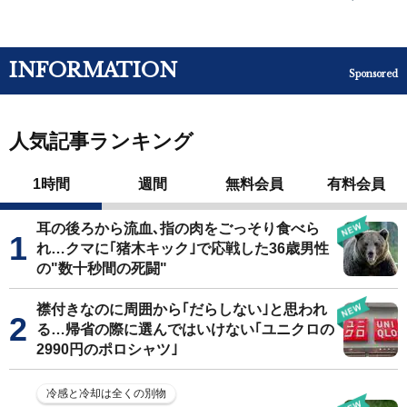
INFORMATION
Sponsored
人気記事ランキング
1時間
週間
無料会員
有料会員
耳の後ろから流血､指の肉をごっそり食べら
れ…クマに｢猪木キック｣で応戦した36歳男性
の"数十秒間の死闘"
襟付きなのに周囲から｢だらしない｣と思われ
る…帰省の際に選んではいけない｢ユニクロの
2990円のポロシャツ｣
冷感と冷却は全くの別物