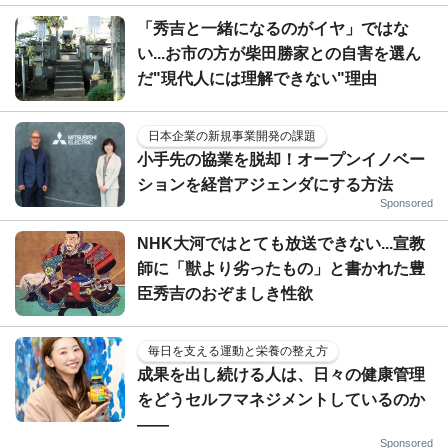
「秀吉と一緒になるのがイヤ」ではな
い...お市の方が柴田勝家との自害を選ん
だ"現代人には理解できない"理由
日本企業の新規事業開発の課題
小手先の協業を脱却！オープンイノベー
ションを経営アジェンダにする方法
Sponsored
NHK大河ではとても放送できない...宣教
師に「獣より劣ったもの」と書かれた豊
臣秀吉のおぞましき性欲
毎日を支える運動と栄養の整え方
成果を出し続ける人は、日々の健康管理
をどうセルフマネジメントしているのか
——
Sponsored