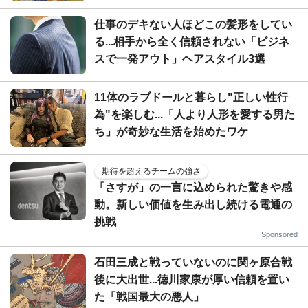
仕事のデキない人ほどこの髪形をしてい
る...相手から全く信頼されない「ビジネ
スで一発アウト」ヘアスタイル3選
11体のラブドールと暮らし"正しい性行
為"を楽しむ...「人より人形を愛する男た
ち」が奇妙な生活を始めたワケ
期待を超えるチームの強さ
「さすが」の一言に込められた驚きや感
動。新しい価値を生み出し続ける電通の
挑戦
Sponsored
石田三成と戦っていないのに関ヶ原合戦
後に大出世...徳川家康が厚い信頼を置い
た「戦国最大の悪人」