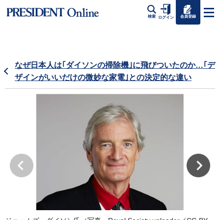
会員登録
検索
ログイン
なぜ日本人は｢ダイソンの掃除機｣に飛びついたのか…｢デ
ザインがいいだけの微妙な家電｣との決定的な違い