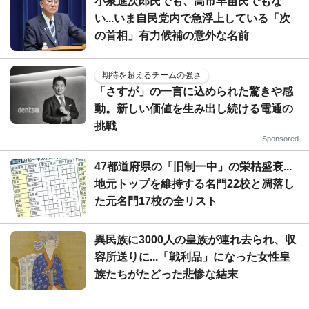
小泉進次郎氏でも、高市早苗氏でもな
い...いま自民党内で急浮上している「次
の首相」有力候補の意外な名前
期待を超えるチームの強さ
「さすが」の一言に込められた驚きや感
動。新しい価値を生み出し続ける電通の
挑戦
Sponsored
47都道府県の「旧制一中」の栄枯盛衰...
地元トップを維持する名門22校と凋落し
た元名門17校の全リスト
異民族に3000人の皇族が連れ去られ、収
容所送りに...「戦利品」になった女性皇
族たちがたどった悲惨な結末