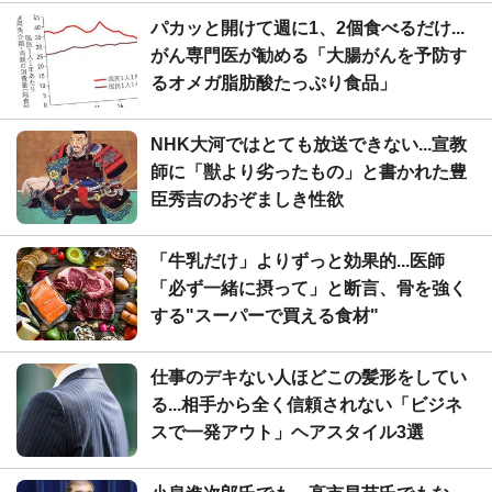
パカッと開けて週に1、2個食べるだけ...
がん専門医が勧める「大腸がんを予防す
るオメガ脂肪酸たっぷり食品」
NHK大河ではとても放送できない...宣教
師に「獣より劣ったもの」と書かれた豊
臣秀吉のおぞましき性欲
「牛乳だけ」よりずっと効果的...医師
「必ず一緒に摂って」と断言、骨を強く
する"スーパーで買える食材"
仕事のデキない人ほどこの髪形をしてい
る...相手から全く信頼されない「ビジネ
スで一発アウト」ヘアスタイル3選