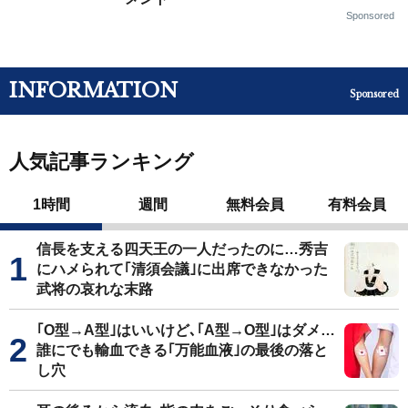
Sponsored
INFORMATION
Sponsored
人気記事ランキング
1時間
週間
無料会員
有料会員
信長を支える四天王の一人だったのに…秀吉
にハメられて｢清須会議｣に出席できなかった
武将の哀れな末路
｢O型→A型｣はいいけど､｢A型→O型｣はダメ…
誰にでも輸血できる｢万能血液｣の最後の落と
し穴