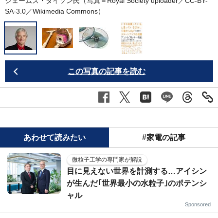
ジェームズ・ダイソン氏（写真＝Royal Society uploader／CC-BY-
SA-3.0／
Wikimedia Commons
）
この写真の記事を読む
あわせて読みたい
#家電の記事
微粒子工学の専門家が解説
目に見えない世界を計測する…アイシン
が生んだ｢世界最小の水粒子｣のポテンシ
ャル
Sponsored