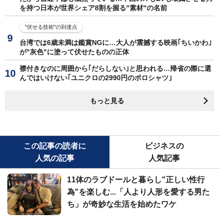
を持つ日本が世界シェア8割を握る"素材"の名前
"伏せる技術"の到達点
台湾では6歳未満は鑑賞NGに…大人が震撼する映画｢ちいかわ｣
が"灰色"に塗って伏せたものの正体
襟付きなのに周囲から｢だらしない｣と思われる…帰省の際に選
んではいけない｢ユニクロの2990円のポロシャツ｣
もっと見る
この記事の読者に
ビジネスの
人気の記事
人気記事
11体のラブドールと暮らし"正しい性行
為"を楽しむ...「人より人形を愛する男た
ち」が奇妙な生活を始めたワケ