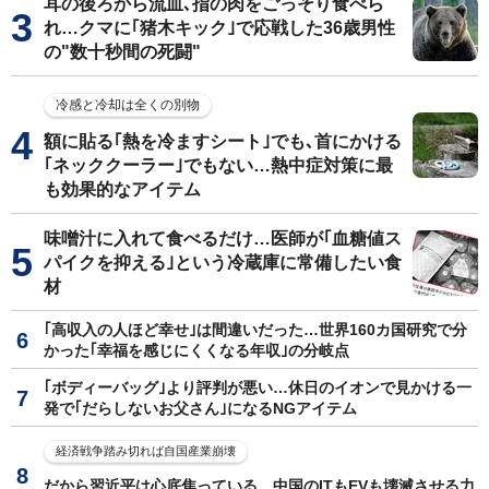
耳の後ろから流血､指の肉をごっそり食べら
れ…クマに｢猪木キック｣で応戦した36歳男性
の"数十秒間の死闘"
冷感と冷却は全くの別物
額に貼る｢熱を冷ますシート｣でも､首にかける
｢ネッククーラー｣でもない…熱中症対策に最
も効果的なアイテム
味噌汁に入れて食べるだけ…医師が｢血糖値ス
パイクを抑える｣という冷蔵庫に常備したい食
材
｢高収入の人ほど幸せ｣は間違いだった…世界160カ国研究で分
かった｢幸福を感じにくくなる年収｣の分岐点
｢ボディーバッグ｣より評判が悪い…休日のイオンで見かける一
発で｢だらしないお父さん｣になるNGアイテム
経済戦争踏み切れば自国産業崩壊
だから習近平は心底焦っている…中国のITもEVも壊滅させる力