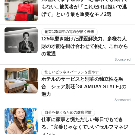
もない...被災者が「これだけは担いで逃
げて」という最も重要なモノ2選
創業125周年の電通が描く未来
125年磨き続けた課題解決力。多様な人
財の才能を掛け合わせて挑む、これから
の電通
Sponsored
忙しいビジネスパーソンを癒やす
ホテルのサービスと別荘の独立性を融
合…シェア別荘｢GLAMDAY STYLE｣の
魅力
Sponsored
自分を整えるための健康習慣
仕事に家事と慌ただしい毎日でもでき
る、“完璧じゃなくていい”セルフマネジ
メント