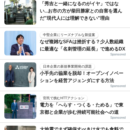
「秀吉と一緒になるのがイヤ」ではな
い...お市の方が柴田勝家との自害を選ん
だ"現代人には理解できない"理由
中堅企業にリーズナブルな新提案
なぜ複雑なSFAは挫折する？少人数組織
に最適な「名刺管理の延長」で進めるDX
Sponsored
日本企業の新規事業開発の課題
小手先の協業を脱却！オープンイノベー
ションを経営アジェンダにする方法
Sponsored
官民で挑むHTTアクション
電力を「へらす・つくる・ためる」で東
京都と企業が歩む持続可能社会への道
Sponsored
大地震でまず確保すべきは水でも食料で