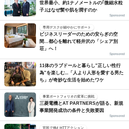
世界最小、約1ナノメートルの｢微細水粒
子｣はなぜ髪や肌を潤すのか
Sponsored
専用デスクが細やかにサポート
ビジネスリーダーのための安らぎの空
間…都心を離れて軽井沢の「シェア別
荘」へ！
Sponsored
11体のラブドールと暮らし"正しい性行
為"を楽しむ...「人より人形を愛する男た
ち」が奇妙な生活を始めたワケ
事業ポートフォリオの変革に挑戦
三菱電機とAT PARTNERSが語る、新規
事業開発成功の条件と失敗要因
Sponsored
官民で挑むHTTアクション