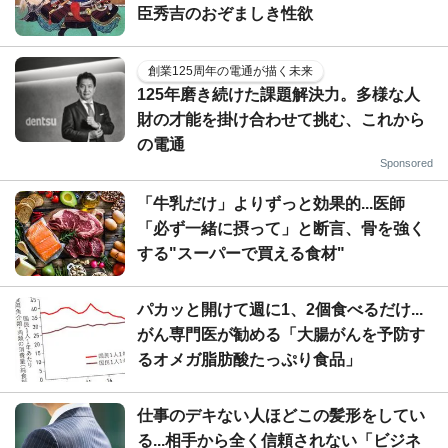
臣秀吉のおぞましき性欲
創業125周年の電通が描く未来
125年磨き続けた課題解決力。多様な人
財の才能を掛け合わせて挑む、これから
の電通
Sponsored
「牛乳だけ」よりずっと効果的...医師
「必ず一緒に摂って」と断言、骨を強く
する"スーパーで買える食材"
パカッと開けて週に1、2個食べるだけ...
がん専門医が勧める「大腸がんを予防す
るオメガ脂肪酸たっぷり食品」
仕事のデキない人ほどこの髪形をしてい
る...相手から全く信頼されない「ビジネ