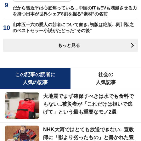
だから習近平は心底焦っている…中国のITもEVも壊滅させる力
を持つ日本が世界シェア8割を握る"素材"の名前
山本五十六の愛人の芸者について書き､初版は絶版…阿川弘之
のベストセラー小説がたどった"その後"
もっと見る
この記事の読者に
社会の
人気の記事
人気記事
大地震でまず確保すべきは水でも食料で
もない...被災者が「これだけは担いで逃
げて」という最も重要なモノ2選
NHK大河ではとても放送できない...宣教
師に「獣より劣ったもの」と書かれた豊