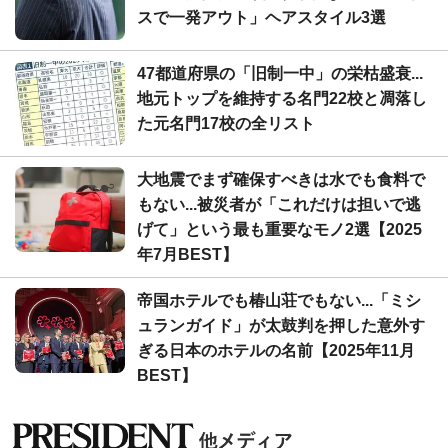
スで一発アウト」ヘアスタイル3選
47都道府県の「旧制一中」の栄枯盛衰...
地元トップを維持する名門22校と凋落し
た元名門17校の全リスト
大地震でまず確保すべきは水でも食料で
もない...被災者が「これだけは担いで逃
げて」という最も重要なモノ2選【2025
年7月BEST】
帝国ホテルでも椿山荘でもない...「ミシ
ュランガイド」が太鼓判を押した意外す
ぎる日本のホテルの名前【2025年11月
BEST】