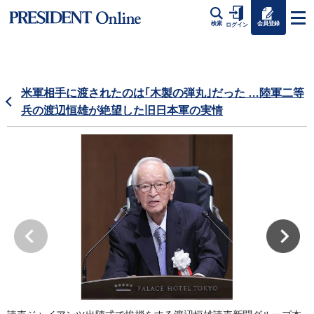
会員登録
検索
ログイン
米軍相手に渡されたのは｢木製の弾丸｣だった …陸軍二等
兵の渡辺恒雄が絶望した旧日本軍の実情