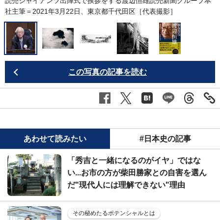
読売ジャイアンツ出陣式で挨拶をする渡辺恒雄読売新聞グループ本
社主筆＝2021年3月22日、東京都千代田区［代表撮影］
この写真の記事を読む
あわせて読みたい
#日本史の記事
「秀吉と一緒になるのがイヤ」ではな
い...お市の方が柴田勝家との自害を選ん
だ"現代人には理解できない"理由
その秘めたるポテンシャルとは