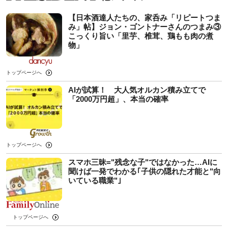
【日本酒達人たちの、家呑み「リピートつま
み」帖】ジョン・ゴントナーさんのつまみ③
こっくり旨い「里芋、椎茸、鶏もも肉の煮
物」
トップページへ
AIが試算！ 大人気オルカン積み立てで
「2000万円超」、本当の確率
トップページへ
スマホ三昧="残念な子"ではなかった…AIに
聞けば一発でわかる｢子供の隠れた才能と"向
いている職業"｣
トップページへ