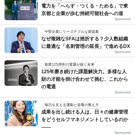
電力を「へらす・つくる・ためる」で東
京都と企業が歩む持続可能社会への道
Sponsored
中堅企業にリーズナブルな新提案
なぜ複雑なSFAは挫折する？少人数組織
に最適な「名刺管理の延長」で進めるDX
Sponsored
創業125周年の電通が描く未来
125年磨き続けた課題解決力。多様な人
財の才能を掛け合わせて挑む、これから
の電通
Sponsored
毎日を支える運動と栄養の整え方
成果を出し続ける人は、日々の健康管理
をどうセルフマネジメントしているのか
——
Sponsored