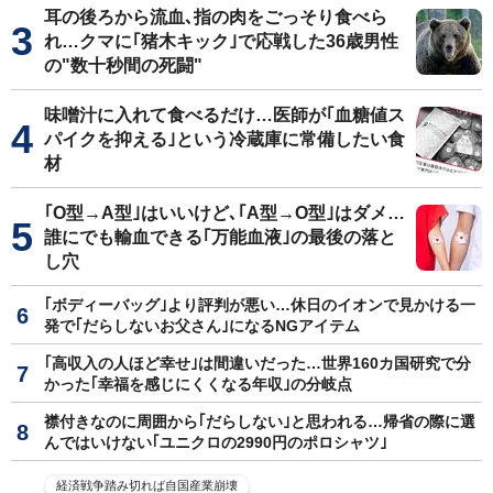
耳の後ろから流血､指の肉をごっそり食べら
れ…クマに｢猪木キック｣で応戦した36歳男性
の"数十秒間の死闘"
味噌汁に入れて食べるだけ…医師が｢血糖値ス
パイクを抑える｣という冷蔵庫に常備したい食
材
｢O型→A型｣はいいけど､｢A型→O型｣はダメ…
誰にでも輸血できる｢万能血液｣の最後の落と
し穴
｢ボディーバッグ｣より評判が悪い…休日のイオンで見かける一
発で｢だらしないお父さん｣になるNGアイテム
｢高収入の人ほど幸せ｣は間違いだった…世界160カ国研究で分
かった｢幸福を感じにくくなる年収｣の分岐点
襟付きなのに周囲から｢だらしない｣と思われる…帰省の際に選
んではいけない｢ユニクロの2990円のポロシャツ｣
経済戦争踏み切れば自国産業崩壊