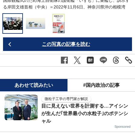
国際観艦式のため海上自衛隊の護衛艦「いずも」に乗艦し、訓示す
る岸田文雄首相（中央）＝2022年11月6日、神奈川県沖の相模湾
この写真の記事を読む
あわせて読みたい
#国内政治の記事
微粒子工学の専門家が解説
目に見えない世界を計測する…アイシン
が生んだ｢世界最小の水粒子｣のポテンシ
ャル
Sponsored