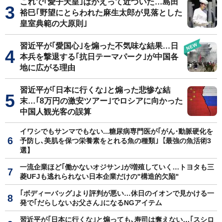
これで｢愛子天皇｣はかえって近づいた…島田
裕巳｢野望にとらわれた麻生太郎が見落とした
皇室典範の大原則｣
習近平が｢愛国心｣を煽った不気味な結果…日
本兵を撃退する｢抗日テーマパーク｣が中国各
地に広がる理由
習近平が｢日本に行くな｣と煽った悲惨な結
末…｢8万円の激安ツアー｣でロシアに向かった
中国人観光客の誤算
イワシでもサンマでもない...糖尿病専門医が｢がん･動脈硬化を
予防し､美肌を保つ栄養素をとれる魚の種類｣【最強の魚活術3
選】
一流企業ほど｢働かないオジサン｣が増殖していく…トヨタも三
菱UFJも逃れられない日本企業だけの"構造的欠陥"
｢ボディーバッグ｣より評判が悪い…休日のイオンで見かける一
発で｢だらしないお父さん｣になるNGアイテム
習近平が｢日本に行くな｣と煽っても､寿司は奪えない…｢スシロ