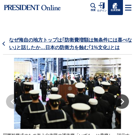
会員登録
検索
ログイン
なぜ海自の地方トップは｢防衛費増額は無条件には喜べな
い｣と話したか…日本の防衛力を蝕む｢1%文化｣とは