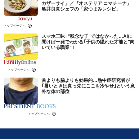
カザーサイ」／『オステリア コマチーナ』
⻲井良真シェフの「家つまみレシピ」
トップページへ
スマホ三昧="残念な子"ではなかった…AIに
聞けば一発でわかる｢子供の隠れた才能と"向
いている職業"｣
トップページへ
首よりも脇よりも効果的…熱中症研究者が
｢暑いときは真っ先にここを冷やせ｣という意
外な体の部位
トップページへ