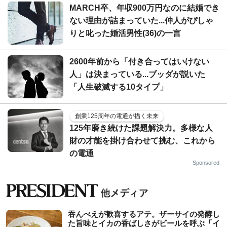
MARCH卒、年収900万円なのに結婚でき
ない理由が詰まっていた...仲人がぴしゃ
りと叱った婚活男性(36)の一言
2600年前から「付き合ってはいけない
人」は決まっている...ブッダが説いた
「人生破滅する10タイプ」
創業125周年の電通が描く未来
125年磨き続けた課題解決力。多様な人
財の才能を掛け合わせて挑む、これから
の電通
Sponsored
吞んべえが歓喜するアテ。ザーサイの発酵し
た旨味とイカの香ばしさがビールを呼ぶ「イ