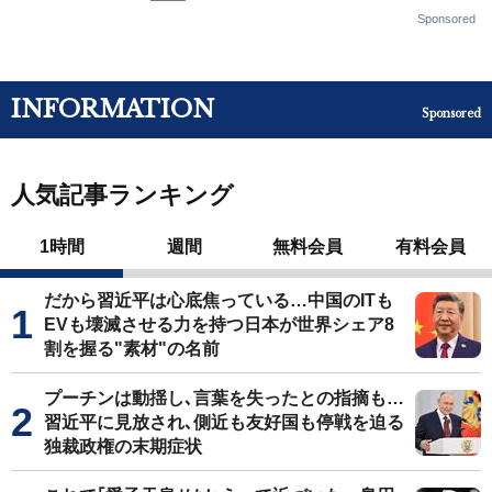
Sponsored
INFORMATION
Sponsored
人気記事ランキング
1時間
週間
無料会員
有料会員
だから習近平は心底焦っている…中国のITも
EVも壊滅させる力を持つ日本が世界シェア8
割を握る"素材"の名前
プーチンは動揺し､言葉を失ったとの指摘も…
習近平に見放され､側近も友好国も停戦を迫る
独裁政権の末期症状