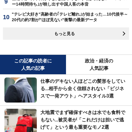
ー14時間待ち｣が映し出す中国人客の本音
"テレビ大好き"高齢者の｢テレビ離れ｣が始まった…10代後半～
20代の約7割が"ほぼ見ない"衝撃の最新データ
もっと見る
この記事の読者に
政治・経済の
人気の記事
人気記事
仕事のデキない人ほどこの髪形をしてい
る...相手から全く信頼されない「ビジネ
スで一発アウト」ヘアスタイル3選
大地震でまず確保すべきは水でも食料で
もない...被災者が「これだけは担いで逃
げて」という最も重要なモノ2選