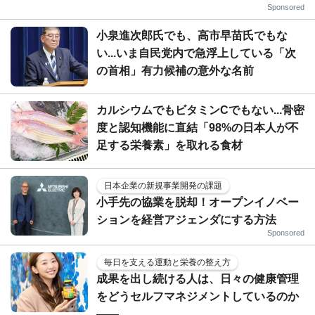
Sponsored
小泉進次郎氏でも、高市早苗氏でもな
い...いま自民党内で急浮上している「次
の首相」有力候補の意外な名前
カルシウムでもビタミンCでもない...骨密
度と認知機能に直結「98%の日本人が不
足する栄養素」を取れる食材
日本企業の新規事業開発の課題
小手先の協業を脱却！オープンイノベー
ションを経営アジェンダにする方法
Sponsored
毎日を支える運動と栄養の整え方
成果を出し続ける人は、日々の健康管理
をどうセルフマネジメントしているのか
——