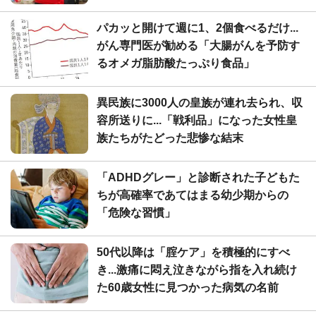
パカッと開けて週に1、2個食べるだけ...
がん専門医が勧める「大腸がんを予防す
るオメガ脂肪酸たっぷり食品」
異民族に3000人の皇族が連れ去られ、収
容所送りに...「戦利品」になった女性皇
族たちがたどった悲惨な結末
「ADHDグレー」と診断された子どもた
ちが高確率であてはまる幼少期からの
「危険な習慣」
50代以降は「腟ケア」を積極的にすべ
き...激痛に悶え泣きながら指を入れ続け
た60歳女性に見つかった病気の名前