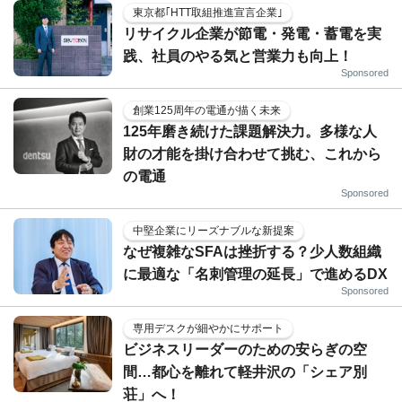
東京都｢HTT取組推進宣言企業｣
リサイクル企業が節電・発電・蓄電を実
践、社員のやる気と営業力も向上！
Sponsored
創業125周年の電通が描く未来
125年磨き続けた課題解決力。多様な人
財の才能を掛け合わせて挑む、これから
の電通
Sponsored
中堅企業にリーズナブルな新提案
なぜ複雑なSFAは挫折する？少人数組織
に最適な「名刺管理の延長」で進めるDX
Sponsored
専用デスクが細やかにサポート
ビジネスリーダーのための安らぎの空
間…都心を離れて軽井沢の「シェア別
荘」へ！