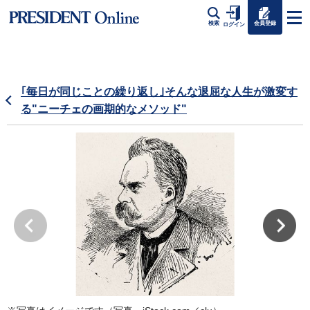
会員登録
検索
ログイン
｢毎日が同じことの繰り返し｣そんな退屈な人生が激変す
る"ニーチェの画期的なメソッド"