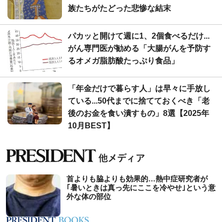
族たちがたどった悲惨な結末
パカッと開けて週に1、2個食べるだけ...
がん専門医が勧める「大腸がんを予防す
るオメガ脂肪酸たっぷり食品」
「年金だけで暮らす人」は早々に手放し
ている...50代までに捨てておくべき「老
後のお金を食い潰すもの」8選【2025年
10月BEST】
首よりも脇よりも効果的…熱中症研究者が
｢暑いときは真っ先にここを冷やせ｣という意
外な体の部位