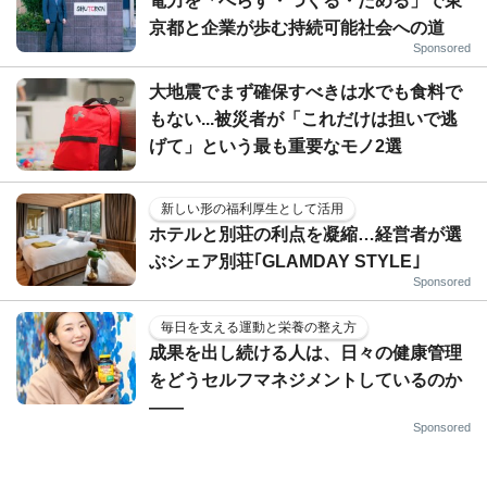
電力を「へらす・つくる・ためる」で東
京都と企業が歩む持続可能社会への道
Sponsored
大地震でまず確保すべきは水でも食料で
もない...被災者が「これだけは担いで逃
げて」という最も重要なモノ2選
新しい形の福利厚生として活用
ホテルと別荘の利点を凝縮…経営者が選
ぶシェア別荘｢GLAMDAY STYLE｣
Sponsored
毎日を支える運動と栄養の整え方
成果を出し続ける人は、日々の健康管理
をどうセルフマネジメントしているのか
——
Sponsored