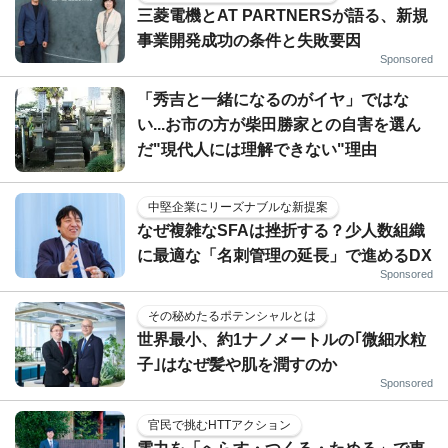
三菱電機とAT PARTNERSが語る、新規
事業開発成功の条件と失敗要因
Sponsored
「秀吉と一緒になるのがイヤ」ではな
い...お市の方が柴田勝家との自害を選ん
だ"現代人には理解できない"理由
中堅企業にリーズナブルな新提案
なぜ複雑なSFAは挫折する？少人数組織
に最適な「名刺管理の延長」で進めるDX
Sponsored
その秘めたるポテンシャルとは
世界最小、約1ナノメートルの｢微細水粒
子｣はなぜ髪や肌を潤すのか
Sponsored
官民で挑むHTTアクション