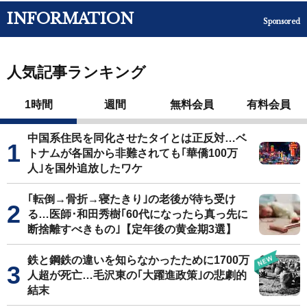
INFORMATION
Sponsored
人気記事ランキング
1時間
週間
無料会員
有料会員
中国系住民を同化させたタイとは正反対…ベ
トナムが各国から非難されても｢華僑100万
人｣を国外追放したワケ
｢転倒→骨折→寝たきり｣の老後が待ち受け
る…医師･和田秀樹｢60代になったら真っ先に
断捨離すべきもの｣【定年後の黄金期3選】
鉄と鋼鉄の違いを知らなかったために1700万
人超が死亡…毛沢東の｢大躍進政策｣の悲劇的
結末