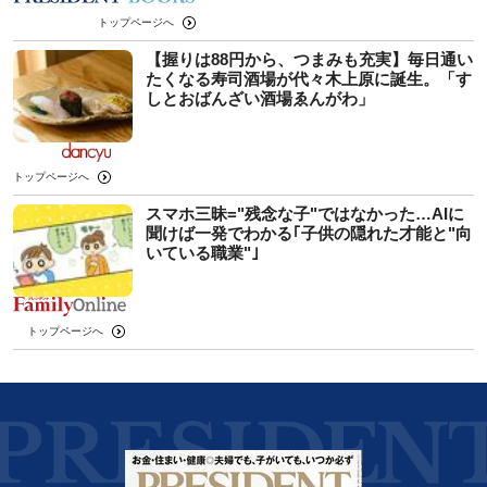
トップページへ
【握りは88円から、つまみも充実】毎日通い
たくなる寿司酒場が代々木上原に誕生。「す
しとおばんざい酒場ゑんがわ」
トップページへ
スマホ三昧="残念な子"ではなかった…AIに
聞けば一発でわかる｢子供の隠れた才能と"向
いている職業"｣
トップページへ