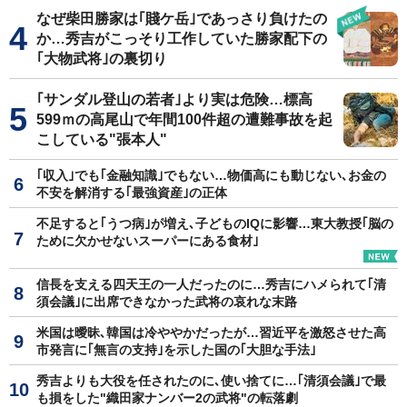
なぜ柴田勝家は｢賤ケ岳｣であっさり負けたの
か…秀吉がこっそり工作していた勝家配下の
｢大物武将｣の裏切り
｢サンダル登山の若者｣より実は危険…標高
599ｍの高尾山で年間100件超の遭難事故を起
こしている"張本人"
｢収入｣でも｢金融知識｣でもない…物価高にも動じない､お金の
不安を解消する｢最強資産｣の正体
不足すると｢うつ病｣が増え､子どものIQに影響…東大教授｢脳の
ために欠かせないスーパーにある食材｣
信長を支える四天王の一人だったのに…秀吉にハメられて｢清
須会議｣に出席できなかった武将の哀れな末路
米国は曖昧､韓国は冷ややかだったが…習近平を激怒させた高
市発言に｢無言の支持｣を示した国の｢大胆な手法｣
秀吉よりも大役を任されたのに､使い捨てに…｢清須会議｣で最
も損をした"織田家ナンバー2の武将"の転落劇