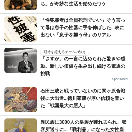
ち」が奇妙な生活を始めたワケ
「性犯罪者は全員死刑でいい」そう言っ
て母は息子の性器に手を伸ばした...表に
出ない「息子を襲う母」のリアル
期待を超えるチームの強さ
「さすが」の一言に込められた驚きや感
動。新しい価値を生み出し続ける電通の
挑戦
Sponsored
石田三成と戦っていないのに関ヶ原合戦
後に大出世...徳川家康が厚い信頼を置い
た「戦国最大の悪人」
異民族に3000人の皇族が連れ去られ、収
容所送りに...「戦利品」になった女性皇