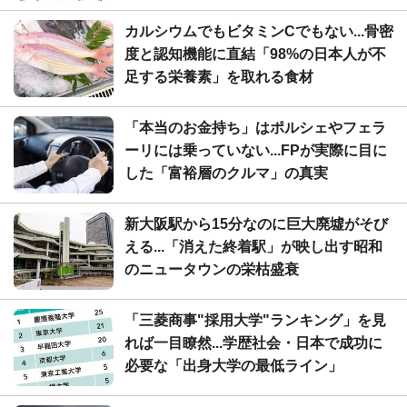
カルシウムでもビタミンCでもない...骨密
度と認知機能に直結「98%の日本人が不
足する栄養素」を取れる食材
「本当のお金持ち」はポルシェやフェラ
ーリには乗っていない...FPが実際に目に
した「富裕層のクルマ」の真実
新大阪駅から15分なのに巨大廃墟がそび
える...「消えた終着駅」が映し出す昭和
のニュータウンの栄枯盛衰
「三菱商事"採用大学"ランキング」を見
れば一目瞭然...学歴社会・日本で成功に
必要な「出身大学の最低ライン」