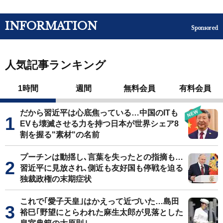
INFORMATION
Sponsored
人気記事ランキング
1時間
週間
無料会員
有料会員
だから習近平は心底焦っている…中国のITも
EVも壊滅させる力を持つ日本が世界シェア8
割を握る"素材"の名前
プーチンは動揺し､言葉を失ったとの指摘も…
習近平に見放され､側近も友好国も停戦を迫る
独裁政権の末期症状
これで｢愛子天皇｣はかえって近づいた…島田
裕巳｢野望にとらわれた麻生太郎が見落とした