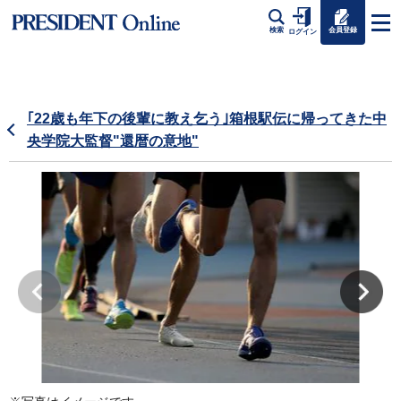
会員登録
検索
ログイン
｢22歳も年下の後輩に教え乞う｣箱根駅伝に帰ってきた中
央学院大監督"還暦の意地"