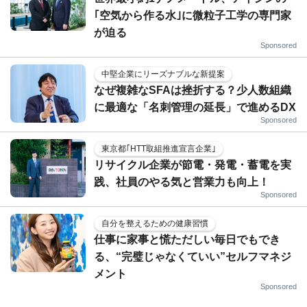
｢空気から作る水｣に微粒子工学の専門家
が迫る
Sponsored
中堅企業にリーズナブルな新提案
なぜ複雑なSFAは挫折する？少人数組織
に最適な「名刺管理の延長」で進めるDX
Sponsored
東京都｢HTT取組推進宣言企業｣
リサイクル企業が節電・発電・蓄電を実
践、社員のやる気と営業力も向上！
Sponsored
自分を整えるための健康習慣
仕事に家事と慌ただしい毎日でもでき
る、“完璧じゃなくていい”セルフマネジ
メント
Sponsored