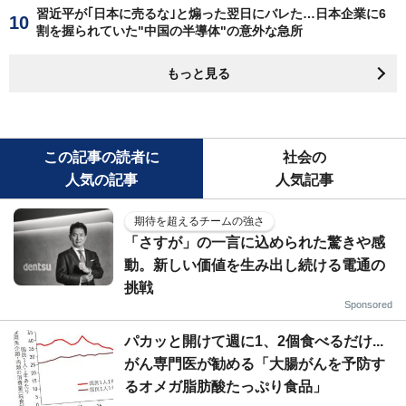
習近平が｢日本に売るな｣と煽った翌日にバレた…日本企業に6
割を握られていた"中国の半導体"の意外な急所
もっと見る
この記事の読者に
社会の
人気の記事
人気記事
期待を超えるチームの強さ
「さすが」の一言に込められた驚きや感
動。新しい価値を生み出し続ける電通の
挑戦
Sponsored
パカッと開けて週に1、2個食べるだけ...
がん専門医が勧める「大腸がんを予防す
るオメガ脂肪酸たっぷり食品」