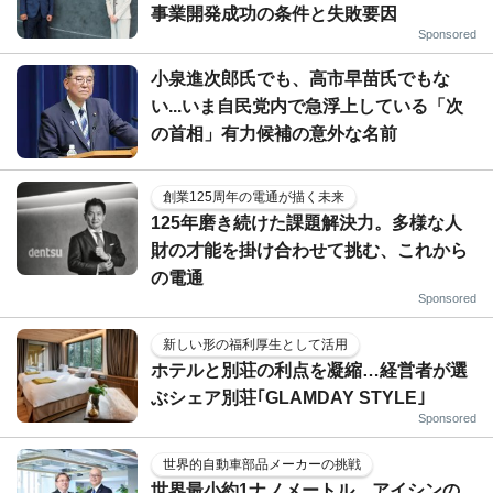
事業開発成功の条件と失敗要因
Sponsored
小泉進次郎氏でも、高市早苗氏でもな
い...いま自民党内で急浮上している「次
の首相」有力候補の意外な名前
創業125周年の電通が描く未来
125年磨き続けた課題解決力。多様な人
財の才能を掛け合わせて挑む、これから
の電通
Sponsored
新しい形の福利厚生として活用
ホテルと別荘の利点を凝縮…経営者が選
ぶシェア別荘｢GLAMDAY STYLE｣
Sponsored
世界的自動車部品メーカーの挑戦
世界最小約1ナノメートル、アイシンの