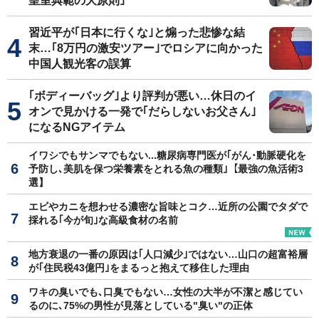
皇室典範の大原則｣
習近平が｢日本に行くな｣と煽った悲惨な結
末…｢8万円の激安ツアー｣でロシアに向かった
中国人観光客の誤算
｢ボディーバッグ｣より評判が悪い…休日のイ
オンで見かける一発で｢だらしないお父さん｣
になるNGアイテム
イワシでもサンマでもない...糖尿病専門医が｢がん･動脈硬化を
予防し､美肌を保つ栄養素をとれる魚の種類｣【最強の魚活術3
選】
エビやカニを想わせる濃密な旨味とコク…近所の公園でタダで
採れる｢今が旬｣な高級食材の名前
地方衰退の一番の原因は｢人口減少｣ではない…山口の超富裕層
が｢住民税43億円｣をまるっと抱えて移住した理由
ワキの臭いでも､口臭でもない…女性の大半が不潔と感じてい
るのに､75%の男性が見落としている"臭い"の正体