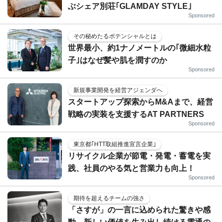
ぶシェア別荘｢GLAMDAY STYLE｣
Sponsored
その秘めたるポテンシャルとは
世界最小、約1ナノメートルの｢微細水粒
子｣はなぜ髪や肌を潤すのか
Sponsored
新規事業開発を経営アジェンダへ
スタートアップ探索からM&Aまで、経営
戦略の実装を支援するAT PARTNERS
Sponsored
東京都｢HTT取組推進宣言企業｣
リサイクル企業が節電・発電・蓄電を実
践、社員のやる気と営業力も向上！
Sponsored
期待を超えるチームの強さ
「さすが」の一言に込められた驚きや感