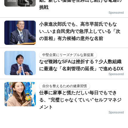
動。新しい価値を生み出し続ける電通の
挑戦
Sponsored
小泉進次郎氏でも、高市早苗氏でもな
い...いま自民党内で急浮上している「次
の首相」有力候補の意外な名前
中堅企業にリーズナブルな新提案
なぜ複雑なSFAは挫折する？少人数組織
に最適な「名刺管理の延長」で進めるDX
Sponsored
自分を整えるための健康習慣
仕事に家事と慌ただしい毎日でもでき
る、“完璧じゃなくていい”セルフマネジ
メント
Sponsored