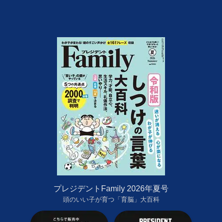
プレジデントFamily 2026年夏号
頭のいい子が育つ「育脳」大百科