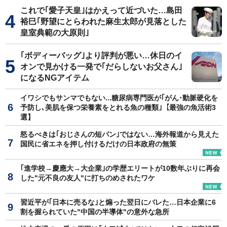
これで｢愛子天皇｣はかえって近づいた…島田
裕巳｢野望にとらわれた麻生太郎が見落とした
皇室典範の大原則｣
｢ボディーバッグ｣より評判が悪い…休日のイ
オンで見かける一発で｢だらしないお父さん｣
になるNGアイテム
イワシでもサンマでもない...糖尿病専門医が｢がん･動脈硬化を
予防し､美肌を保つ栄養素をとれる魚の種類｣【最強の魚活術3
選】
怒るべきは｢おじさんの短パン｣ではない…海外報道から見えた
国民に省エネを押し付けるだけの日本政府の無策
｢進学校→慶應大→大企業｣の学歴エリートが10数年ぶりに再会
した"元不良の友人"に打ちのめされたワケ
習近平が｢日本に売るな｣と煽った翌日にバレた…日本企業に6
割を握られていた"中国の半導体"の意外な急所