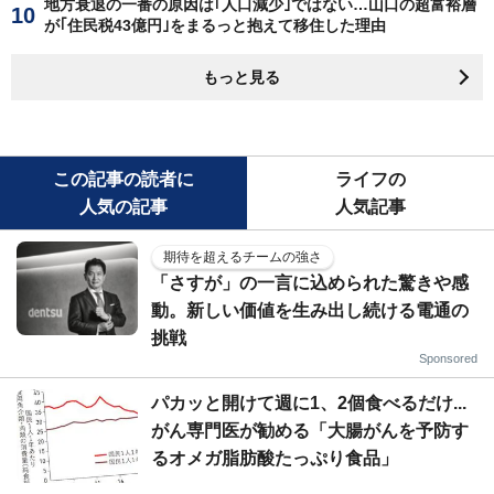
地方衰退の一番の原因は｢人口減少｣ではない…山口の超富裕層
が｢住民税43億円｣をまるっと抱えて移住した理由
もっと見る
この記事の読者に
ライフの
人気の記事
人気記事
期待を超えるチームの強さ
「さすが」の一言に込められた驚きや感
動。新しい価値を生み出し続ける電通の
挑戦
Sponsored
パカッと開けて週に1、2個食べるだけ...
がん専門医が勧める「大腸がんを予防す
るオメガ脂肪酸たっぷり食品」