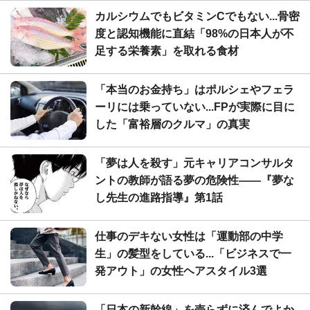
カルシウムでもビタミンCでもない...骨密
度と認知機能に直結「98%の日本人が不
足する栄養素」を取れる食材
「本当のお金持ち」はポルシェやフェラ
ーリには乗っていない...FPが実際に目に
した「富裕層のクルマ」の真実
「夢は人を殺す」元キャリアコンサルタ
ントの教師が語る夢の危険性――『夢な
し先生の進路指導』第1話
仕事のデキない女性は「運動部の中学
生」の髪型をしている...「ビジネスで一
発アウト」の女性ヘアスタイル3選
「日本の新幹線」を売らずに済んでよか