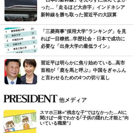
った...「走るほど大赤字」インドネシア
新幹線を勝ち取った習近平の大誤算
「三菱商事"採用大学"ランキング」を見
れば一目瞭然...学歴社会・日本で成功に
必要な「出身大学の最低ライン」
習近平は明らかに焦り始めている...高市
首相が「鹿を馬と呼ぶ」中国をぎゃふん
と言わせるための4つの切り返し
スマホ三昧="残念な子"ではなかった…AIに
聞けば一発でわかる｢子供の隠れた才能と"向
いている職業"｣