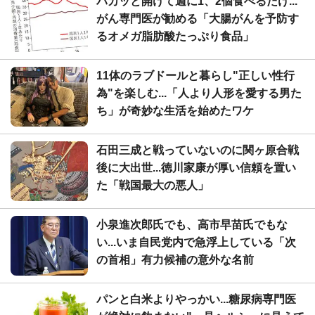
パカッと開けて週に1、2個食べるだけ...
がん専門医が勧める「大腸がんを予防す
るオメガ脂肪酸たっぷり食品」
11体のラブドールと暮らし"正しい性行
為"を楽しむ...「人より人形を愛する男た
ち」が奇妙な生活を始めたワケ
石田三成と戦っていないのに関ヶ原合戦
後に大出世...徳川家康が厚い信頼を置い
た「戦国最大の悪人」
小泉進次郎氏でも、高市早苗氏でもな
い...いま自民党内で急浮上している「次
の首相」有力候補の意外な名前
パンと白米よりやっかい...糖尿病専門医