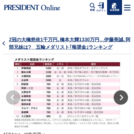
会員登録
検索
ログイン
2冠の大橋悠依1千万円､橋本大輝1330万円…伊藤美誠､阿
部兄妹は? 五輪メダリスト｢報奨金｣ランキング