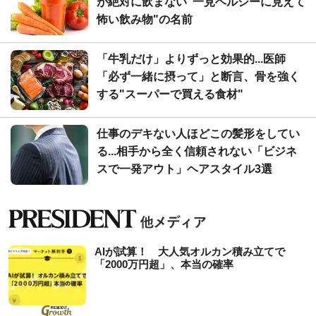
が絶対に飲まない"一見ヘルシーに見えて
怖い飲み物"の名前
「牛乳だけ」よりずっと効果的...医師
「必ず一緒に摂って」と断言、骨を強く
する"スーパーで買える食材"
仕事のデキない人ほどこの髪形をしてい
る...相手から全く信頼されない「ビジネ
スで一発アウト」ヘアスタイル3選
AIが試算！ 大人気オルカン積み立てで
「2000万円超」、本当の確率