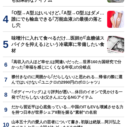
も効果的なアイテム
｢O型→A型｣はいいけど､｢A型→O型｣はダメ…
誰にでも輸血できる｢万能血液｣の最後の落と
し穴
味噌汁に入れて食べるだけ…医師が｢血糖値ス
パイクを抑える｣という冷蔵庫に常備したい食
材
｢高収入の人ほど幸せ｣は間違いだった…世界160カ国研究で分
かった｢幸福を感じにくくなる年収｣の分岐点
襟付きなのに周囲から｢だらしない｣と思われる…帰省の際に選
んではいけない｢ユニクロの2990円のポロシャツ｣
｢ボディーバッグ｣より評判が悪い…休日のイオンで見かける一
発で｢だらしないお父さん｣になるNGアイテム
だから習近平は心底焦っている…中国のITもEVも壊滅させる力
を持つ日本が世界シェア8割を握る"素材"の名前
山本五十六の愛人の芸者について書き､初版は絶版…阿川弘之