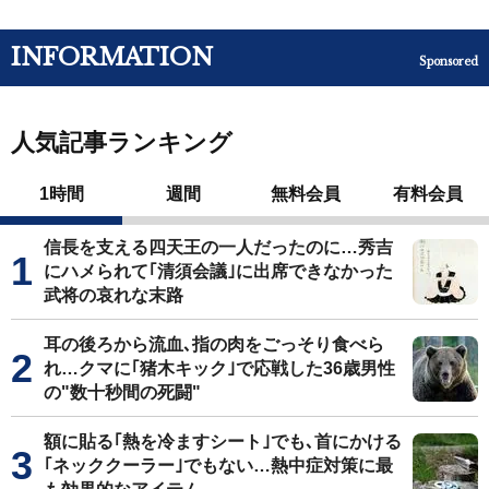
INFORMATION
Sponsored
人気記事ランキング
1時間
週間
無料会員
有料会員
信長を支える四天王の一人だったのに…秀吉
にハメられて｢清須会議｣に出席できなかった
武将の哀れな末路
耳の後ろから流血､指の肉をごっそり食べら
れ…クマに｢猪木キック｣で応戦した36歳男性
の"数十秒間の死闘"
額に貼る｢熱を冷ますシート｣でも､首にかける
｢ネッククーラー｣でもない…熱中症対策に最