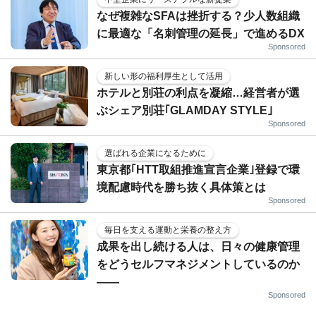
なぜ複雑なSFAは挫折する？少人数組織
に最適な「名刺管理の延長」で進めるDX
Sponsored
新しい形の福利厚生として活用
ホテルと別荘の利点を凝縮…経営者が選
ぶシェア別荘｢GLAMDAY STYLE｣
Sponsored
選ばれる企業になるために
東京都｢HTT取組推進宣言企業｣登録で環
境配慮時代を勝ち抜く具体策とは
Sponsored
毎日を支える運動と栄養の整え方
成果を出し続ける人は、日々の健康管理
をどうセルフマネジメントしているのか
——
Sponsored