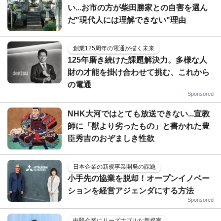
い...お市の方が柴田勝家との自害を選ん
だ"現代人には理解できない"理由
創業125周年の電通が描く未来
125年磨き続けた課題解決力。多様な人
財の才能を掛け合わせて挑む、これから
の電通
Sponsored
NHK大河ではとても放送できない...宣教
師に「獣より劣ったもの」と書かれた豊
臣秀吉のおぞましき性欲
日本企業の新規事業開発の課題
小手先の協業を脱却！オープンイノベー
ションを経営アジェンダにする方法
Sponsored
中堅企業にリーズナブルな新提案