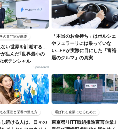
「本当のお金持ち」はポルシェ
学の専門家が解説
やフェラーリには乗っていな
えない世界を計測する…
い...FPが実際に目にした「富裕
ンが生んだ｢世界最小の
層のクルマ」の真実
｣のポテンシャル
Sponsored
える運動と栄養の整え方
選ばれる企業になるために
出し続ける人は、日々の
東京都｢HTT取組推進宣言企業｣