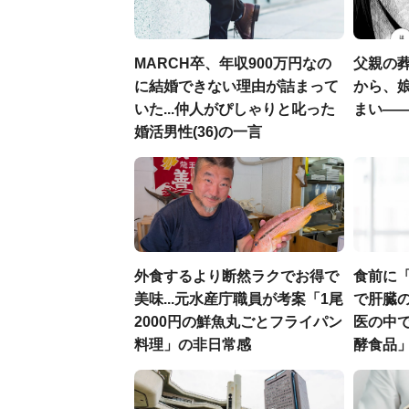
MARCH卒、年収900万円なの
父親の
に結婚できない理由が詰まって
から、
いた...仲人がぴしゃりと叱った
まい―
婚活男性(36)の一言
外食するより断然ラクでお得で
食前に
美味...元水産庁職員が考案「1尾
で肝臓の
2000円の鮮魚丸ごとフライパン
医の中
料理」の非日常感
酵食品