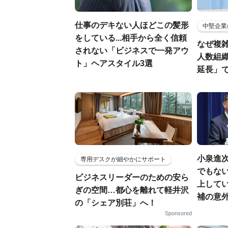
仕事のデキない人ほどこの髪形
中堅企業
をしている...相手から全く信頼
なぜ複雑
されない「ビジネスで一発アウ
人数組
ト」ヘアスタイル3選
延長」で
小泉進
専用デスクが細やかにサポート
でもない
ビジネスリーダーのための安ら
上して
ぎの空間…都心を離れて軽井沢
補の意
の「シェア別荘」へ！
Sponsored