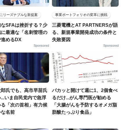
にリーズナブルな新提案
事業ポートフォリオの変革に挑戦
なSFAは挫折する？少
三菱電機とAT PARTNERSが語
織に最適な「名刺管理の
る、新規事業開発成功の条件と
進めるDX
失敗要因
Sponsored
Sponsored
次郎氏でも、高市早苗氏
パカッと開けて週に1、2個食べ
...いま自民党内で急浮
るだけ...がん専門医が勧める
いる「次の首相」有力候
「大腸がんを予防するオメガ脂
外な名前
肪酸たっぷり食品」