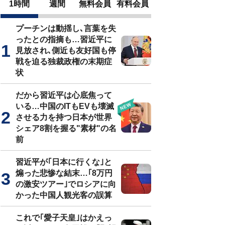
1時間
週間
無料会員
有料会員
プーチンは動揺し､言葉を失
ったとの指摘も…習近平に
見放され､側近も友好国も停
戦を迫る独裁政権の末期症
状
だから習近平は心底焦って
いる…中国のITもEVも壊滅
させる力を持つ日本が世界
シェア8割を握る"素材"の名
前
習近平が｢日本に行くな｣と
煽った悲惨な結末…｢8万円
の激安ツアー｣でロシアに向
かった中国人観光客の誤算
これで｢愛子天皇｣はかえっ