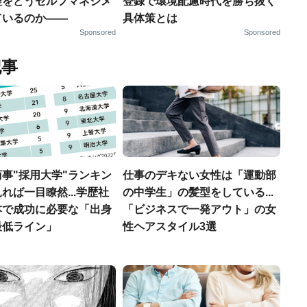
理をどうセルフマネジメ
登録で環境配慮時代を勝ち抜く
ているのか——
具体策とは
Sponsored
Sponsored
記事
事"採用大学"ランキン
仕事のデキない女性は「運動部
れば一目瞭然...学歴社
の中学生」の髪型をしている...
本で成功に必要な「出身
「ビジネスで一発アウト」の女
最低ライン」
性ヘアスタイル3選