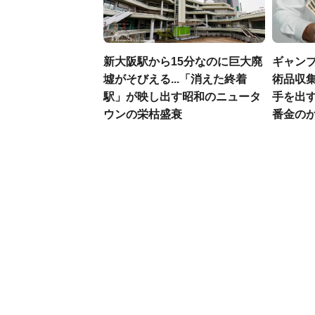
新大阪駅から15分なのに巨大廃
ギャン
墟がそびえる...「消えた終着
術品収集
駅」が映し出す昭和のニュータ
手を出
ウンの栄枯盛衰
番金の