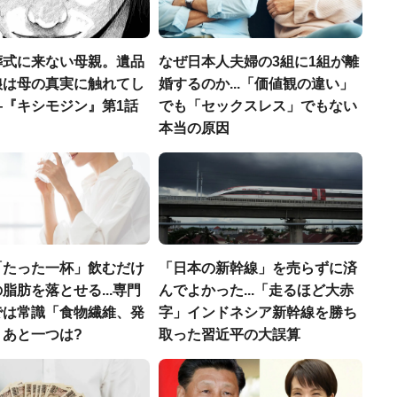
葬式に来ない母親。遺品
なぜ日本人夫婦の3組に1組が離
娘は母の真実に触れてし
婚するのか...「価値観の違い」
―『キシモジン』第1話
でも「セックスレス」でもない
本当の原因
「たった一杯」飲むだけ
「日本の新幹線」を売らずに済
脂肪を落とせる...専門
んでよかった...「走るほど大赤
では常識「食物繊維、発
字」インドネシア新幹線を勝ち
」あと一つは?
取った習近平の大誤算