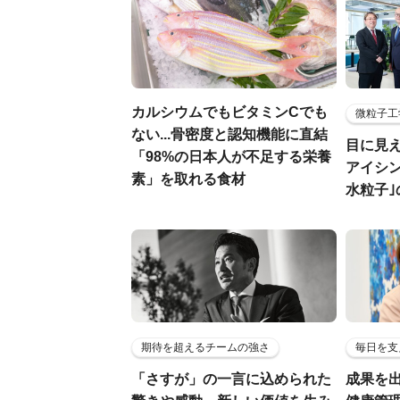
カルシウムでもビタミンCでも
微粒子工
ない...骨密度と認知機能に直結
目に見
「98%の日本人が不足する栄養
アイシ
素」を取れる食材
水粒子
期待を超えるチームの強さ
毎日を支
「さすが」の一言に込められた
成果を