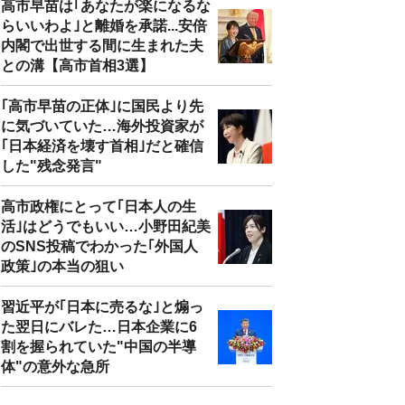
高市早苗は｢あなたが楽になるな
らいいわよ｣と離婚を承諾...安倍
内閣で出世する間に生まれた夫
との溝【高市首相3選】
｢高市早苗の正体｣に国民より先
に気づいていた…海外投資家が
｢日本経済を壊す首相｣だと確信
した"残念発言"
高市政権にとって｢日本人の生
活｣はどうでもいい…小野田紀美
のSNS投稿でわかった｢外国人
政策｣の本当の狙い
習近平が｢日本に売るな｣と煽っ
た翌日にバレた…日本企業に6
割を握られていた"中国の半導
体"の意外な急所