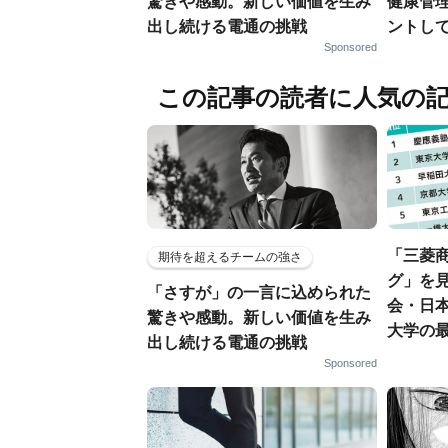
驚きや感動。新しい価値を生み
健康管
出し続ける電通の挑戦
ントし
Sponsored
この記事の読者に人気の
「三菱商
期待を超えるチームの強さ
グ」を見
「さすが」の一言に込められた
会・日
驚きや感動。新しい価値を生み
大学の
出し続ける電通の挑戦
Sponsored