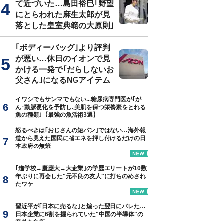
て近づいた…島田裕巳｢野望
にとらわれた麻生太郎が見
落とした皇室典範の大原則｣
瑠麗『日本の分断 私たちの民主主義の未来について』（文春新書）
｢ボディーバッグ｣より評判
が悪い…休日のイオンで見
かける一発で｢だらしないお
父さん｣になるNGアイテム
イワシでもサンマでもない...糖尿病専門医が｢が
ん･動脈硬化を予防し､美肌を保つ栄養素をとれる
魚の種類｣【最強の魚活術3選】
怒るべきは｢おじさんの短パン｣ではない…海外報
道から見えた国民に省エネを押し付けるだけの日
本政府の無策
｢進学校→慶應大→大企業｣の学歴エリートが10数
年ぶりに再会した"元不良の友人"に打ちのめされ
たワケ
習近平が｢日本に売るな｣と煽った翌日にバレた…
日本企業に6割を握られていた"中国の半導体"の