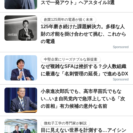
スで一発アウト」ヘアスタイル3選
創業125周年の電通が描く未来
125年磨き続けた課題解決力。多様な人
財の才能を掛け合わせて挑む、これから
の電通
Sponsored
中堅企業にリーズナブルな新提案
なぜ複雑なSFAは挫折する？少人数組織
に最適な「名刺管理の延長」で進めるDX
Sponsored
小泉進次郎氏でも、高市早苗氏でもな
い...いま自民党内で急浮上している「次
の首相」有力候補の意外な名前
微粒子工学の専門家が解説
目に見えない世界を計測する…アイシン