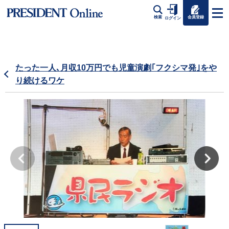
会員登録
検索
ログイン
たった一人､月収10万円でも児童演劇｢フクシマ発｣をや
り続けるワケ