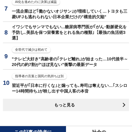
AI化を進めたのに決算は減益
一流企業ほど｢働かないオジサン｣が増殖していく…トヨタも三
菱UFJも逃れられない日本企業だけの"構造的欠陥"
イワシでもサンマでもない...糖尿病専門医が｢がん･動脈硬化を
予防し､美肌を保つ栄養素をとれる魚の種類｣【最強の魚活術3
選】
全世代で減少は初めて
"テレビ大好き"高齢者の｢テレビ離れ｣が始まった…10代後半～
20代の約7割が"ほぼ見ない"衝撃の最新データ
指導者の言葉と国民の気持ちは別
習近平が｢日本に行くな｣と煽っても､寿司は奪えない…｢スシロ
ー14時間待ち｣が映し出す中国人客の本音
もっと見る