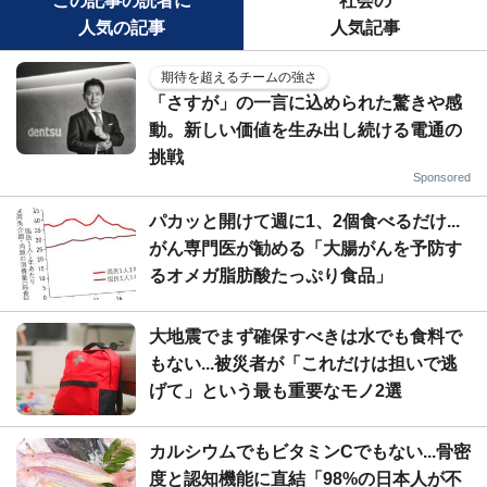
この記事の読者に
社会の
人気の記事
人気記事
期待を超えるチームの強さ
「さすが」の一言に込められた驚きや感
動。新しい価値を生み出し続ける電通の
挑戦
Sponsored
パカッと開けて週に1、2個食べるだけ...
がん専門医が勧める「大腸がんを予防す
るオメガ脂肪酸たっぷり食品」
大地震でまず確保すべきは水でも食料で
もない...被災者が「これだけは担いで逃
げて」という最も重要なモノ2選
カルシウムでもビタミンCでもない...骨密
度と認知機能に直結「98%の日本人が不