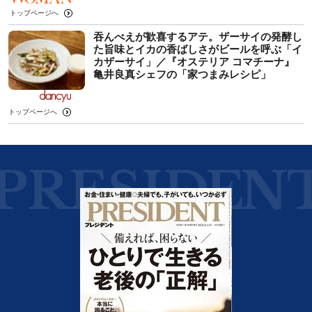
トップページへ
吞んべえが歓喜するアテ。ザーサイの発酵し
た旨味とイカの香ばしさがビールを呼ぶ「イ
カザーサイ」／『オステリア コマチーナ』
⻲井良真シェフの「家つまみレシピ」
トップページへ