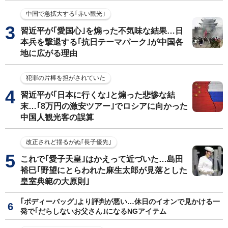
中国で急拡大する｢赤い観光｣
習近平が｢愛国心｣を煽った不気味な結果…日
本兵を撃退する｢抗日テーマパーク｣が中国各
地に広がる理由
犯罪の片棒を担がされていた
習近平が｢日本に行くな｣と煽った悲惨な結
末…｢8万円の激安ツアー｣でロシアに向かった
中国人観光客の誤算
改正されど揺るがぬ｢長子優先｣
これで｢愛子天皇｣はかえって近づいた…島田
裕巳｢野望にとらわれた麻生太郎が見落とした
皇室典範の大原則｣
｢ボディーバッグ｣より評判が悪い…休日のイオンで見かける一
発で｢だらしないお父さん｣になるNGアイテム