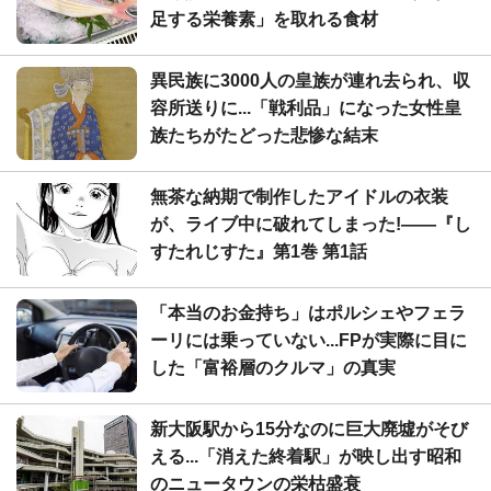
足する栄養素」を取れる食材
異民族に3000人の皇族が連れ去られ、収
容所送りに...「戦利品」になった女性皇
族たちがたどった悲惨な結末
無茶な納期で制作したアイドルの衣装
が、ライブ中に破れてしまった!――『し
すたれじすた』第1巻 第1話
「本当のお金持ち」はポルシェやフェラ
ーリには乗っていない...FPが実際に目に
した「富裕層のクルマ」の真実
新大阪駅から15分なのに巨大廃墟がそび
える...「消えた終着駅」が映し出す昭和
のニュータウンの栄枯盛衰