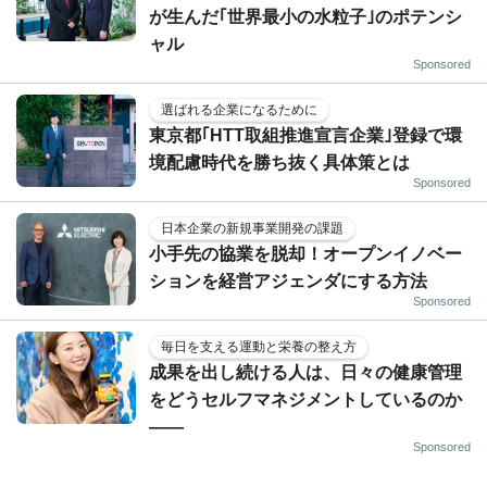
が生んだ｢世界最小の水粒子｣のポテンシ
ャル
Sponsored
選ばれる企業になるために
東京都｢HTT取組推進宣言企業｣登録で環
境配慮時代を勝ち抜く具体策とは
Sponsored
日本企業の新規事業開発の課題
小手先の協業を脱却！オープンイノベー
ションを経営アジェンダにする方法
Sponsored
毎日を支える運動と栄養の整え方
成果を出し続ける人は、日々の健康管理
をどうセルフマネジメントしているのか
——
Sponsored