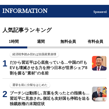
INFORMATION
Sponsored
人気記事ランキング
1時間
週間
無料会員
有料会員
経済戦争踏み切れば自国産業崩壊
だから習近平は心底焦っている…中国のITも
EVも壊滅させる力を持つ日本が世界シェア8
割を握る"素材"の名前
選挙を前に分裂をはじめた
プーチンは動揺し､言葉を失ったとの指摘も…
習近平に見放され､側近も友好国も停戦を迫る
独裁政権の末期症状