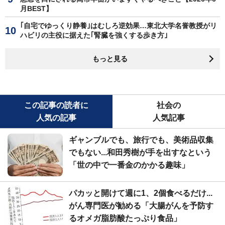
月BEST】
｢自宅でゆっくり静養｣はむしろ逆効果…東北大学名誉教授がリ
ハビリの主役に据えた｢腎臓を強くする歩き方｣
もっと見る
この記事の読者に
社会の
人気の記事
人気記事
ギャンブルでも、旅行でも、美術品収集
でもない...和田秀樹が手を出すなという
「世の中で一番金のかかる趣味」
パカッと開けて週に1、2個食べるだけ...
がん専門医が勧める「大腸がんを予防す
るオメガ脂肪酸たっぷり食品」