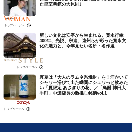
た皇室典範の大原則｣
トップページへ
新しい文化は安寧から生まれる。寛永行幸
400年、光悦、宗達、遠州らが彩った寛永文
化の魅力と、今年見たい名所・名作選
トップページへ
真夏は「大人のラムネ系焼酎」を！汗かいて
シャワー浴びて出た瞬間にシュワっと飲みた
い「夏限定 あさぎりの花」／「鳥酎 神田大
手町」中瀬店長の激推し銘柄vol.1
トップページへ