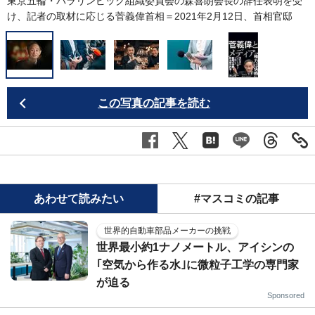
東京五輪・パラリンピック組織委員会の森喜朗会長の辞任表明を受
け、記者の取材に応じる菅義偉首相＝2021年2月12日、首相官邸
この写真の記事を読む
あわせて読みたい
#マスコミの記事
世界的自動車部品メーカーの挑戦
世界最小約1ナノメートル、アイシンの
｢空気から作る水｣に微粒子工学の専門家
が迫る
Sponsored