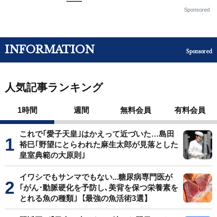
——
Sponsored
INFORMATION
Sponsored
人気記事ランキング
1時間
週間
無料会員
有料会員
これで｢愛子天皇｣はかえって近づいた…島田
裕巳｢野望にとらわれた麻生太郎が見落とした
皇室典範の大原則｣
イワシでもサンマでもない...糖尿病専門医が
｢がん･動脈硬化を予防し､美背を保つ栄養素を
とれる魚の種類｣【最強の魚活術3選】