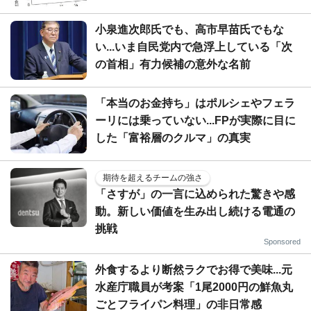
小泉進次郎氏でも、高市早苗氏でもな
い...いま自民党内で急浮上している「次
の首相」有力候補の意外な名前
「本当のお金持ち」はポルシェやフェラ
ーリには乗っていない...FPが実際に目に
した「富裕層のクルマ」の真実
期待を超えるチームの強さ
「さすが」の一言に込められた驚きや感
動。新しい価値を生み出し続ける電通の
挑戦
Sponsored
外食するより断然ラクでお得で美味...元
水産庁職員が考案「1尾2000円の鮮魚丸
ごとフライパン料理」の非日常感