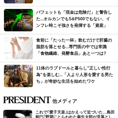
バフェットも「現金は危険だ」と警告し
た...オルカンでもS&P500でもない、イ
ンフレ時こそ強さを発揮する「資産」
食前に「たった一杯」飲むだけで肝臓の
脂肪を落とせる...専門医の中では常識
「食物繊維、発酵食品」あと一つは?
11体のラブドールと暮らし"正しい性行
為"を楽しむ...「人より人形を愛する男た
ち」が奇妙な生活を始めたワケ
これで｢愛子天皇｣はかえって近づいた…島田
裕巳｢野望にとらわれた麻生太郎が見落とし