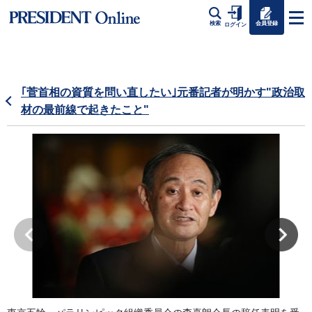
会員登録
検索
ログイン
｢菅首相の資質を問い直したい｣元番記者が明かす"政治取
材の最前線で起きたこと"