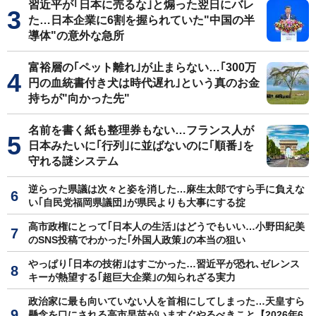
習近平が｢日本に売るな｣と煽った翌日にバレ
た…日本企業に6割を握られていた"中国の半
導体"の意外な急所
富裕層の｢ペット離れ｣が止まらない…｢300万
円の血統書付き犬は時代遅れ｣という真のお金
持ちが"向かった先"
名前を書く紙も整理券もない…フランス人が
日本みたいに｢行列｣に並ばないのに｢順番｣を
守れる謎システム
逆らった県議は次々と姿を消した…麻生太郎ですら手に負えな
い｢自民党福岡県議団｣が県民よりも大事にする掟
高市政権にとって｢日本人の生活｣はどうでもいい…小野田紀美
のSNS投稿でわかった｢外国人政策｣の本当の狙い
やっぱり｢日本の技術｣はすごかった…習近平が恐れ､ゼレンス
キーが熱望する｢超巨大企業｣の知られざる実力
政治家に最も向いていない人を首相にしてしまった…天皇すら
懸念を口にされる高市早苗がいますぐやるべきこと【2026年6