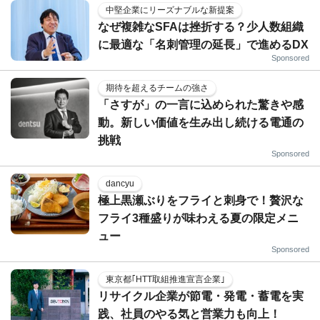
中堅企業にリーズナブルな新提案
なぜ複雑なSFAは挫折する？少人数組織
に最適な「名刺管理の延長」で進めるDX
Sponsored
期待を超えるチームの強さ
「さすが」の一言に込められた驚きや感
動。新しい価値を生み出し続ける電通の
挑戦
Sponsored
dancyu
極上黒瀬ぶりをフライと刺身で！贅沢な
フライ3種盛りが味わえる夏の限定メニ
ュー
Sponsored
東京都｢HTT取組推進宣言企業｣
リサイクル企業が節電・発電・蓄電を実
践、社員のやる気と営業力も向上！