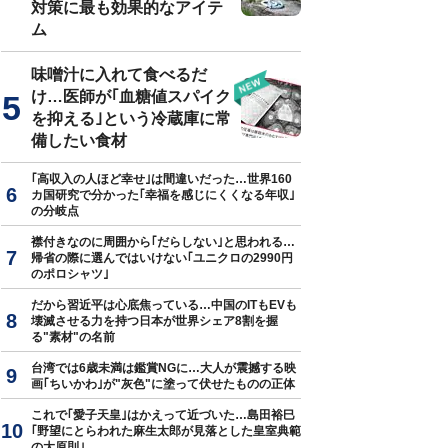
対策に最も効果的なアイテ
ム
味噌汁に入れて食べるだ
け…医師が｢血糖値スパイク
を抑える｣という冷蔵庫に常
備したい食材
｢高収入の人ほど幸せ｣は間違いだった…世界160
カ国研究で分かった｢幸福を感じにくくなる年収｣
の分岐点
襟付きなのに周囲から｢だらしない｣と思われる…
帰省の際に選んではいけない｢ユニクロの2990円
のポロシャツ｣
だから習近平は心底焦っている…中国のITもEVも
壊滅させる力を持つ日本が世界シェア8割を握
る"素材"の名前
台湾では6歳未満は鑑賞NGに…大人が震撼する映
画｢ちいかわ｣が"灰色"に塗って伏せたものの正体
これで｢愛子天皇｣はかえって近づいた…島田裕巳
｢野望にとらわれた麻生太郎が見落とした皇室典範
の大原則｣