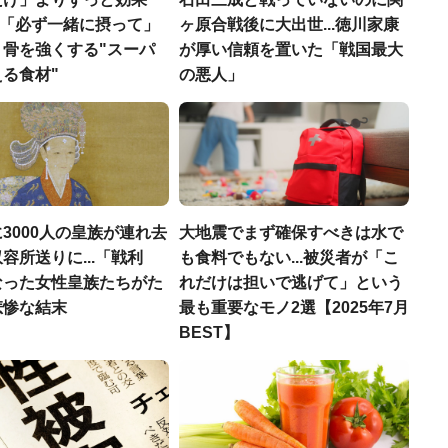
医師「必ず一緒に摂って」
ヶ原合戦後に大出世...徳川家康
、骨を強くする"スーパ
が厚い信頼を置いた「戦国最大
る食材"
の悪人」
3000人の皇族が連れ去
大地震でまず確保すべきは水で
容所送りに...「戦利
も食料でもない...被災者が「こ
なった女性皇族たちがた
れだけは担いで逃げて」という
悲惨な結末
最も重要なモノ2選【2025年7月
BEST】