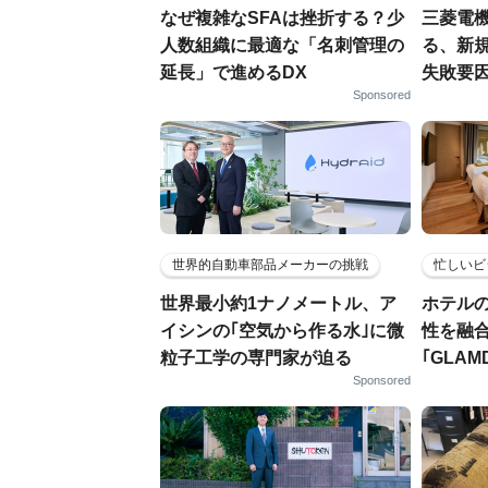
なぜ複雑なSFAは挫折する？少
三菱電機
人数組織に最適な「名刺管理の
る、新
延長」で進めるDX
失敗要
Sponsored
世界的自動車部品メーカーの挑戦
忙しいビ
世界最小約1ナノメートル、ア
ホテル
イシンの｢空気から作る水｣に微
性を融
粒子工学の専門家が迫る
｢GLAM
Sponsored