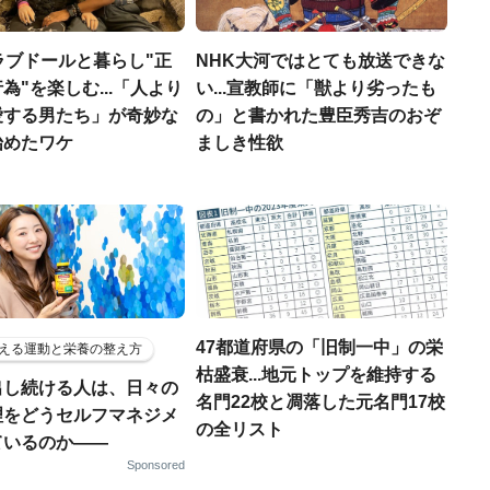
ラブドールと暮らし"正
NHK大河ではとても放送できな
為"を楽しむ...「人より
い...宣教師に「獣より劣ったも
愛する男たち」が奇妙な
の」と書かれた豊臣秀吉のおぞ
始めたワケ
ましき性欲
47都道府県の「旧制一中」の栄
える運動と栄養の整え方
枯盛衰...地元トップを維持する
出し続ける人は、日々の
名門22校と凋落した元名門17校
理をどうセルフマネジメ
の全リスト
ているのか——
Sponsored