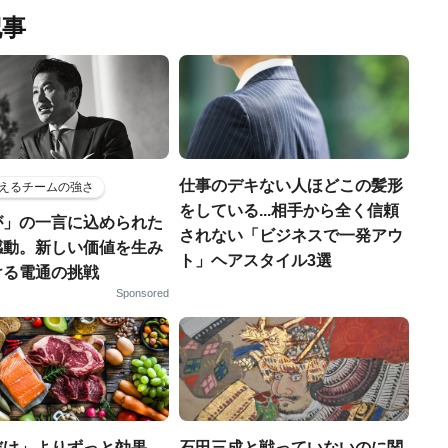
記事
仕事のデキない人ほどこの髪形
えるチームの強さ
をしている...相手から全く信頼
が」の一言に込められた
されない「ビジネスで一発アウ
感動。新しい価値を生み
ト」ヘアスタイル3選
ける電通の挑戦
Sponsored
だけ」よりずっと効果
石田三成と戦っていないのに関