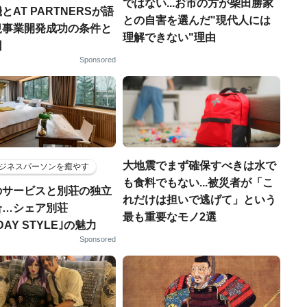
ではない...お市の方が柴田勝家
とAT PARTNERSが語
との自害を選んだ"現代人には
規事業開発成功の条件と
理解できない"理由
因
Sponsored
大地震でまず確保すべきは水で
ジネスパーソンを癒やす
も食料でもない...被災者が「こ
のサービスと別荘の独立
れだけは担いで逃げて」という
合…シェア別荘
最も重要なモノ2選
DAY STYLE｣の魅力
Sponsored