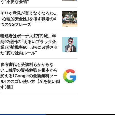
う"不要な会議"
そりゃ意見が言えなくなるわ…
｢心理的安全性｣を壊す職場の4
つのNGフレーズ
喫煙者はボーナス1万円減…年
商92億円の｢明るいブラック企
業｣が離職率60→8%に改善させ
た"変な社内ルール"
参考書代も受講料もかからな
い…独学の資格勉強を根本から
変える｢Googleの最新無料ツー
ル｣のスゴい使い方【AIを使い倒
す3選】