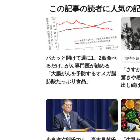
この記事の読者に人気の
パカッと開けて週に1、2個食べ
期待を超
るだけ...がん専門医が勧める
「さす
「大腸がんを予防するオメガ脂
驚きや
肪酸たっぷり食品」
出し続
小泉進次郎氏でも、高市早苗氏
「牛乳