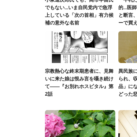
でもない...いま自民党内で急浮
的...
上している「次の首相」有力候
と断言
補の意外な名前
ーで買え
宗教熱心な終末期患者に、見舞
異民族に
いに来た娘は恨み言を囁き続け
られ、収
て――『お別れホスピタル』第
品」に
2話
どった