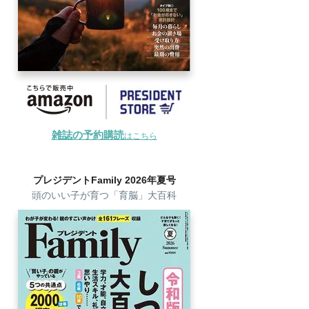
雑誌の予約購読
はこちら
プレジデントFamily 2026年夏号
頭のいい子が育つ「育脳」大百科