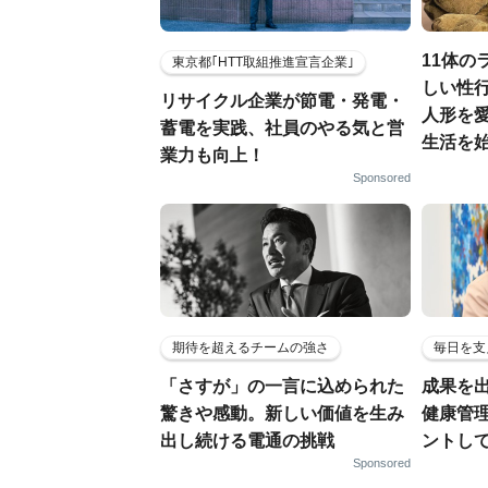
11体の
東京都｢HTT取組推進宣言企業｣
しい性行
リサイクル企業が節電・発電・
人形を
蓄電を実践、社員のやる気と営
生活を
業力も向上！
Sponsored
期待を超えるチームの強さ
毎日を支
「さすが」の一言に込められた
成果を
驚きや感動。新しい価値を生み
健康管
出し続ける電通の挑戦
ントし
Sponsored