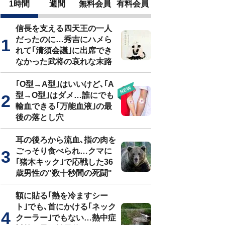
1時間
週間
無料会員
有料会員
信長を支える四天王の一人
だったのに…秀吉にハメら
れて｢清須会議｣に出席でき
なかった武将の哀れな末路
｢O型→A型｣はいいけど､｢A
型→O型｣はダメ…誰にでも
輸血できる｢万能血液｣の最
後の落とし穴
耳の後ろから流血､指の肉を
ごっそり食べられ…クマに
｢猪木キック｣で応戦した36
歳男性の"数十秒間の死闘"
額に貼る｢熱を冷ますシー
ト｣でも､首にかける｢ネック
クーラー｣でもない…熱中症