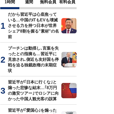
1時間
週間
無料会員
有料会員
だから習近平は心底焦って
いる…中国のITもEVも壊滅
させる力を持つ日本が世界
シェア8割を握る"素材"の名
前
プーチンは動揺し､言葉を失
ったとの指摘も…習近平に
見放され､側近も友好国も停
戦を迫る独裁政権の末期症
状
習近平が｢日本に行くな｣と
煽った悲惨な結末…｢8万円
の激安ツアー｣でロシアに向
かった中国人観光客の誤算
習近平が｢愛国心｣を煽った