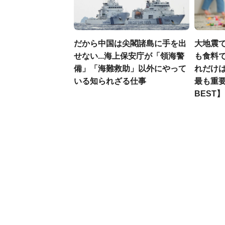
だから中国は尖閣諸島に手を出
大地震
せない...海上保安庁が「領海警
も食料で
備」「海難救助」以外にやって
れだけ
いる知られざる仕事
最も重要
BEST】