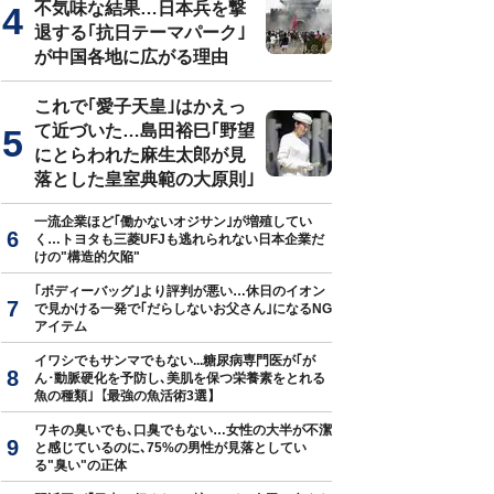
不気味な結果…日本兵を撃
退する｢抗日テーマパーク｣
が中国各地に広がる理由
これで｢愛子天皇｣はかえっ
て近づいた…島田裕巳｢野望
にとらわれた麻生太郎が見
落とした皇室典範の大原則｣
一流企業ほど｢働かないオジサン｣が増殖してい
く…トヨタも三菱UFJも逃れられない日本企業だ
けの"構造的欠陥"
｢ボディーバッグ｣より評判が悪い…休日のイオン
で見かける一発で｢だらしないお父さん｣になるNG
アイテム
イワシでもサンマでもない...糖尿病専門医が｢が
ん･動脈硬化を予防し､美肌を保つ栄養素をとれる
魚の種類｣【最強の魚活術3選】
ワキの臭いでも､口臭でもない…女性の大半が不潔
と感じているのに､75%の男性が見落としてい
る"臭い"の正体