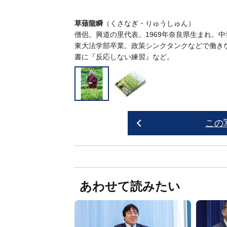
草薙龍瞬
（くさなぎ・りゅうしゅん）
僧侶。興道の里代表。1969年奈良県生まれ。
東大法学部卒業。政策シンクタンクなどで働き
書に『反応しない練習』など。
この
あわせて読みたい