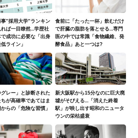
事"採用大学"ランキン
食前に「たった一杯」飲むだけ
れば一目瞭然...学歴社
で肝臓の脂肪を落とせる...専門
本で成功に必要な「出身
医の中では常識「食物繊維、発
最低ライン」
酵食品」あと一つは?
Dグレー」と診断された
新大阪駅から15分なのに巨大廃
たちが高確率であてはま
墟がそびえる...「消えた終着
期からの「危険な習慣」
駅」が映し出す昭和のニュータ
ウンの栄枯盛衰