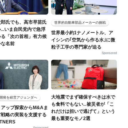
次郎氏でも、高市早苗氏
世界的自動車部品メーカーの挑戦
...いま自民党内で急浮
世界最小約1ナノメートル、ア
いる「次の首相」有力候
イシンの｢空気から作る水｣に微
外な名前
粒子工学の専門家が迫る
Sponsored
大地震でまず確保すべきは水で
開発を経営アジェンダへ
も食料でもない...被災者が「こ
トアップ探索からM&Aま
れだけは担いで逃げて」という
営戦略の実装を支援する
最も重要なモノ2選
RTNERS
Sponsored