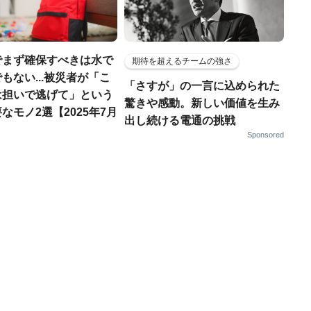
でまず確保すべきは水で
期待を超えるチームの強さ
もない...被災者が「こ
「さすが」の一言に込められた
は担いで逃げて」という
驚きや感動。新しい価値を生み
なモノ2選【2025年7月
出し続ける電通の挑戦
Sponsored