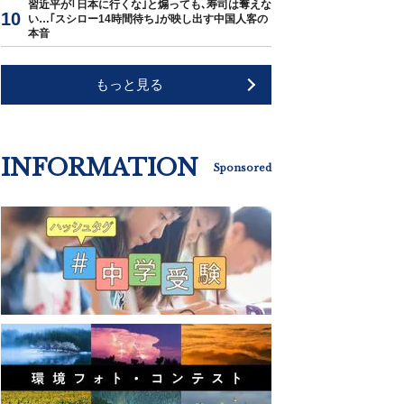
習近平が｢日本に行くな｣と煽っても､寿司は奪えな
い…｢スシロー14時間待ち｣が映し出す中国人客の
本音
もっと見る
INFORMATION
Sponsored