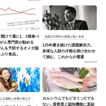
開けて週に1、2個食べ
創業125周年の電通が描く未来
..がん専門医が勧める
125年磨き続けた課題解決力。
がんを予防するオメガ脂
多様な人財の才能を掛け合わせ
っぷり食品」
て挑む、これからの電通
Sponsored
カルシウムでもビタミンCでも
える運動と栄養の整え方
ない...骨密度と認知機能に直結