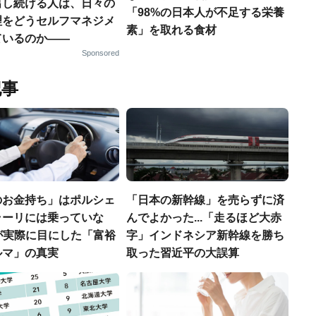
出し続ける人は、日々の
「98%の日本人が不足する栄養
理をどうセルフマネジメ
素」を取れる食材
ているのか——
Sponsored
記事
のお金持ち」はポルシェ
「日本の新幹線」を売らずに済
ラーリには乗っていな
んでよかった...「走るほど大赤
FPが実際に目にした「富裕
字」インドネシア新幹線を勝ち
ルマ」の真実
取った習近平の大誤算