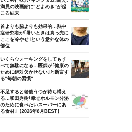
い…興行収入｢キングダム｣超え､
満員の映画館に"どよめき"が起
こる結末
首よりも脇よりも効果的…熱中
症研究者が｢暑いときは真っ先に
ここを冷やせ｣という意外な体の
部位
いくらウォーキングをしてもす
べて無駄になる…医師が｢健康の
ために絶対欠かせない｣と断言す
る"毎朝の習慣"
不足すると老後うつが待ち構え
る…和田秀樹｢幸せホルモン分泌
のために食べたいスーパーにあ
る食材｣【2026年6月BEST】