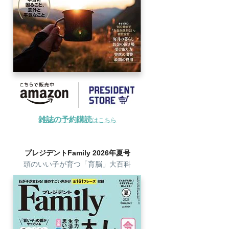
雑誌の予約購読
はこちら
プレジデントFamily 2026年夏号
頭のいい子が育つ「育脳」大百科