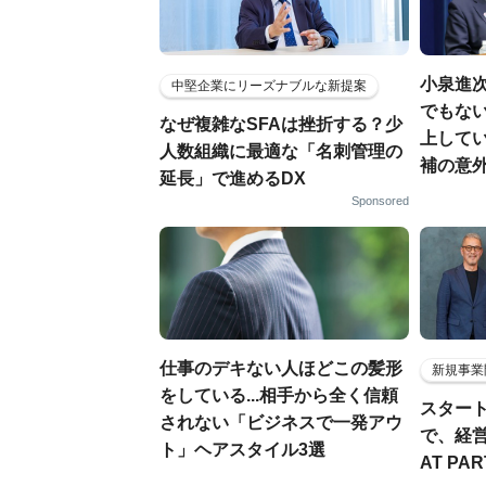
小泉進
中堅企業にリーズナブルな新提案
でもない
なぜ複雑なSFAは挫折する？少
上して
人数組織に最適な「名刺管理の
補の意
延長」で進めるDX
Sponsored
仕事のデキない人ほどこの髪形
新規事業
をしている...相手から全く信頼
スター
されない「ビジネスで一発アウ
で、経
ト」ヘアスタイル3選
AT PA