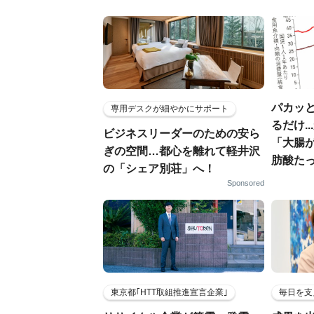
パカッと
専用デスクが細やかにサポート
るだけ.
ビジネスリーダーのための安ら
「大腸
ぎの空間…都心を離れて軽井沢
肪酸た
の「シェア別荘」へ！
Sponsored
東京都｢HTT取組推進宣言企業｣
毎日を支