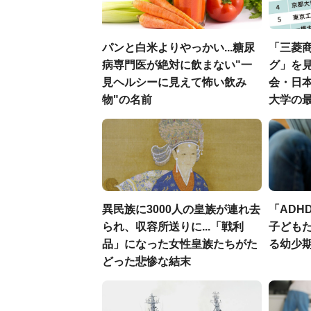
パンと白米よりやっかい...糖尿
「三菱商
病専門医が絶対に飲まない"一
グ」を見
見ヘルシーに見えて怖い飲み
会・日
物"の名前
大学の
異民族に3000人の皇族が連れ去
「ADH
られ、収容所送りに...「戦利
子ども
品」になった女性皇族たちがた
る幼少
どった悲惨な結末