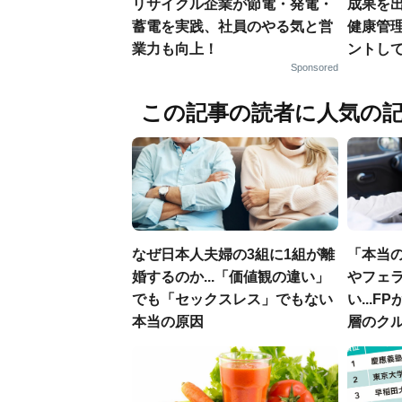
リサイクル企業が節電・発電・
成果を
蓄電を実践、社員のやる気と営
健康管
業力も向上！
ントし
Sponsored
この記事の読者に人気の
なぜ日本人夫婦の3組に1組が離
「本当
婚するのか...「価値観の違い」
やフェ
でも「セックスレス」でもない
い...
本当の原因
層のク