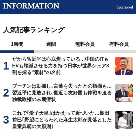
INFORMATION
Sponsored
人気記事ランキング
1時間
週間
無料会員
有料会員
だから習近平は心底焦っている…中国のITも
EVも壊滅させる力を持つ日本が世界シェア8
割を握る"素材"の名前
プーチンは動揺し､言葉を失ったとの指摘も…
習近平に見放され､側近も友好国も停戦を迫る
独裁政権の末期症状
これで｢愛子天皇｣はかえって近づいた…島田
裕巳｢野望にとらわれた麻生太郎が見落とした
皇室典範の大原則｣