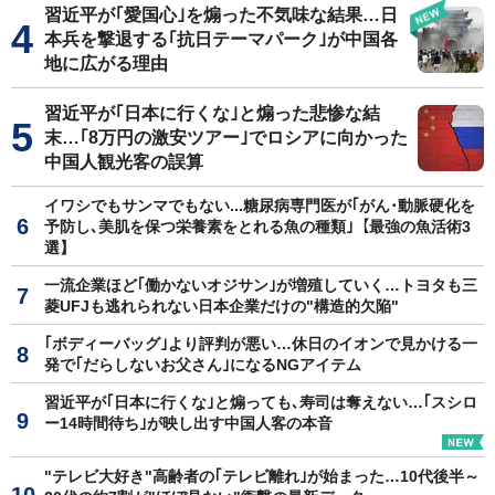
習近平が｢愛国心｣を煽った不気味な結果…日
本兵を撃退する｢抗日テーマパーク｣が中国各
地に広がる理由
習近平が｢日本に行くな｣と煽った悲惨な結
末…｢8万円の激安ツアー｣でロシアに向かった
中国人観光客の誤算
イワシでもサンマでもない...糖尿病専門医が｢がん･動脈硬化を
予防し､美肌を保つ栄養素をとれる魚の種類｣【最強の魚活術3
選】
一流企業ほど｢働かないオジサン｣が増殖していく…トヨタも三
菱UFJも逃れられない日本企業だけの"構造的欠陥"
｢ボディーバッグ｣より評判が悪い…休日のイオンで見かける一
発で｢だらしないお父さん｣になるNGアイテム
習近平が｢日本に行くな｣と煽っても､寿司は奪えない…｢スシロ
ー14時間待ち｣が映し出す中国人客の本音
"テレビ大好き"高齢者の｢テレビ離れ｣が始まった…10代後半～