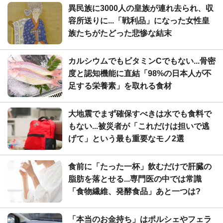
異民族に3000人の皇族が連れ去られ、収
容所送りに...「戦利品」になった女性皇
族たちがたどった悲惨な結末
カルシウムでもビタミンCでもない...骨密
度と認知機能に直結「98%の日本人が不
足する栄養素」を取れる食材
大地震でまず確保すべきは水でも食料で
もない...被災者が「これだけは担いで逃
げて」という最も重要なモノ2選
食前に「たった一杯」飲むだけで肝臓の
脂肪を落とせる...専門医の中では常識
「食物繊維、発酵食品」あと一つは?
「本当のお金持ち」はポルシェやフェラ