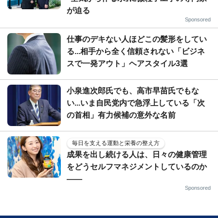
が迫る
Sponsored
仕事のデキない人ほどこの髪形をしてい
る...相手から全く信頼されない「ビジネ
スで一発アウト」ヘアスタイル3選
小泉進次郎氏でも、高市早苗氏でもな
い...いま自民党内で急浮上している「次
の首相」有力候補の意外な名前
毎日を支える運動と栄養の整え方
成果を出し続ける人は、日々の健康管理
をどうセルフマネジメントしているのか
——
Sponsored