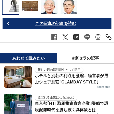
N
この写真の記事を読む
あわせて読みたい
#京セラの記事
新しい形の福利厚生として活用
ホテルと別荘の利点を凝縮…経営者が選
ぶシェア別荘｢GLAMDAY STYLE｣
Sponsored
選ばれる企業になるために
東京都｢HTT取組推進宣言企業｣登録で環
境配慮時代を勝ち抜く具体策とは