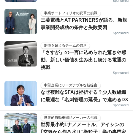
Sponsored
事業ポートフォリオの変革に挑戦
三菱電機とAT PARTNERSが語る、新規
事業開発成功の条件と失敗要因
Sponsored
期待を超えるチームの強さ
「さすが」の一言に込められた驚きや感
動。新しい価値を生み出し続ける電通の
挑戦
Sponsored
中堅企業にリーズナブルな新提案
なぜ複雑なSFAは挫折する？少人数組織
に最適な「名刺管理の延長」で進めるDX
Sponsored
世界的自動車部品メーカーの挑戦
世界最小約1ナノメートル、アイシンの
｢空気から作る水｣に微粒子工学の専門家