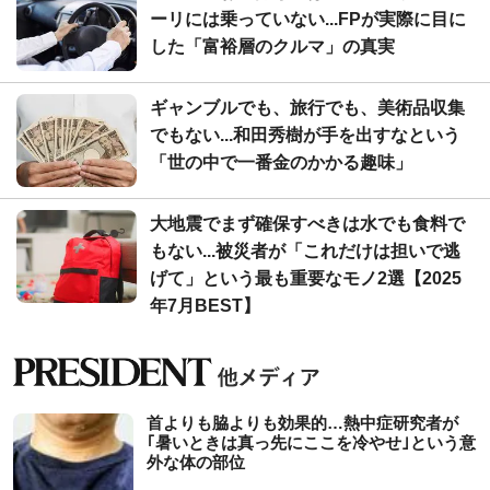
ーリには乗っていない...FPが実際に目に
した「富裕層のクルマ」の真実
ギャンブルでも、旅行でも、美術品収集
でもない...和田秀樹が手を出すなという
「世の中で一番金のかかる趣味」
大地震でまず確保すべきは水でも食料で
もない...被災者が「これだけは担いで逃
げて」という最も重要なモノ2選【2025
年7月BEST】
首よりも脇よりも効果的…熱中症研究者が
｢暑いときは真っ先にここを冷やせ｣という意
外な体の部位