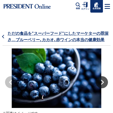
会員登録
検索
ログイン
ただの食品を"スーパーフード"にしたマーケターの罪深
さ…ブルーベリー､カカオ､赤ワインの本当の健康効果