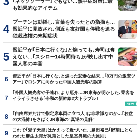
｢ネッククーラー｣でもない…熱中症対策に最
も効果的なアイテム
プーチンは動揺し､言葉を失ったとの指摘も…
習近平に見放され､側近も友好国も停戦を迫る
独裁政権の末期症状
習近平が｢日本に行くな｣と煽っても､寿司は奪
えない…｢スシロー14時間待ち｣が映し出す中
国人客の本音
習近平が｢日本に行くな｣と煽った悲惨な結末…｢8万円の激安ツ
アー｣でロシアに向かった中国人観光客の誤算
｢外国人観光客や子連れ｣より厄介…JR東海が明かした､乗客を
イライラさせる｢令和の新幹線2大トラブル｣
｢自由席券だけで指定席車両に立つ人｣は非常識なのか…｢お盆
の大混雑｣をさばくJR東海の"真逆の見解"
これで｢愛子天皇｣はかえって近づいた…島田裕巳｢野望にとら
われた麻生太郎が見落とした皇室典範の大原則｣