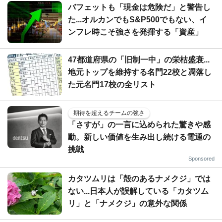
バフェットも「現金は危険だ」と警告し
た...オルカンでもS&P500でもない、イ
ンフレ時こそ強さを発揮する「資産」
47都道府県の「旧制一中」の栄枯盛衰...
地元トップを維持する名門22校と凋落し
た元名門17校の全リスト
期待を超えるチームの強さ
「さすが」の一言に込められた驚きや感
動。新しい価値を生み出し続ける電通の
挑戦
Sponsored
カタツムリは「殻のあるナメクジ」では
ない...日本人が誤解している「カタツム
リ」と「ナメクジ」の意外な関係