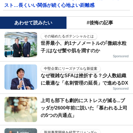
スト…長くいい関係が続く心地よい距離感
あわせて読みたい
#後悔の記事
その秘めたるポテンシャルとは
世界最小、約1ナノメートルの｢微細水粒
子｣はなぜ髪や肌を潤すのか
Sponsored
中堅企業にリーズナブルな新提案
なぜ複雑なSFAは挫折する？少人数組織
に最適な「名刺管理の延長」で進めるDX
Sponsored
上司も部下も劇的にストレスが減る...ブ
ッダが2600年前に説いた「慕われる上司
の5つの共通点」
新規事業開発を経営アジェンダへ