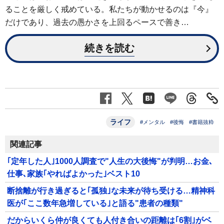
ることを厳しく戒めている。私たちが動かせるのは『今』
だけであり、過去の愚かさを上回るペースで善き…
続きを読む
ライフ
#メンタル
#後悔
#書籍抜粋
関連記事
｢定年した人｣1000人調査で"人生の大後悔"が判明…お金､
仕事､家族｢やればよかった｣ベスト10
断捨離が行き過ぎると｢孤独｣な未来が待ち受ける…精神科
医が｢ここ数年急増している｣と語る"患者の種類"
だからいくら仲が良くても人付き合いの距離は｢6割｣がベ