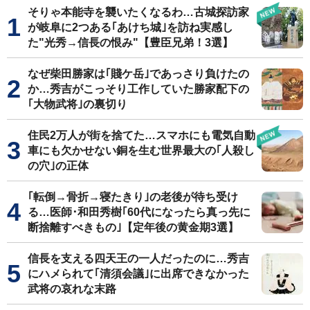
そりゃ本能寺を襲いたくなるわ…古城探訪家
が岐阜に2つある｢あけち城｣を訪ね実感し
た"光秀→信長の恨み"【豊臣兄弟！3選】
なぜ柴田勝家は｢賤ケ岳｣であっさり負けたの
か…秀吉がこっそり工作していた勝家配下の
｢大物武将｣の裏切り
住民2万人が街を捨てた…スマホにも電気自動
車にも欠かせない銅を生む世界最大の｢人殺し
の穴｣の正体
｢転倒→骨折→寝たきり｣の老後が待ち受け
る…医師･和田秀樹｢60代になったら真っ先に
断捨離すべきもの｣【定年後の黄金期3選】
信長を支える四天王の一人だったのに…秀吉
にハメられて｢清須会議｣に出席できなかった
武将の哀れな末路