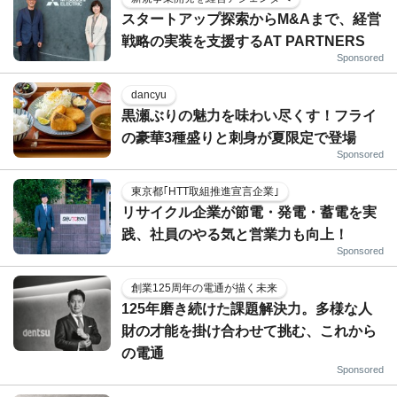
スタートアップ探索からM&Aまで、経営
戦略の実装を支援するAT PARTNERS
Sponsored
dancyu
黒瀬ぶりの魅力を味わい尽くす！フライ
の豪華3種盛りと刺身が夏限定で登場
Sponsored
東京都｢HTT取組推進宣言企業｣
リサイクル企業が節電・発電・蓄電を実
践、社員のやる気と営業力も向上！
Sponsored
創業125周年の電通が描く未来
125年磨き続けた課題解決力。多様な人
財の才能を掛け合わせて挑む、これから
の電通
Sponsored