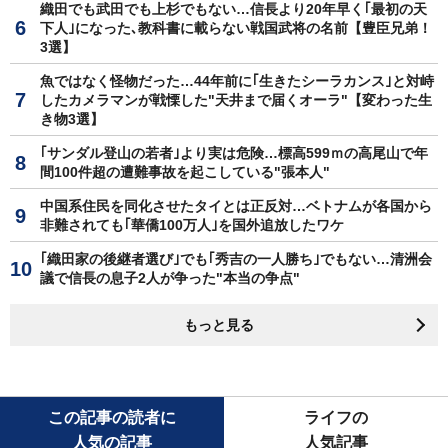
織田でも武田でも上杉でもない…信長より20年早く｢最初の天
下人｣になった､教科書に載らない戦国武将の名前【豊臣兄弟！
3選】
魚ではなく怪物だった…44年前に｢生きたシーラカンス｣と対峙
したカメラマンが戦慄した"天井まで届くオーラ"【変わった生
き物3選】
｢サンダル登山の若者｣より実は危険…標高599ｍの高尾山で年
間100件超の遭難事故を起こしている"張本人"
中国系住民を同化させたタイとは正反対…ベトナムが各国から
非難されても｢華僑100万人｣を国外追放したワケ
｢織田家の後継者選び｣でも｢秀吉の一人勝ち｣でもない…清洲会
議で信長の息子2人が争った"本当の争点"
もっと見る
この記事の読者に
ライフの
人気の記事
人気記事