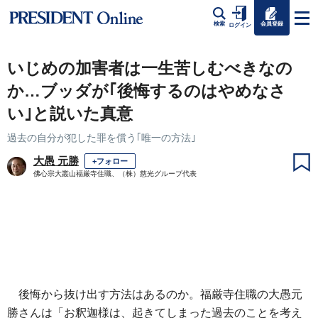
会員登録
検索
ログイン
いじめの加害者は一生苦しむべきなの
か…ブッダが｢後悔するのはやめなさ
い｣と説いた真意
過去の自分が犯した罪を償う｢唯一の方法｣
大愚 元勝
+フォロー
佛心宗大叢山福厳寺住職、（株）慈光グループ代表
後悔から抜け出す方法はあるのか。福厳寺住職の大愚元
勝さんは「お釈迦様は、起きてしまった過去のことを考え