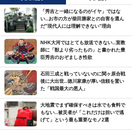
「秀吉と一緒になるのがイヤ」ではな
い...お市の方が柴田勝家との自害を選ん
だ"現代人には理解できない"理由
NHK大河ではとても放送できない...宣教
師に「獣より劣ったもの」と書かれた豊
臣秀吉のおぞましき性欲
石田三成と戦っていないのに関ヶ原合戦
後に大出世...徳川家康が厚い信頼を置い
た「戦国最大の悪人」
大地震でまず確保すべきは水でも食料で
もない...被災者が「これだけは担いで逃
げて」という最も重要なモノ2選