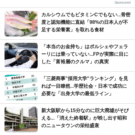
Sponsored
カルシウムでもビタミンCでもない...骨密
度と認知機能に直結「98%の日本人が不
足する栄養素」を取れる食材
「本当のお金持ち」はポルシェやフェラ
ーリには乗っていない...FPが実際に目に
した「富裕層のクルマ」の真実
「三菱商事"採用大学"ランキング」を見
れば一目瞭然...学歴社会・日本で成功に
必要な「出身大学の最低ライン」
新大阪駅から15分なのに巨大廃墟がそび
える...「消えた終着駅」が映し出す昭和
のニュータウンの栄枯盛衰