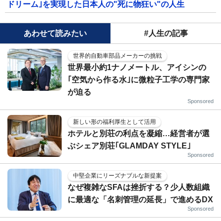
ドリーム｣を実現した日本人の"死に物狂い"の人生
あわせて読みたい
#人生の記事
世界的自動車部品メーカーの挑戦
世界最小約1ナノメートル、アイシンの
｢空気から作る水｣に微粒子工学の専門家
が迫る
Sponsored
新しい形の福利厚生として活用
ホテルと別荘の利点を凝縮…経営者が選
ぶシェア別荘｢GLAMDAY STYLE｣
Sponsored
中堅企業にリーズナブルな新提案
なぜ複雑なSFAは挫折する？少人数組織
に最適な「名刺管理の延長」で進めるDX
Sponsored