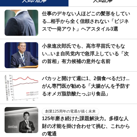
人気の記事
人気記事
仕事のデキない人ほどこの髪形をしてい
る...相手から全く信頼されない「ビジネ
スで一発アウト」ヘアスタイル3選
小泉進次郎氏でも、高市早苗氏でもな
い...いま自民党内で急浮上している「次
の首相」有力候補の意外な名前
パカッと開けて週に1、2個食べるだけ...
がん専門医が勧める「大腸がんを予防す
るオメガ脂肪酸たっぷり食品」
創業125周年の電通が描く未来
125年磨き続けた課題解決力。多様な人
財の才能を掛け合わせて挑む、これから
の電通