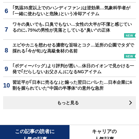
｢気温35度以上でのハンディファン｣は逆効果…気象科学者が
｢一緒に使わないと危険｣という冷却アイテム
ワキの臭いでも､口臭でもない…女性の大半が不潔と感じてい
るのに､75%の男性が見落としている"臭い"の正体
エビやカニを想わせる濃密な旨味とコク…近所の公園でタダで
採れる｢今が旬｣な高級食材の名前
｢ボディーバッグ｣より評判が悪い…休日のイオンで見かける一
発で｢だらしないお父さん｣になるNGアイテム
習近平が｢日本に売るな｣と煽った翌日にバレた…日本企業に6
割を握られていた"中国の半導体"の意外な急所
もっと見る
この記事の読者に
キャリアの