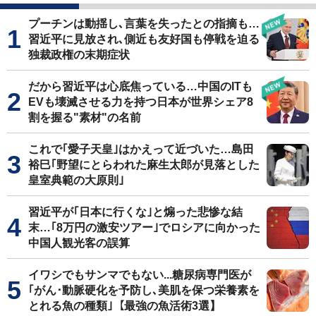
プーチンは動揺し､言葉を失ったとの指摘も…
習近平に見放され､側近も友好国も停戦を迫る
独裁政権の末期症状
だから習近平は心底焦っている…中国のITも
EVも壊滅させる力を持つ日本が世界シェア8
割を握る"素材"の名前
これで｢愛子天皇｣はかえって近づいた…島田
裕巳｢野望にとらわれた麻生太郎が見落とした
皇室典範の大原則｣
習近平が｢日本に行くな｣と煽った悲惨な結
末…｢8万円の激安ツアー｣でロシアに向かった
中国人観光客の誤算
イワシでもサンマでもない...糖尿病専門医が
｢がん･動脈硬化を予防し､美肌を保つ栄養素を
とれる魚の種類｣【最強の魚活術3選】