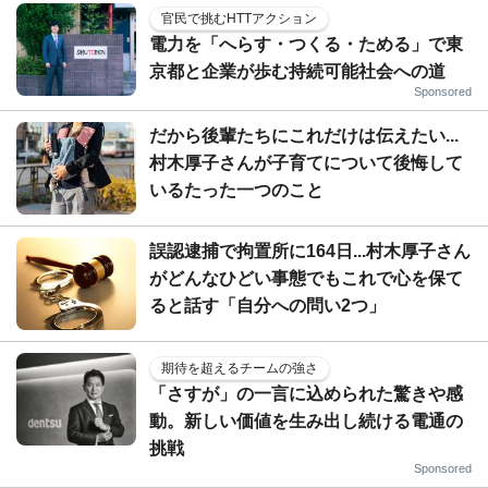
官民で挑むHTTアクション
電力を「へらす・つくる・ためる」で東
京都と企業が歩む持続可能社会への道
Sponsored
だから後輩たちにこれだけは伝えたい...
村木厚子さんが子育てについて後悔して
いるたった一つのこと
誤認逮捕で拘置所に164日...村木厚子さん
がどんなひどい事態でもこれで心を保て
ると話す「自分への問い2つ」
期待を超えるチームの強さ
「さすが」の一言に込められた驚きや感
動。新しい価値を生み出し続ける電通の
挑戦
Sponsored