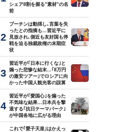
シェア8割を握る"素材"の名
前
プーチンは動揺し､言葉を失
ったとの指摘も…習近平に
見放され､側近も友好国も停
戦を迫る独裁政権の末期症
状
習近平が｢日本に行くな｣と
煽った悲惨な結末…｢8万円
の激安ツアー｣でロシアに向
かった中国人観光客の誤算
習近平が｢愛国心｣を煽った
不気味な結果…日本兵を撃
退する｢抗日テーマパーク｣
が中国各地に広がる理由
これで｢愛子天皇｣はかえっ