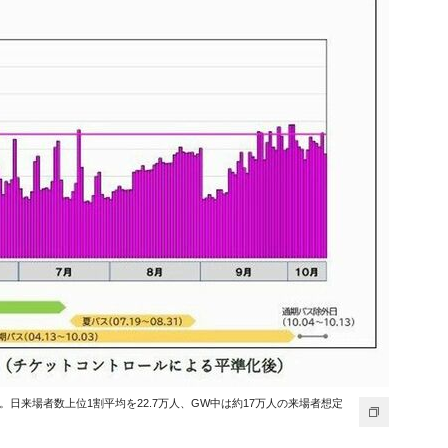
。日来場者数上位1割平均を22.7万人、GW中は約17万人の来場者想定