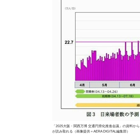
「2025大阪・関西万博 交通円滑化推進会議」の資料から
が読み取れる（画像提供＝AERA DIGITAL編集部）