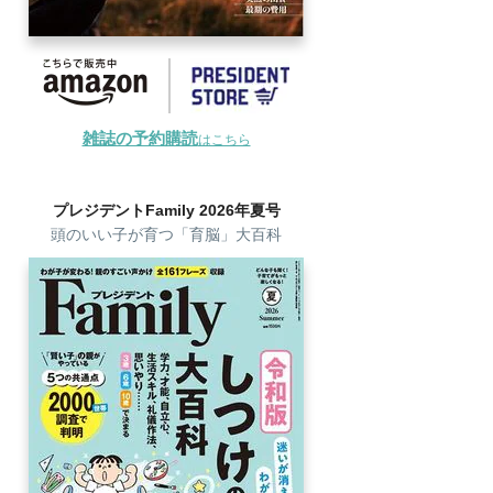
雑誌の予約購読
はこちら
プレジデントFamily 2026年夏号
頭のいい子が育つ「育脳」大百科