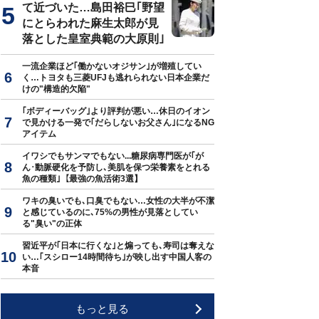
て近づいた…島田裕巳｢野望
にとらわれた麻生太郎が見
落とした皇室典範の大原則｣
一流企業ほど｢働かないオジサン｣が増殖してい
く…トヨタも三菱UFJも逃れられない日本企業だ
けの"構造的欠陥"
｢ボディーバッグ｣より評判が悪い…休日のイオン
で見かける一発で｢だらしないお父さん｣になるNG
アイテム
イワシでもサンマでもない...糖尿病専門医が｢が
ん･動脈硬化を予防し､美肌を保つ栄養素をとれる
魚の種類｣【最強の魚活術3選】
ワキの臭いでも､口臭でもない…女性の大半が不潔
と感じているのに､75%の男性が見落としてい
る"臭い"の正体
習近平が｢日本に行くな｣と煽っても､寿司は奪えな
い…｢スシロー14時間待ち｣が映し出す中国人客の
本音
もっと見る