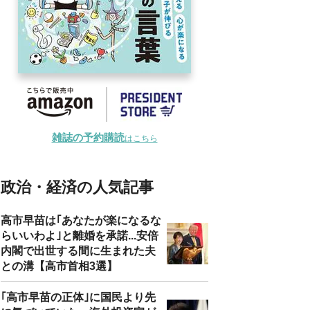
雑誌の予約購読
はこちら
政治・経済の人気記事
高市早苗は｢あなたが楽になるな
らいいわよ｣と離婚を承諾...安倍
内閣で出世する間に生まれた夫
との溝【高市首相3選】
｢高市早苗の正体｣に国民より先