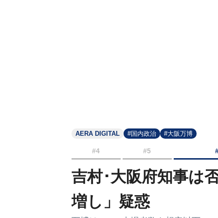
AERA DIGITAL
#国内政治
#大阪万博
#4
#5
吉村･大阪府知事は
増し」疑惑