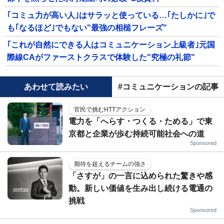
｢コミュ力が高い人｣はサラッと使っている…｢たしかに｣で
も｢なるほど｣でもない"最強の相槌フレーズ"
｢これが自然にできる人はコミュニケーション上級者｣元国
際線CAがファーストクラスで体験した"究極の礼節"
あわせて読みたい
#コミュニケーションの記事
官民で挑むHTTアクション
電力を「へらす・つくる・ためる」で東
京都と企業が歩む持続可能社会への道
Sponsored
期待を超えるチームの強さ
「さすが」の一言に込められた驚きや感
動。新しい価値を生み出し続ける電通の
挑戦
Sponsored