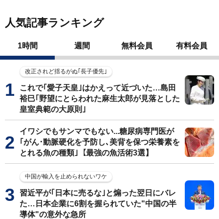
人気記事ランキング
1時間
週間
無料会員
有料会員
改正されど揺るがぬ｢長子優先｣
これで｢愛子天皇｣はかえって近づいた…島田
裕巳｢野望にとらわれた麻生太郎が見落とした
皇室典範の大原則｣
イワシでもサンマでもない...糖尿病専門医が
｢がん･動脈硬化を予防し､美背を保つ栄養素を
とれる魚の種類｣【最強の魚活術3選】
中国が輸入を止められないワケ
習近平が｢日本に売るな｣と煽った翌日にバレ
た…日本企業に6割を握られていた"中国の半
導体"の意外な急所