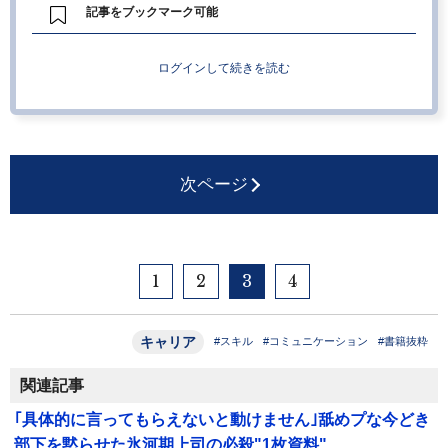
記事をブックマーク可能
ログインして続きを読む
次ページ
1
2
3
4
キャリア
#スキル
#コミュニケーション
#書籍抜粋
関連記事
｢具体的に言ってもらえないと動けません｣舐めプな今どき
部下を黙らせた氷河期上司の必殺"1枚資料"