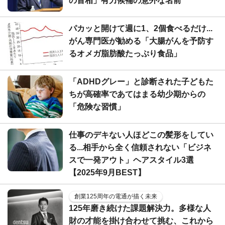
の首相」有力候補の意外な名前
パカッと開けて週に1、2個食べるだけ...
がん専門医が勧める「大腸がんを予防す
るオメガ脂肪酸たっぷり食品」
「ADHDグレー」と診断された子どもた
ちが高確率であてはまる幼少期からの
「危険な習慣」
仕事のデキない人ほどこの髪形をしてい
る...相手から全く信頼されない「ビジネ
スで一発アウト」ヘアスタイル3選
【2025年9月BEST】
創業125周年の電通が描く未来
125年磨き続けた課題解決力。多様な人
財の才能を掛け合わせて挑む、これから