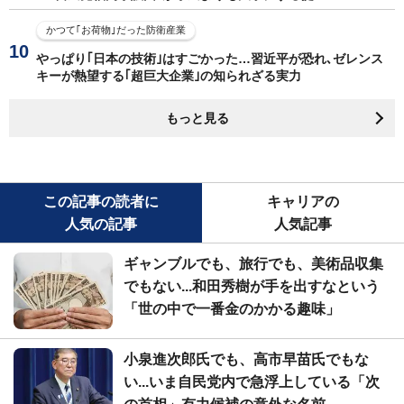
かつて｢お荷物｣だった防衛産業
やっぱり｢日本の技術｣はすごかった…習近平が恐れ､ゼレンス
キーが熱望する｢超巨大企業｣の知られざる実力
もっと見る
この記事の読者に
キャリアの
人気の記事
人気記事
ギャンブルでも、旅行でも、美術品収集
でもない...和田秀樹が手を出すなという
「世の中で一番金のかかる趣味」
小泉進次郎氏でも、高市早苗氏でもな
い...いま自民党内で急浮上している「次