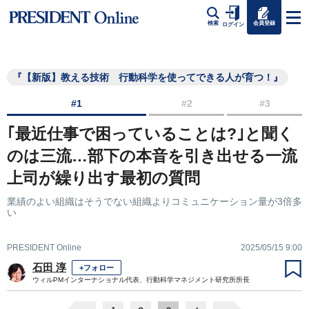
会員登録
検索
ログイン
『【新版】教える技術 行動科学を使ってできる人が育つ！』
#1
#2
#3
｢最近仕事で困っていることは?｣と聞く
のは三流…部下の本音を引き出せる一流
上司が繰り出す最初の質問
業績のよい組織はそうでない組織よりコミュニケーション量が3倍多
い
PRESIDENT Online
2025/05/15 9:00
石田 淳
+フォロー
ウィルPMインターナショナル代表、行動科学マネジメント研究所所長