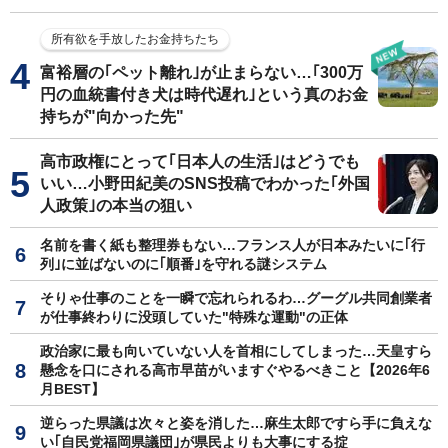
所有欲を手放したお金持ちたち
富裕層の｢ペット離れ｣が止まらない…｢300万
円の血統書付き犬は時代遅れ｣という真のお金
持ちが"向かった先"
高市政権にとって｢日本人の生活｣はどうでも
いい…小野田紀美のSNS投稿でわかった｢外国
人政策｣の本当の狙い
名前を書く紙も整理券もない…フランス人が日本みたいに｢行
列｣に並ばないのに｢順番｣を守れる謎システム
そりゃ仕事のことを一瞬で忘れられるわ…グーグル共同創業者
が仕事終わりに没頭していた"特殊な運動"の正体
政治家に最も向いていない人を首相にしてしまった…天皇すら
懸念を口にされる高市早苗がいますぐやるべきこと【2026年6
月BEST】
逆らった県議は次々と姿を消した…麻生太郎ですら手に負えな
い｢自民党福岡県議団｣が県民よりも大事にする掟