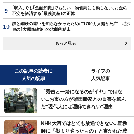
｢収入｣でも｢金融知識｣でもない…物価高にも動じない､お金の
不安を解消する｢最強資産｣の正体
鉄と鋼鉄の違いを知らなかったために1700万人超が死亡…毛沢
東の｢大躍進政策｣の悲劇的結末
もっと見る
この記事の読者に
ライフの
人気の記事
人気記事
「秀吉と一緒になるのがイヤ」ではな
い...お市の方が柴田勝家との自害を選ん
だ"現代人には理解できない"理由
NHK大河ではとても放送できない...宣教
師に「獣より劣ったもの」と書かれた豊