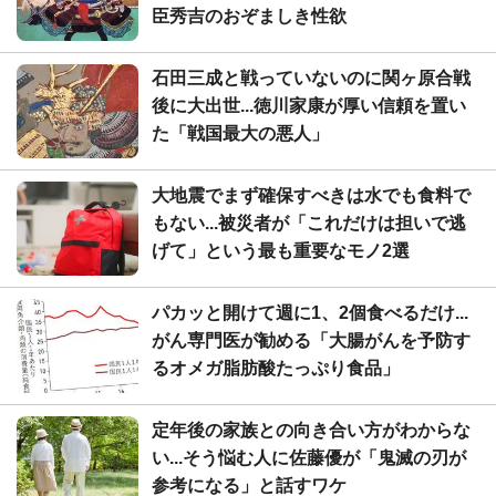
臣秀吉のおぞましき性欲
石田三成と戦っていないのに関ヶ原合戦
後に大出世...徳川家康が厚い信頼を置い
た「戦国最大の悪人」
大地震でまず確保すべきは水でも食料で
もない...被災者が「これだけは担いで逃
げて」という最も重要なモノ2選
パカッと開けて週に1、2個食べるだけ...
がん専門医が勧める「大腸がんを予防す
るオメガ脂肪酸たっぷり食品」
定年後の家族との向き合い方がわからな
い...そう悩む人に佐藤優が「鬼滅の刃が
参考になる」と話すワケ