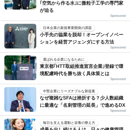
｢空気から作る水｣に微粒子工学の専門家
が迫る
Sponsored
日本企業の新規事業開発の課題
小手先の協業を脱却！オープンイノベー
ションを経営アジェンダにする方法
Sponsored
選ばれる企業になるために
東京都｢HTT取組推進宣言企業｣登録で環
境配慮時代を勝ち抜く具体策とは
Sponsored
中堅企業にリーズナブルな新提案
なぜ複雑なSFAは挫折する？少人数組織
に最適な「名刺管理の延長」で進めるDX
Sponsored
毎日を支える運動と栄養の整え方
成果を出し続ける人は、日々の健康管理