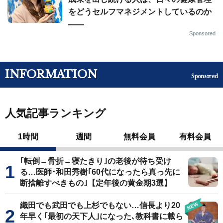
をどうセルフマネジメントしているのか
——
Sponsored
INFORMATION
Sponsored
人気記事ランキング
1時間
週間
無料会員
有料会員
｢転倒→骨折→寝たきり｣の老後が待ち受け
る…医師･和田秀樹｢60代になったら真っ先に
断捨離すべきもの｣【定年後の黄金期3選】
織田でも武田でも上杉でもない…信長より20
年早く｢最初の天下人｣になった､教科書に載ら