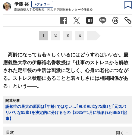
伊藤 裕
+フォロー
慶應義塾大学名誉教授、同大学予防医療センター特任教授
1
2
3
4
高齢になっても若々しくいるにはどうすればいいか。慶
應義塾大学の伊藤裕名誉教授は「仕事のストレスから解放
された定年後の生活は刺激に乏しく、心身の老化につなが
る。ストレス状態にあることと若々しさには相関関係があ
る」という――。
関連記事
認知症の最大の原因は｢年齢｣ではない…｢ヨボヨボな75歳｣と｢元気バ
リバリな95歳｣を決定的に分けるもの【2025年1月に読まれたBEST記
事】
目次