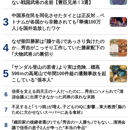
ない戦国武将の名前【豊臣兄弟！3選】
中国系住民を同化させたタイとは正反対…ベ
トナムが各国から非難されても｢華僑100万
人｣を国外追放したワケ
なぜ柴田勝家は｢賤ケ岳｣であっさり負けたの
か…秀吉がこっそり工作していた勝家配下の
｢大物武将｣の裏切り
｢サンダル登山の若者｣より実は危険…標高
599ｍの高尾山で年間100件超の遭難事故を起
こしている"張本人"
信長を支える四天王の一人だったのに…秀吉にハメられて｢清
須会議｣に出席できなかった武将の哀れな末路
不足すると｢うつ病｣が増え､子どものIQに影響…東大教授｢脳の
ために欠かせないスーパーにある食材｣
｢織田家の後継者選び｣でも｢秀吉の一人勝ち｣でもない…清洲会
議で信長の息子2人が争った"本当の争点"