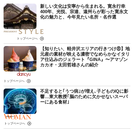
新しい文化は安寧から生まれる。寛永行幸
400年、光悦、宗達、遠州らが彩った寛永文
化の魅力と、今年見たい名所・名作選
トップページへ
【知りたい、軽井沢エリアの行きつけ⑧】地
元産の素材が映える濃密でなめらかなイタリ
ア仕込みのジェラート『GINA』〜アマゾン
カカオ・太田哲雄さんの紹介
トップページへ
不足すると｢うつ病｣が増え､子どものIQに影
響…東大教授｢脳のために欠かせないスーパ
ーにある食材｣
トップページへ