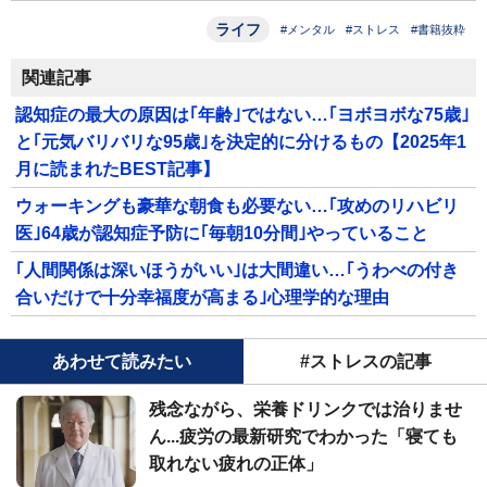
ライフ
#メンタル
#ストレス
#書籍抜粋
関連記事
認知症の最大の原因は｢年齢｣ではない…｢ヨボヨボな75歳｣
と｢元気バリバリな95歳｣を決定的に分けるもの【2025年1
月に読まれたBEST記事】
ウォーキングも豪華な朝食も必要ない…｢攻めのリハビリ
医｣64歳が認知症予防に｢毎朝10分間｣やっていること
｢人間関係は深いほうがいい｣は大間違い…｢うわべの付き
合いだけで十分幸福度が高まる｣心理学的な理由
あわせて読みたい
#ストレスの記事
残念ながら、栄養ドリンクでは治りませ
ん...疲労の最新研究でわかった「寝ても
取れない疲れの正体」