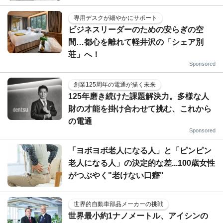
専用デスクが細やかにサポート
ビジネスリーダーのための安らぎの空
間…都心を離れて軽井沢の「シェア別
荘」へ！
Sponsored
創業125周年の電通が描く未来
125年磨き続けた課題解決力。多様な人
財の才能を掛け合わせて挑む、これから
の電通
Sponsored
「ヨボヨボ老人になる人」と「ピンピン
老人になる人」の決定的な差...100歳女性
がつぶやく"老けない口癖"
世界的自動車部品メーカーの挑戦
世界最小約1ナノメートル、アイシンの