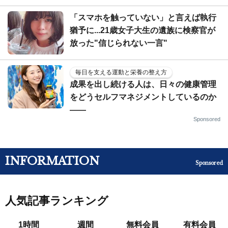
「スマホを触っていない」と言えば執行
猶予に...21歳女子大生の遺族に検察官が
放った"信じられない一言"
毎日を支える運動と栄養の整え方
成果を出し続ける人は、日々の健康管理
をどうセルフマネジメントしているのか
——
Sponsored
INFORMATION
Sponsored
人気記事ランキング
1時間
週間
無料会員
有料会員