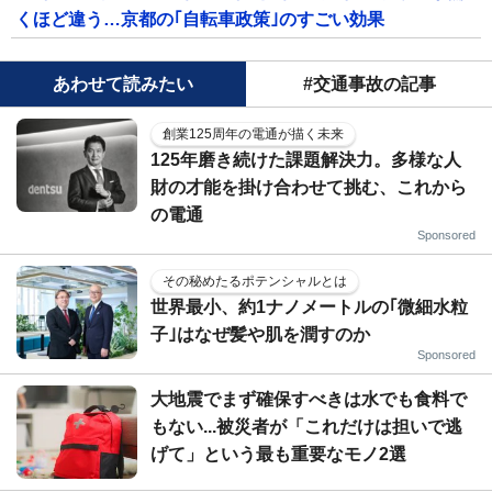
くほど違う…京都の｢自転車政策｣のすごい効果
あわせて読みたい
#交通事故の記事
創業125周年の電通が描く未来
125年磨き続けた課題解決力。多様な人
財の才能を掛け合わせて挑む、これから
の電通
Sponsored
その秘めたるポテンシャルとは
世界最小、約1ナノメートルの｢微細水粒
子｣はなぜ髪や肌を潤すのか
Sponsored
大地震でまず確保すべきは水でも食料で
もない...被災者が「これだけは担いで逃
げて」という最も重要なモノ2選