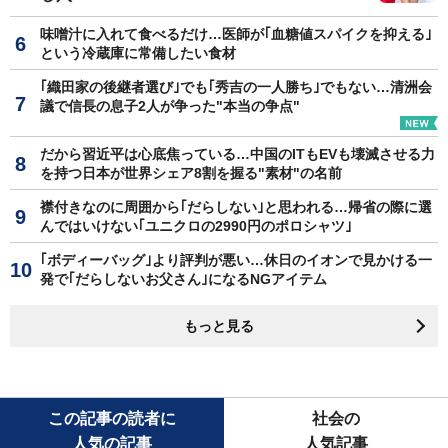
味噌汁に入れて食べるだけ…医師が｢血糖値スパイクを抑える｣
という冷蔵庫に常備したい食材
｢織田家の後継者選び｣でも｢秀吉の一人勝ち｣でもない…清洲会
議で信長の息子2人が争った"本当の争点"
だから習近平は心底焦っている…中国のITもEVも壊滅させる力
を持つ日本が世界シェア8割を握る"素材"の名前
襟付きなのに周囲から｢だらしない｣と思われる…帰省の際に選
んではいけない｢ユニクロの2990円のポロシャツ｣
｢ボディーバッグ｣より評判が悪い…休日のイオンで見かける一
発で｢だらしないお父さん｣になるNGアイテム
もっと見る
この記事の読者に
社会の
人気の記事
人気記事