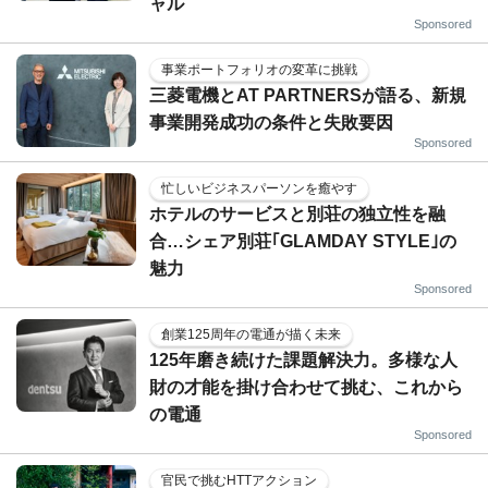
ャル
Sponsored
事業ポートフォリオの変革に挑戦
三菱電機とAT PARTNERSが語る、新規
事業開発成功の条件と失敗要因
Sponsored
忙しいビジネスパーソンを癒やす
ホテルのサービスと別荘の独立性を融
合…シェア別荘｢GLAMDAY STYLE｣の
魅力
Sponsored
創業125周年の電通が描く未来
125年磨き続けた課題解決力。多様な人
財の才能を掛け合わせて挑む、これから
の電通
Sponsored
官民で挑むHTTアクション