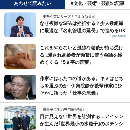
あわせて読みたい
#文化・芸術・芸能の記事
中堅企業にリーズナブルな新提案
なぜ複雑なSFAは挫折する？少人数組織
に最適な「名刺管理の延長」で進めるDX
Sponsored
これをやらないと孤独な老後が待ち受け
る...愛され高齢者が頻繁に使う会話を締
めくくる「5文字の言葉」
作家にはふたつの道がある。キミはどち
らを選ぶのか...伊集院静が後輩作家にひ
そかに語った「仕事の流儀」
微粒子工学の専門家が解説
目に見えない世界を計測する…アイシン
が生んだ｢世界最小の水粒子｣のポテンシ