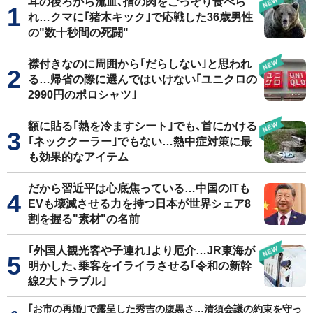
耳の後ろから流血､指の肉をごっそり食べら
れ…クマに｢猪木キック｣で応戦した36歳男性
の"数十秒間の死闘"
襟付きなのに周囲から｢だらしない｣と思われ
る…帰省の際に選んではいけない｢ユニクロの
2990円のポロシャツ｣
額に貼る｢熱を冷ますシート｣でも､首にかける
｢ネッククーラー｣でもない…熱中症対策に最
も効果的なアイテム
だから習近平は心底焦っている…中国のITも
EVも壊滅させる力を持つ日本が世界シェア8
割を握る"素材"の名前
｢外国人観光客や子連れ｣より厄介…JR東海が
明かした､乗客をイライラさせる｢令和の新幹
線2大トラブル｣
｢お市の再婚｣で露呈した秀吉の腹黒さ…清須会議の約束を守っ