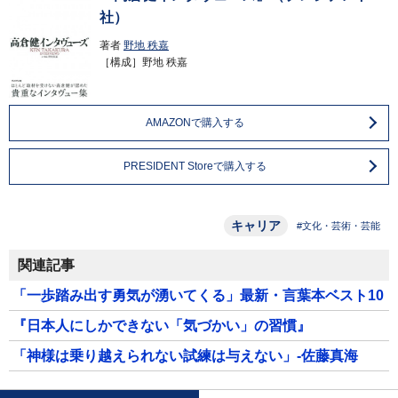
社）
著者
野地 秩嘉
［構成］野地 秩嘉
AMAZONで購入する
PRESIDENT Storeで購入する
キャリア
#文化・芸術・芸能
関連記事
「一歩踏み出す勇気が湧いてくる」最新・言葉本ベスト10
『日本人にしかできない「気づかい」の習慣』
「神様は乗り越えられない試練は与えない」-佐藤真海