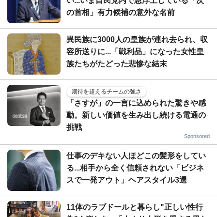
い...いま自民党内で急浮上している「次
の首相」有力候補の意外な名前
異民族に3000人の皇族が連れ去られ、収
容所送りに...「戦利品」になった女性皇
族たちがたどった悲惨な結末
期待を超えるチームの強さ
「さすが」の一言に込められた驚きや感
動。新しい価値を生み出し続ける電通の
挑戦
Sponsored
仕事のデキない人ほどこの髪形をしてい
る...相手から全く信頼されない「ビジネ
スで一発アウト」ヘアスタイル3選
11体のラブドールと暮らし"正しい性行