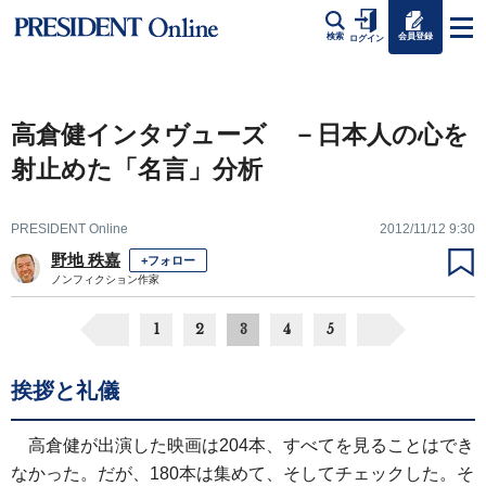
会員登録
検索
ログイン
高倉健インタヴューズ －日本人の心を
射止めた「名言」分析
PRESIDENT Online
2012/11/12 9:30
野地 秩嘉
+フォロー
ノンフィクション作家
1
2
3
4
5
挨拶と礼儀
高倉健が出演した映画は204本、すべてを見ることはでき
なかった。だが、180本は集めて、そしてチェックした。そ