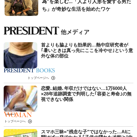
為"を楽しむ...「人より人形を愛する男た
ち」が奇妙な生活を始めたワケ
首よりも脇よりも効果的…熱中症研究者が
｢暑いときは真っ先にここを冷やせ｣という意
外な体の部位
トップページへ
恋愛､結婚､年収だけではない…1万6000人
×28年追跡調査で判明した｢容姿と寿命｣の無
視できない関係
トップページへ
スマホ三昧="残念な子"ではなかった…AIに