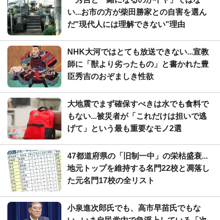
い...お市の方が柴田勝家との自害を選ん
だ"現代人には理解できない"理由
NHK大河ではとても放送できない...宣教
師に「獣より劣ったもの」と書かれた豊
臣秀吉のおぞましき性欲
大地震でまず確保すべきは水でも食料で
もない...被災者が「これだけは担いで逃
げて」という最も重要なモノ2選
47都道府県の「旧制一中」の栄枯盛衰...
地元トップを維持する名門22校と凋落し
た元名門17校の全リスト
小泉進次郎氏でも、高市早苗氏でもな