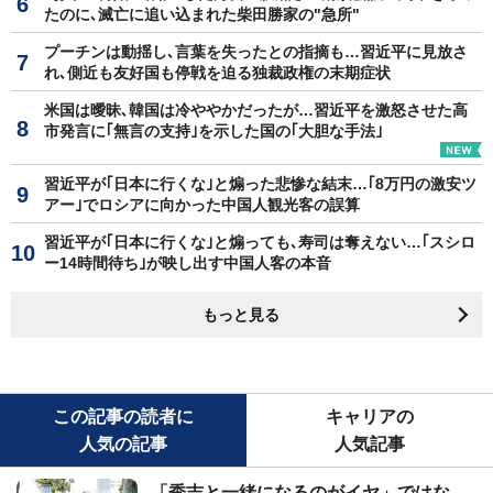
たのに､滅亡に追い込まれた柴田勝家の"急所"
プーチンは動揺し､言葉を失ったとの指摘も…習近平に見放さ
れ､側近も友好国も停戦を迫る独裁政権の末期症状
米国は曖昧､韓国は冷ややかだったが…習近平を激怒させた高
市発言に｢無言の支持｣を示した国の｢大胆な手法｣
習近平が｢日本に行くな｣と煽った悲惨な結末…｢8万円の激安ツ
アー｣でロシアに向かった中国人観光客の誤算
習近平が｢日本に行くな｣と煽っても､寿司は奪えない…｢スシロ
ー14時間待ち｣が映し出す中国人客の本音
もっと見る
この記事の読者に
キャリアの
人気の記事
人気記事
「秀吉と一緒になるのがイヤ」ではな