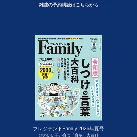
雑誌の予約購読はこちらから
プレジデントFamily 2026年夏号
頭のいい子が育つ「育脳」大百科