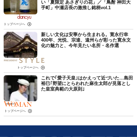
い「夏限定 あさぎりの花」／「鳥酎 神田大
手町」中瀬店長の激推し銘柄vol.1
トップページへ
新しい文化は安寧から生まれる。寛永行幸
400年、光悦、宗達、遠州らが彩った寛永文
化の魅力と、今年見たい名所・名作選
トップページへ
これで｢愛子天皇｣はかえって近づいた…島田
裕巳｢野望にとらわれた麻生太郎が見落とし
た皇室典範の大原則｣
トップページへ