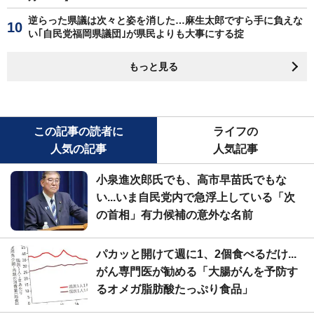
逆らった県議は次々と姿を消した…麻生太郎ですら手に負えな
い｢自民党福岡県議団｣が県民よりも大事にする掟
もっと見る
この記事の読者に
ライフの
人気の記事
人気記事
小泉進次郎氏でも、高市早苗氏でもな
い...いま自民党内で急浮上している「次
の首相」有力候補の意外な名前
パカッと開けて週に1、2個食べるだけ...
がん専門医が勧める「大腸がんを予防す
るオメガ脂肪酸たっぷり食品」