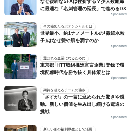
なぜ複雑なSFAは挫折する？少人数組織
に最適な「名刺管理の延長」で進めるDX
Sponsored
その秘めたるポテンシャルとは
世界最小、約1ナノメートルの｢微細水粒
子｣はなぜ髪や肌を潤すのか
Sponsored
選ばれる企業になるために
東京都｢HTT取組推進宣言企業｣登録で環
境配慮時代を勝ち抜く具体策とは
Sponsored
期待を超えるチームの強さ
「さすが」の一言に込められた驚きや感
動。新しい価値を生み出し続ける電通の
挑戦
Sponsored
新しい形の福利厚生として活用