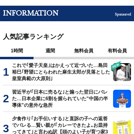
INFORMATION
Sponsored
人気記事ランキング
1時間
週間
無料会員
有料会員
これで｢愛子天皇｣はかえって近づいた…島田
裕巳｢野望にとらわれた麻生太郎が見落とした
皇室典範の大原則｣
習近平が｢日本に売るな｣と煽った翌日にバレ
た…日本企業に6割を握られていた"中国の半
導体"の意外な急所
夕食作り｢お手伝いする｣と直訴の子への返答
でバレる…賢い親が｢カレーできたよ｡お皿持
ってきて｣と言わぬ訳【頭のよい子が育つ家3