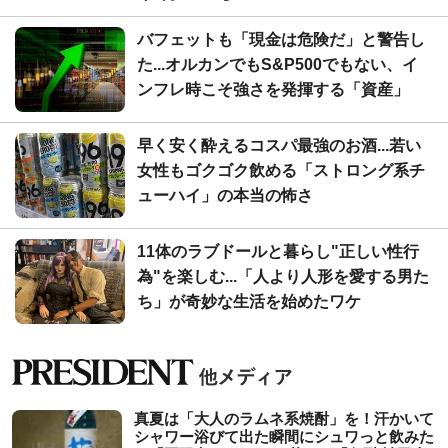
バフェットも「現金は危険だ」と警告し
た...オルカンでもS&P500でもない、イ
ンフレ時こそ強さを発揮する「資産」
早く安く酔えるコスパ最強のお酒...若い
女性もゴクゴク飲める「ストロング系チ
ューハイ」の本当の怖さ
11体のラブドールと暮らし"正しい性行
為"を楽しむ...「人より人形を愛する男た
ち」が奇妙な生活を始めたワケ
真夏は「大人のラムネ系焼酎」を！汗かいて
シャワー浴びて出た瞬間にシュワっと飲みた