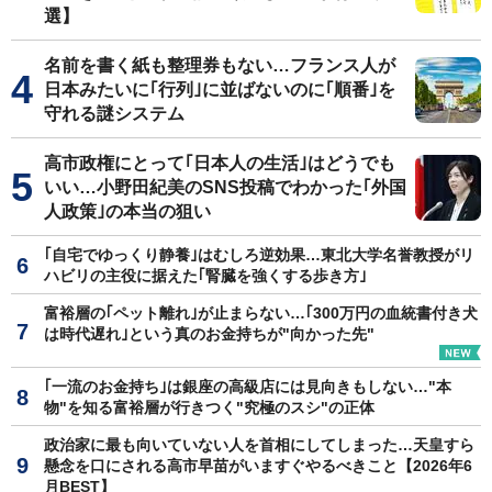
選】
名前を書く紙も整理券もない…フランス人が
日本みたいに｢行列｣に並ばないのに｢順番｣を
守れる謎システム
高市政権にとって｢日本人の生活｣はどうでも
いい…小野田紀美のSNS投稿でわかった｢外国
人政策｣の本当の狙い
｢自宅でゆっくり静養｣はむしろ逆効果…東北大学名誉教授がリ
ハビリの主役に据えた｢腎臓を強くする歩き方｣
富裕層の｢ペット離れ｣が止まらない…｢300万円の血統書付き犬
は時代遅れ｣という真のお金持ちが"向かった先"
｢一流のお金持ち｣は銀座の高級店には見向きもしない…"本
物"を知る富裕層が行きつく"究極のスシ"の正体
政治家に最も向いていない人を首相にしてしまった…天皇すら
懸念を口にされる高市早苗がいますぐやるべきこと【2026年6
月BEST】