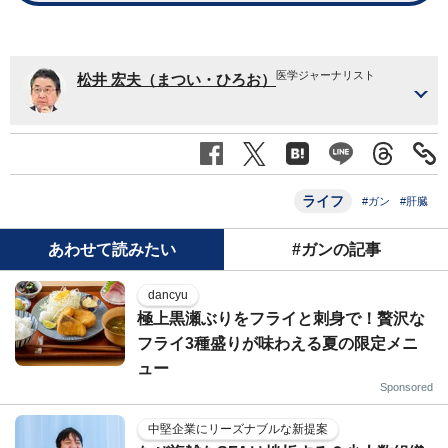
医学ジャーナリスト
松井 宏夫（まつい・ひろお）
ライフ
#ガン
#肝臓
あわせて読みたい
#ガンの記事
dancyu
極上黒瀬ぶりをフライと刺身で！贅沢な
フライ3種盛りが味わえる夏の限定メニ
ュー
Sponsored
中堅企業にリーズナブルな新提案