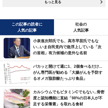
もっと見る
この記事の読者に
社会の
人気の記事
人気記事
小泉進次郎氏でも、高市早苗氏でもな
い...いま自民党内で急浮上している「次
の首相」有力候補の意外な名前
パカッと開けて週に1、2個食べるだけ...
がん専門医が勧める「大腸がんを予防す
るオメガ脂肪酸たっぷり食品」
カルシウムでもビタミンCでもない...骨密
度と認知機能に直結「98%の日本人が不
足する栄養素」を取れる食材