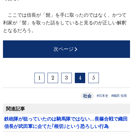
ここでは信長が「髭」を手に取ったのではなく、かつて
利家が「髻」を取った話をしていると見るのが正しい解釈
となるだろう。
次ページ
1
2
3
4
5
社会
#日本史
#織田 信長
関連記事
鉄砲隊が狙っていたのは騎馬隊ではない…長篠合戦で織田
信長が武田軍に企てた｢根切｣という恐ろしい行為