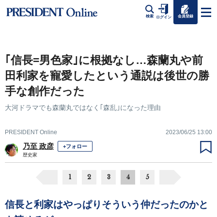
会員登録
検索
ログイン
｢信長=男色家｣に根拠なし…森蘭丸や前
田利家を寵愛したという通説は後世の勝
手な創作だった
大河ドラマでも森蘭丸ではなく｢森乱｣になった理由
PRESIDENT Online
2023/06/25 13:00
乃至 政彦
+フォロー
歴史家
1
2
3
4
5
信長と利家はやっぱりそういう仲だったのかと