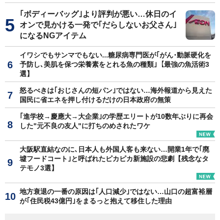
｢ボディーバッグ｣より評判が悪い…休日のイ
オンで見かける一発で｢だらしないお父さん｣
になるNGアイテム
イワシでもサンマでもない...糖尿病専門医が｢がん･動脈硬化を
予防し､美肌を保つ栄養素をとれる魚の種類｣【最強の魚活術3
選】
怒るべきは｢おじさんの短パン｣ではない…海外報道から見えた
国民に省エネを押し付けるだけの日本政府の無策
｢進学校→慶應大→大企業｣の学歴エリートが10数年ぶりに再会
した"元不良の友人"に打ちのめされたワケ
大阪駅直結なのに､日本人も外国人客も来ない…開業1年で｢廃
墟フードコート｣と呼ばれたピカピカ新施設の悲劇【残念なタ
テモノ3選】
地方衰退の一番の原因は｢人口減少｣ではない…山口の超富裕層
が｢住民税43億円｣をまるっと抱えて移住した理由