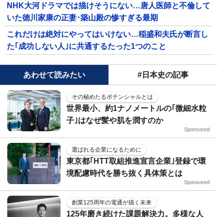
NHK大河ドラマでは描けそうにない…唐人医師と不倫して
いた徳川家康の正妻･築山殿の惨すぎる最期
これだけは絶対にやってはいけない…稲盛和夫氏が断言し
た｢成功しない人｣に共通するたった1つのこと
あわせて読みたい
#日本史の記事
その秘めたるポテンシャルとは
世界最小、約1ナノメートルの｢微細水粒
子｣はなぜ髪や肌を潤すのか
Sponsored
選ばれる企業になるために
東京都｢HTT取組推進宣言企業｣登録で環
境配慮時代を勝ち抜く具体策とは
Sponsored
創業125周年の電通が描く未来
125年磨き続けた課題解決力。多様な人