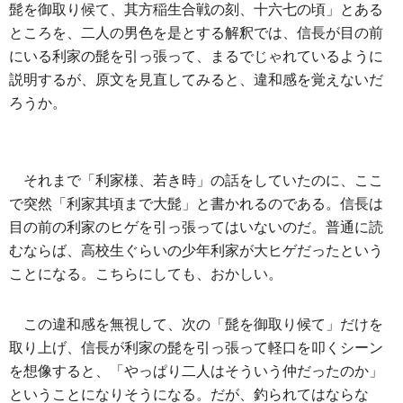
髭を御取り候て、其方稲生合戦の刻、十六七の頃」とある
ところを、二人の男色を是とする解釈では、信長が目の前
にいる利家の髭を引っ張って、まるでじゃれているように
説明するが、原文を見直してみると、違和感を覚えないだ
ろうか。
それまで「利家様、若き時」の話をしていたのに、ここ
で突然「利家其頃まで大髭」と書かれるのである。信長は
目の前の利家のヒゲを引っ張ってはいないのだ。普通に読
むならば、高校生ぐらいの少年利家が大ヒゲだったという
ことになる。こちらにしても、おかしい。
この違和感を無視して、次の「髭を御取り候て」だけを
取り上げ、信長が利家の髭を引っ張って軽口を叩くシーン
を想像すると、「やっぱり二人はそういう仲だったのか」
ということになりそうになる。だが、釣られてはならな