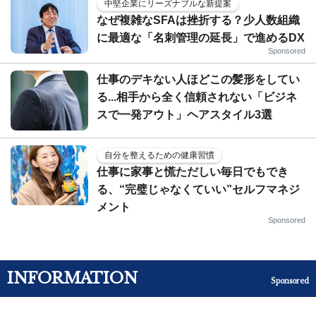
中堅企業にリーズナブルな新提案
なぜ複雑なSFAは挫折する？少人数組織
に最適な「名刺管理の延長」で進めるDX
Sponsored
仕事のデキない人ほどこの髪形をしてい
る...相手から全く信頼されない「ビジネ
スで一発アウト」ヘアスタイル3選
自分を整えるための健康習慣
仕事に家事と慌ただしい毎日でもでき
る、“完璧じゃなくていい”セルフマネジ
メント
Sponsored
INFORMATION
Sponsored