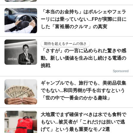
「本当のお金持ち」はポルシェやフェラ
ーリには乗っていない...FPが実際に目に
した「富裕層のクルマ」の真実
期待を超えるチームの強さ
「さすが」の一言に込められた驚きや感
動。新しい価値を生み出し続ける電通の
挑戦
Sponsored
ギャンブルでも、旅行でも、美術品収集
でもない...和田秀樹が手を出すなという
「世の中で一番金のかかる趣味」
大地震でまず確保すべきは水でも食料で
もない...被災者が「これだけは担いで逃
げて」という最も重要なモノ2選