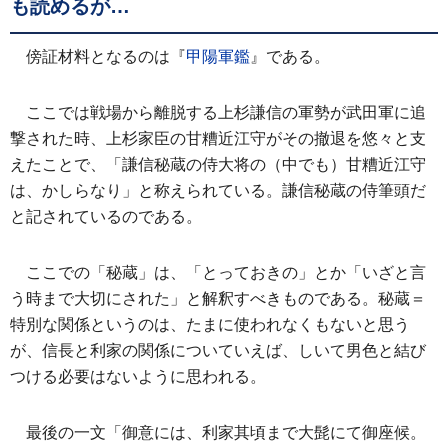
も読めるが…
傍証材料となるのは『
甲陽軍鑑
』である。
ここでは戦場から離脱する上杉謙信の軍勢が武田軍に追
撃された時、上杉家臣の甘糟近江守がその撤退を悠々と支
えたことで、「謙信秘蔵の侍大将の（中でも）甘糟近江守
は、かしらなり」と称えられている。謙信秘蔵の侍筆頭だ
と記されているのである。
ここでの「秘蔵」は、「とっておきの」とか「いざと言
う時まで大切にされた」と解釈すべきものである。秘蔵＝
特別な関係というのは、たまに使われなくもないと思う
が、信長と利家の関係についていえば、しいて男色と結び
つける必要はないように思われる。
最後の一文「御意には、利家其頃まで大髭にて御座候。