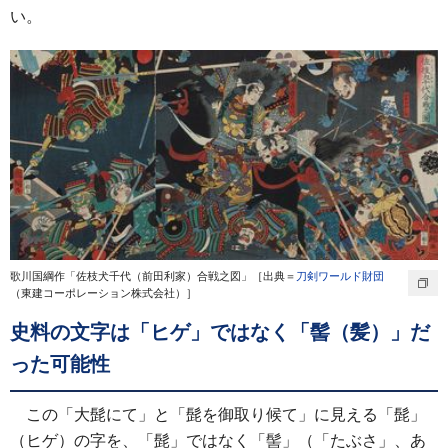
い。
歌川国綱作「佐枝犬千代（前田利家）合戦之図」［出典＝
刀剣ワールド財団
（東建コーポレーション株式会社）］
史料の文字は「ヒゲ」ではなく「髻（髪）」だ
った可能性
この「大髭にて」と「髭を御取り候て」に見える「髭」
（ヒゲ）の字を、「髭」ではなく「髻」（「たぶさ」、あ