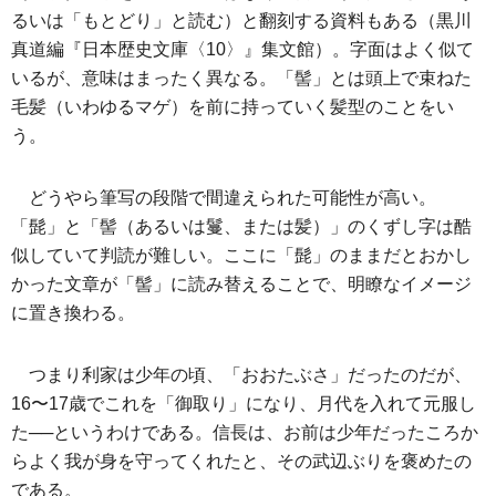
るいは「もとどり」と読む）と翻刻する資料もある（黒川
真道編『日本歴史文庫〈10〉』集文館）。字面はよく似て
いるが、意味はまったく異なる。「髻」とは頭上で束ねた
毛髪（いわゆるマゲ）を前に持っていく髪型のことをい
う。
どうやら筆写の段階で間違えられた可能性が高い。
「髭」と「髻（あるいは鬘、または髪）」のくずし字は酷
似していて判読が難しい。ここに「髭」のままだとおかし
かった文章が「髻」に読み替えることで、明瞭なイメージ
に置き換わる。
つまり利家は少年の頃、「おおたぶさ」だったのだが、
16〜17歳でこれを「御取り」になり、月代を入れて元服し
た──というわけである。信長は、お前は少年だったころか
らよく我が身を守ってくれたと、その武辺ぶりを褒めたの
である。