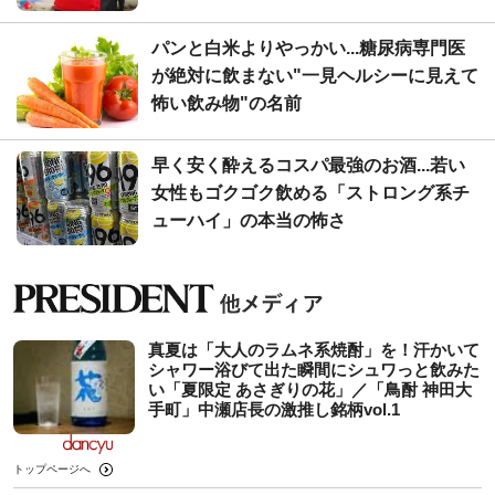
パンと白米よりやっかい...糖尿病専門医
が絶対に飲まない"一見ヘルシーに見えて
怖い飲み物"の名前
早く安く酔えるコスパ最強のお酒...若い
女性もゴクゴク飲める「ストロング系チ
ューハイ」の本当の怖さ
真夏は「大人のラムネ系焼酎」を！汗かいて
シャワー浴びて出た瞬間にシュワっと飲みた
い「夏限定 あさぎりの花」／「鳥酎 神田大
手町」中瀬店長の激推し銘柄vol.1
トップページへ