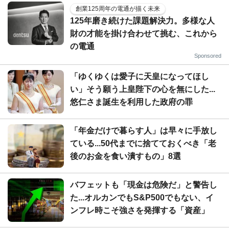
創業125周年の電通が描く未来
125年磨き続けた課題解決力。多様な人
財の才能を掛け合わせて挑む、これから
の電通
Sponsored
「ゆくゆくは愛子に天皇になってほし
い」そう願う上皇陛下の心を無にした...
悠仁さま誕生を利用した政府の罪
「年金だけで暮らす人」は早々に手放し
ている...50代までに捨てておくべき「老
後のお金を食い潰すもの」8選
バフェットも「現金は危険だ」と警告し
た...オルカンでもS&P500でもない、イ
ンフレ時こそ強さを発揮する「資産」