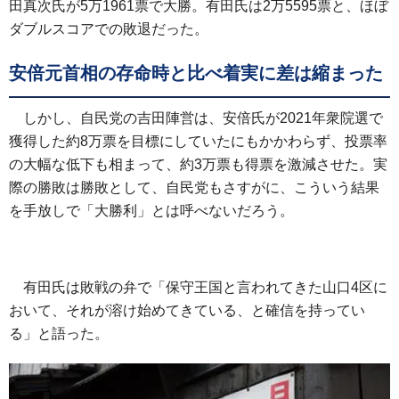
田真次氏が5万1961票で大勝。有田氏は2万5595票と、ほぼ
ダブルスコアでの敗退だった。
安倍元首相の存命時と比べ着実に差は縮まった
しかし、自民党の吉田陣営は、安倍氏が2021年衆院選で
獲得した約8万票を目標にしていたにもかかわらず、投票率
の大幅な低下も相まって、約3万票も得票を激減させた。実
際の勝敗は勝敗として、自民党もさすがに、こういう結果
を手放しで「大勝利」とは呼べないだろう。
有田氏は敗戦の弁で「保守王国と言われてきた山口4区に
おいて、それが溶け始めてきている、と確信を持ってい
る」と語った。