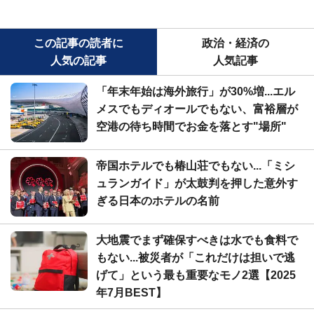
この記事の読者に
政治・経済の
人気の記事
人気記事
「年末年始は海外旅行」が30%増...エル
メスでもディオールでもない、富裕層が
空港の待ち時間でお金を落とす"場所"
帝国ホテルでも椿山荘でもない...「ミシ
ュランガイド」が太鼓判を押した意外す
ぎる日本のホテルの名前
大地震でまず確保すべきは水でも食料で
もない...被災者が「これだけは担いで逃
げて」という最も重要なモノ2選【2025
年7月BEST】