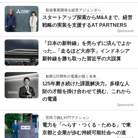
新規事業開発を経営アジェンダへ
スタートアップ探索からM&Aまで、経営
戦略の実装を支援するAT PARTNERS
Sponsored
「日本の新幹線」を売らずに済んでよか
った...「走るほど大赤字」インドネシア
新幹線を勝ち取った習近平の大誤算
創業125周年の電通が描く未来
125年磨き続けた課題解決力。多様な人
財の才能を掛け合わせて挑む、これから
の電通
Sponsored
官民で挑むHTTアクション
電力を「へらす・つくる・ためる」で東
京都と企業が歩む持続可能社会への道