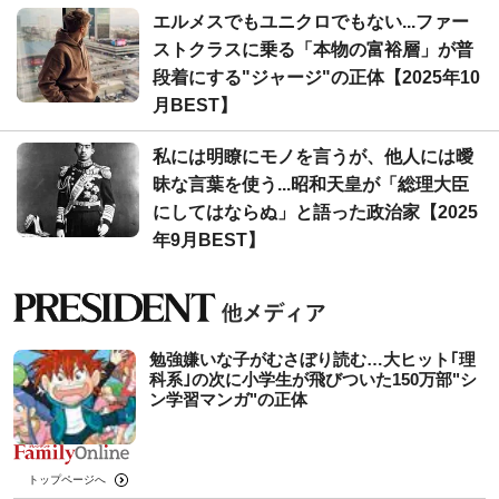
エルメスでもユニクロでもない...ファー
ストクラスに乗る「本物の富裕層」が普
段着にする"ジャージ"の正体【2025年10
月BEST】
私には明瞭にモノを言うが、他人には曖
昧な言葉を使う...昭和天皇が「総理大臣
にしてはならぬ」と語った政治家【2025
年9月BEST】
勉強嫌いな子がむさぼり読む…大ヒット｢理
科系｣の次に小学生が飛びついた150万部"シ
ン学習マンガ"の正体
トップページへ