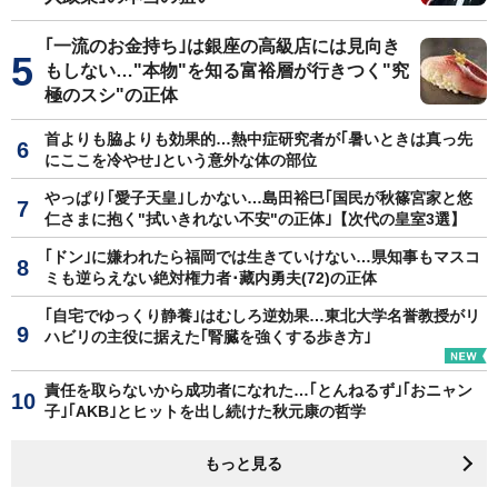
｢一流のお金持ち｣は銀座の高級店には見向き
もしない…"本物"を知る富裕層が行きつく"究
極のスシ"の正体
首よりも脇よりも効果的…熱中症研究者が｢暑いときは真っ先
にここを冷やせ｣という意外な体の部位
やっぱり｢愛子天皇｣しかない…島田裕巳｢国民が秋篠宮家と悠
仁さまに抱く"拭いきれない不安"の正体｣【次代の皇室3選】
｢ドン｣に嫌われたら福岡では生きていけない…県知事もマスコ
ミも逆らえない絶対権力者･藏内勇夫(72)の正体
｢自宅でゆっくり静養｣はむしろ逆効果…東北大学名誉教授がリ
ハビリの主役に据えた｢腎臓を強くする歩き方｣
責任を取らないから成功者になれた…｢とんねるず｣｢おニャン
子｣｢AKB｣とヒットを出し続けた秋元康の哲学
もっと見る