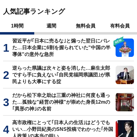
人気記事ランキング
1時間
週間
無料会員
有料会員
習近平が｢日本に売るな｣と煽った翌日にバレ
た…日本企業に6割を握られていた"中国の半
導体"の意外な急所
逆らった県議は次々と姿を消した…麻生太郎
ですら手に負えない｢自民党福岡県議団｣が県
民よりも大事にする掟
だから松下幸之助は三重の神社に何度も通っ
た…孤独な"経営の神様"が崇めた身長12mの
｢異形の神｣の名前
高市政権にとって｢日本人の生活｣はどうでも
いい…小野田紀美のSNS投稿でわかった｢外国
人政策｣の本当の狙い