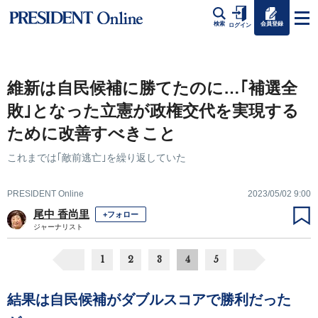
会員登録
検索
ログイン
維新は自民候補に勝てたのに…｢補選全
敗｣となった立憲が政権交代を実現する
ために改善すべきこと
これまでは｢敵前逃亡｣を繰り返していた
PRESIDENT Online
2023/05/02 9:00
尾中 香尚里
+フォロー
ジャーナリスト
1
2
3
4
5
結果は自民候補がダブルスコアで勝利だった