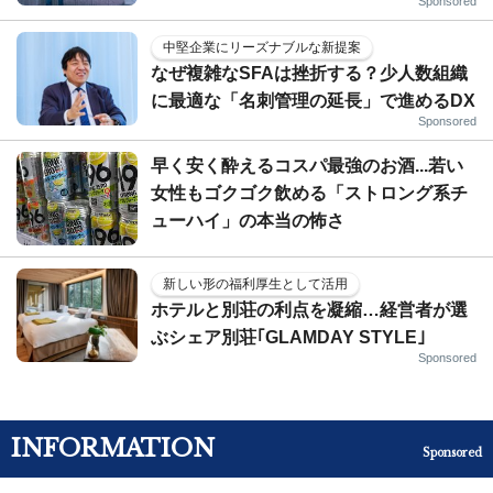
Sponsored
中堅企業にリーズナブルな新提案
なぜ複雑なSFAは挫折する？少人数組織
に最適な「名刺管理の延長」で進めるDX
Sponsored
早く安く酔えるコスパ最強のお酒...若い
女性もゴクゴク飲める「ストロング系チ
ューハイ」の本当の怖さ
新しい形の福利厚生として活用
ホテルと別荘の利点を凝縮…経営者が選
ぶシェア別荘｢GLAMDAY STYLE｣
Sponsored
INFORMATION
Sponsored