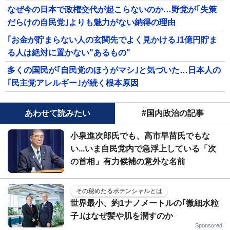
なぜ今の日本で政権交代が起こらないのか…野党が｢失策
だらけの自民党｣よりも魅力がない納得の理由
｢お金が貯まらない人の玄関先でよく見かける｣1億円貯ま
る人は絶対に置かない"あるもの"
多くの国民が｢自民党のほうがマシ｣と気づいた…日本人の
｢民主党アレルギー｣が続く根本原因
あわせて読みたい
#国内政治の記事
小泉進次郎氏でも、高市早苗氏でもな
い...いま自民党内で急浮上している「次
の首相」有力候補の意外な名前
その秘めたるポテンシャルとは
世界最小、約1ナノメートルの｢微細水粒
子｣はなぜ髪や肌を潤すのか
Sponsored