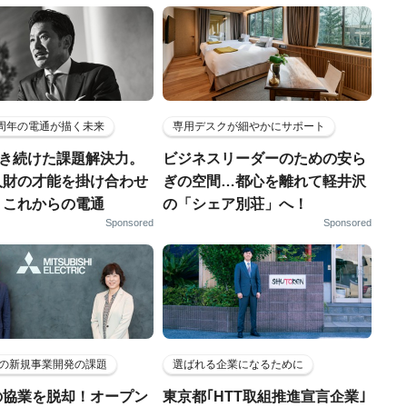
5周年の電通が描く未来
専用デスクが細やかにサポート
磨き続けた課題解決力。
ビジネスリーダーのための安ら
人財の才能を掛け合わせ
ぎの空間…都心を離れて軽井沢
、これからの電通
の「シェア別荘」へ！
Sponsored
Sponsored
の新規事業開発の課題
選ばれる企業になるために
の協業を脱却！オープン
東京都｢HTT取組推進宣言企業｣