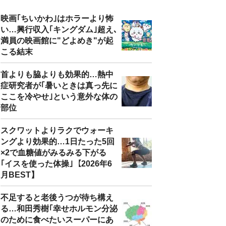
映画｢ちいかわ｣はホラーより怖
い…興行収入｢キングダム｣超え､
満員の映画館に"どよめき"が起
こる結末
首よりも脇よりも効果的…熱中
症研究者が｢暑いときは真っ先に
ここを冷やせ｣という意外な体の
部位
スクワットよりラクでウォーキ
ングより効果的…1日たった5回
×2で血糖値がみるみる下がる
｢イスを使った体操｣【2026年6
月BEST】
不足すると老後うつが待ち構え
る…和田秀樹｢幸せホルモン分泌
のために食べたいスーパーにあ