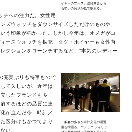
イヤーのブース。混雑具合から
も勢いの良さが見て取れる。
ッチへの注力だ。女性用
メンズウォッチをダウンサイズしただけのものや、
という印象が強かった。しかし今年は、オメガがコ
ディースウォッチを拡充、タグ・ホイヤーも女性向
レクションをローンチするなど、“本気のレディー
の充実ぶりも特筆もので
入して久しいが、近年は
確立したブランドも多
比肩するほどの品質に達
プ化が進んだ今、時計メ
った区分けもかつてより
一般客の多さが時計文化の浸透
度を物語る。パテック フィリッ
れない。