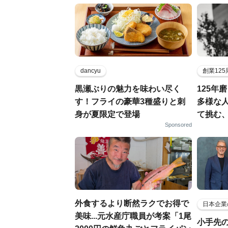
dancyu
創業12
黒瀬ぶりの魅力を味わい尽く
125年
す！フライの豪華3種盛りと刺
多様な
身が夏限定で登場
て挑む
Sponsored
外食するより断然ラクでお得で
日本企業
美味...元水産庁職員が考案「1尾
小手先