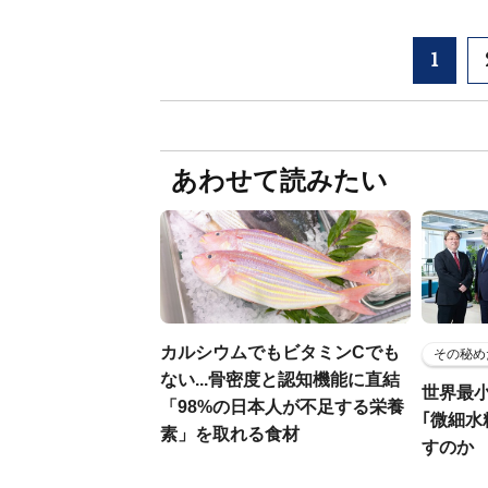
1
あわせて読みたい
カルシウムでもビタミンCでも
その秘め
ない...骨密度と認知機能に直結
世界最
「98%の日本人が不足する栄養
｢微細水
素」を取れる食材
すのか