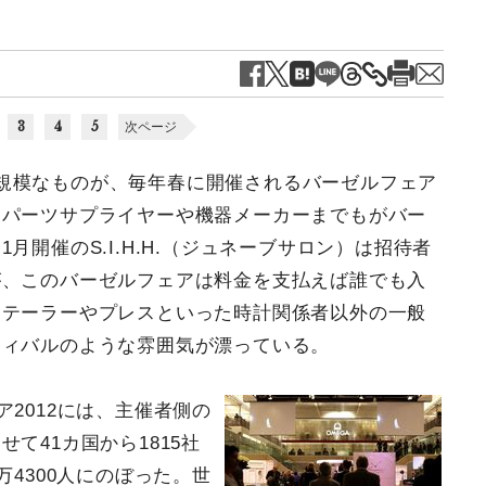
3
4
5
次ページ
規模なものが、毎年春に開催されるバーゼルフェア
、パーツサプライヤーや機器メーカーまでもがバー
月開催のS.I.H.H.（ジュネーブサロン）は招待者
が、このバーゼルフェアは料金を支払えば誰でも入
リテーラーやプレスといった時計関係者以外の一般
ティバルのような雰囲気が漂っている。
ア2012には、主催者側の
て41カ国から1815社
万4300人にのぼった。世