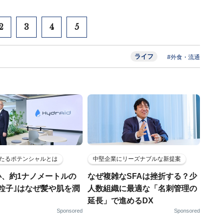
2
3
4
5
ライフ
#外食・流通
たるポテンシャルとは
中堅企業にリーズナブルな新提案
小、約1ナノメートルの
なぜ複雑なSFAは挫折する？少
粒子｣はなぜ髪や肌を潤
人数組織に最適な「名刺管理の
延長」で進めるDX
Sponsored
Sponsored