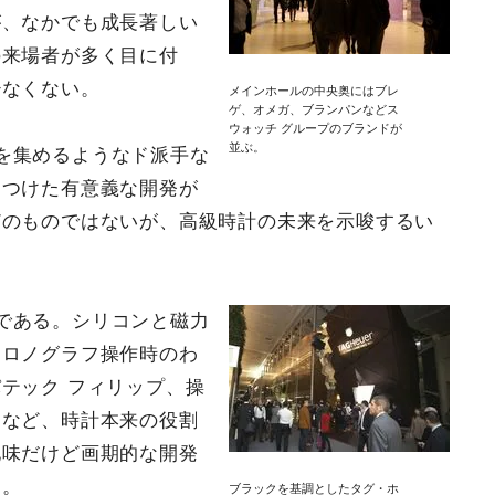
が、なかでも成長著しい
の来場者が多く目に付
少なくない。
メインホールの中央奥にはブレ
ゲ、オメガ、ブランパンなどス
ウォッチ グループのブランドが
並ぶ。
を集めるようなド派手な
をつけた有意義な開発が
どのものではないが、高級時計の未来を示唆するい
である。シリコンと磁力
クロノグラフ操作時のわ
テック フィリップ、操
スなど、時計本来の役割
地味だけど画期的な開発
る。
ブラックを基調としたタグ・ホ