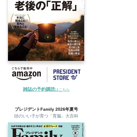
雑誌の予約購読
はこちら
プレジデントFamily 2026年夏号
頭のいい子が育つ「育脳」大百科