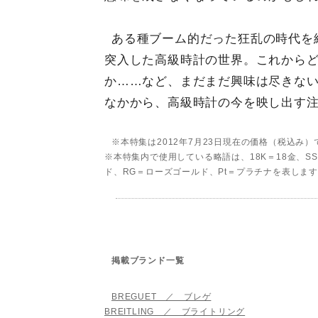
ある種ブーム的だった狂乱の時代を
突入した高級時計の世界。これから
か……など、まだまだ興味は尽きな
なかから、高級時計の今を映し出す注
※本特集は2012年7月23日現在の価格（税込み
※本特集内で使用している略語は、18K＝18金、
ド、RG＝ローズゴールド、Pt＝プラチナを表しま
掲載ブランド一覧
BREGUET ／ ブレゲ
BREITLING ／ ブライトリング