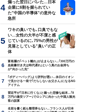
煽った翌日にバレた…日本
企業に6割を握られてい
た"中国の半導体"の意外な
急所
ワキの臭いでも､口臭でもな
い…女性の大半が不潔と感
じているのに､75%の男性が
見落としている"臭い"の正
体
富裕層の｢ペット離れ｣が止まらない…｢300万円の
血統書付き犬は時代遅れ｣という真のお金持ち
が"向かった先"
｢ボディーバッグ｣より評判が悪い…休日のイオン
で見かける一発で｢だらしないお父さん｣になるNG
アイテム
習近平が｢日本に行くな｣と煽った悲惨な結末…｢8
万円の激安ツアー｣でロシアに向かった中国人観光
客の誤算
名前を書く紙も整理券もない…フランス人が日本