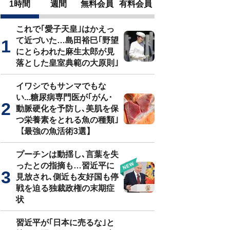
1時間
週間
無料会員
有料会員
これで｢愛子天皇｣はかえっ
て近づいた…島田裕巳｢野望
にとらわれた麻生太郎が見
落とした皇室典範の大原則｣
イワシでもサンマでもな
い...糖尿病専門医が｢がん･
動脈硬化を予防し､美肌を保
つ栄養素をとれる魚の種類｣
【最強の魚活術3選】
プーチンは動揺し､言葉を失
ったとの指摘も…習近平に
見放され､側近も友好国も停
戦を迫る独裁政権の末期症
状
習近平が｢日本に売るな｣と