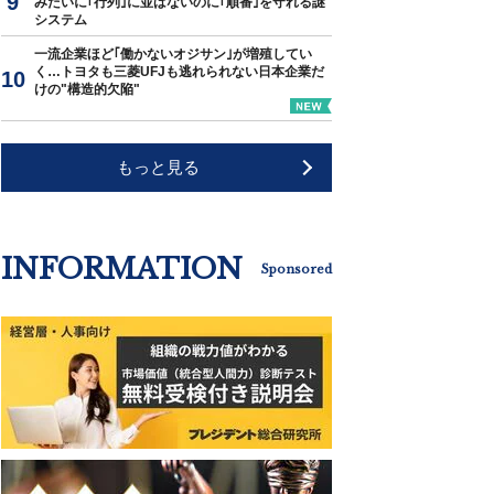
みたいに｢行列｣に並ばないのに｢順番｣を守れる謎
システム
一流企業ほど｢働かないオジサン｣が増殖してい
く…トヨタも三菱UFJも逃れられない日本企業だ
けの"構造的欠陥"
もっと見る
INFORMATION
Sponsored