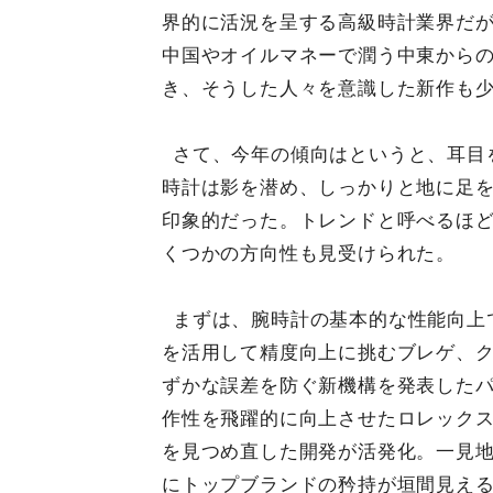
界的に活況を呈する高級時計業界だ
中国やオイルマネーで潤う中東から
き、そうした人々を意識した新作も
さて、今年の傾向はというと、耳目
時計は影を潜め、しっかりと地に足
印象的だった。トレンドと呼べるほ
くつかの方向性も見受けられた。
まずは、腕時計の基本的な性能向上
を活用して精度向上に挑むブレゲ、
ずかな誤差を防ぐ新機構を発表したパ
作性を飛躍的に向上させたロレック
を見つめ直した開発が活発化。一見
にトップブランドの矜持が垣間見え