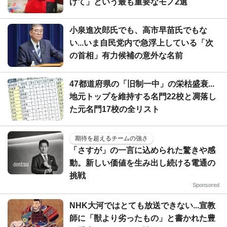
げて」という最も重要なモノ2選
小泉進次郎氏でも、高市早苗氏でもな
い...いま自民党内で急浮上している「次
の首相」有力候補の意外な名前
47都道府県の「旧制一中」の栄枯盛衰...
地元トップを維持する名門22校と凋落し
た元名門17校の全リスト
期待を超えるチームの強さ
「さすが」の一言に込められた驚きや感
動。新しい価値を生み出し続ける電通の
挑戦
Sponsored
NHK大河ではとても放送できない...宣教
師に「獣より劣ったもの」と書かれた豊