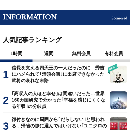
INFORMATION
Sponsored
人気記事ランキング
1時間
週間
無料会員
有料会員
信長を支える四天王の一人だったのに…秀吉
にハメられて｢清須会議｣に出席できなかった
武将の哀れな末路
｢高収入の人ほど幸せ｣は間違いだった…世界
160カ国研究で分かった｢幸福を感じにくくな
る年収｣の分岐点
襟付きなのに周囲から｢だらしない｣と思われ
る…帰省の際に選んではいけない｢ユニクロの