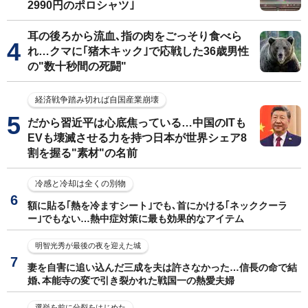
2990円のポロシャツ｣
耳の後ろから流血､指の肉をごっそり食べら
れ…クマに｢猪木キック｣で応戦した36歳男性
の"数十秒間の死闘"
経済戦争踏み切れば自国産業崩壊
だから習近平は心底焦っている…中国のITも
EVも壊滅させる力を持つ日本が世界シェア8
割を握る"素材"の名前
冷感と冷却は全くの別物
額に貼る｢熱を冷ますシート｣でも､首にかける｢ネッククーラ
ー｣でもない…熱中症対策に最も効果的なアイテム
明智光秀が最後の夜を迎えた城
妻を自害に追い込んだ三成を夫は許さなかった…信長の命で結
婚､本能寺の変で引き裂かれた戦国一の熱愛夫婦
選挙を前に分裂をはじめた