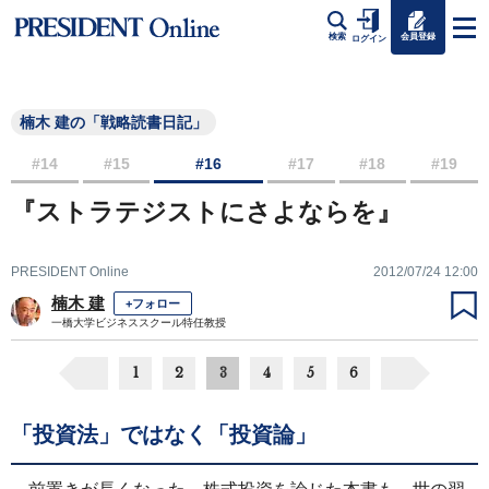
会員登録
検索
ログイン
楠木 建の「戦略読書日記」
#14
#15
#16
#17
#18
#19
『ストラテジストにさよならを』
PRESIDENT Online
2012/07/24 12:00
楠木 建
+フォロー
一橋大学ビジネススクール特任教授
1
2
3
4
5
6
「投資法」ではなく「投資論」