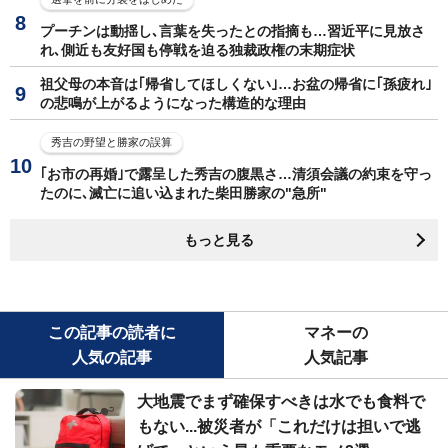
プーチンは動揺し､言葉を失ったとの指摘も…習近平に見放さ
れ､側近も友好国も停戦を迫る独裁政権の末期症状
祖父母の本音は｢帰省してほしくない｣…お盆の帰省に｢孫疲れ｣
の悲鳴が上がるようになった構造的な理由
秀吉の野望と勝家の誤算
｢お市の再婚｣で露呈した秀吉の腹黒さ…清須会議の約束を守っ
たのに､滅亡に追い込まれた柴田勝家の"急所"
もっと見る
この記事の読者に
マネーの
人気の記事
人気記事
大地震でまず確保すべきは水でも食料で
もない...被災者が「これだけは担いで逃