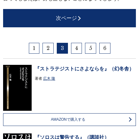
次ページ
1
2
3
4
5
6
『ストラテジストにさよならを』（幻冬舎）
著者
広木 隆
AMAZONで購入する
『ソロスは警告する』（講談社）