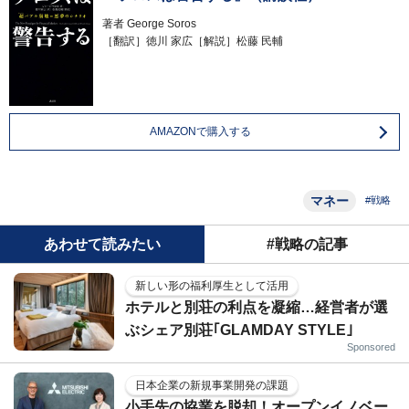
著者
George Soros
［翻訳］徳川 家広［解説］松藤 民輔
AMAZONで購入する
マネー
#戦略
あわせて読みたい
#戦略の記事
新しい形の福利厚生として活用
ホテルと別荘の利点を凝縮…経営者が選
ぶシェア別荘｢GLAMDAY STYLE｣
Sponsored
日本企業の新規事業開発の課題
小手先の協業を脱却！オープンイノベー