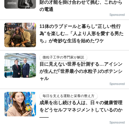
財の才能を掛け合わせて挑む、これから
の電通
Sponsored
11体のラブドールと暮らし"正しい性行
為"を楽しむ...「人より人形を愛する男た
ち」が奇妙な生活を始めたワケ
微粒子工学の専門家が解説
目に見えない世界を計測する…アイシン
が生んだ｢世界最小の水粒子｣のポテンシ
ャル
Sponsored
毎日を支える運動と栄養の整え方
成果を出し続ける人は、日々の健康管理
をどうセルフマネジメントしているのか
——
Sponsored