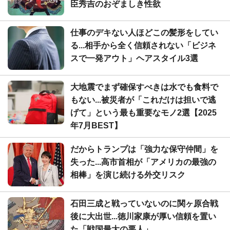
臣秀吉のおぞましき性欲
仕事のデキない人ほどこの髪形をしてい
る...相手から全く信頼されない「ビジネ
スで一発アウト」ヘアスタイル3選
大地震でまず確保すべきは水でも食料で
もない...被災者が「これだけは担いで逃
げて」という最も重要なモノ2選【2025
年7月BEST】
だからトランプは「強力な保守仲間」を
失った...高市首相が「アメリカの最強の
相棒」を演じ続ける外交リスク
石田三成と戦っていないのに関ヶ原合戦
後に大出世...徳川家康が厚い信頼を置い
た「戦国最大の悪人」