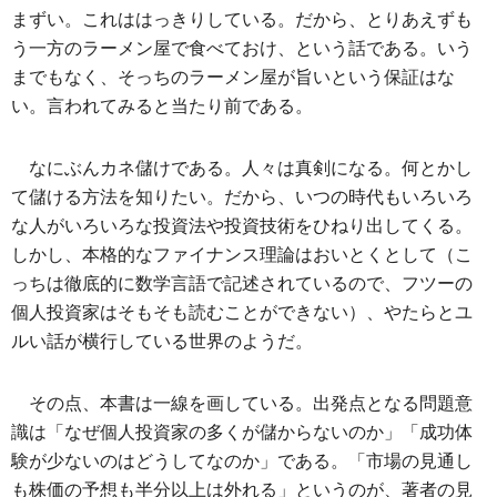
まずい。これははっきりしている。だから、とりあえずも
う一方のラーメン屋で食べておけ、という話である。いう
までもなく、そっちのラーメン屋が旨いという保証はな
い。言われてみると当たり前である。
なにぶんカネ儲けである。人々は真剣になる。何とかし
て儲ける方法を知りたい。だから、いつの時代もいろいろ
な人がいろいろな投資法や投資技術をひねり出してくる。
しかし、本格的なファイナンス理論はおいとくとして（こ
っちは徹底的に数学言語で記述されているので、フツーの
個人投資家はそもそも読むことができない）、やたらとユ
ルい話が横行している世界のようだ。
その点、本書は一線を画している。出発点となる問題意
識は「なぜ個人投資家の多くが儲からないのか」「成功体
験が少ないのはどうしてなのか」である。「市場の見通し
も株価の予想も半分以上は外れる」というのが、著者の見