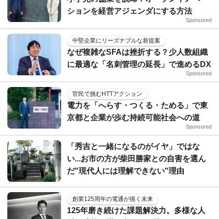
ションを経営アジェンダにする方法
Sponsored
中堅企業にリーズナブルな新提案
なぜ複雑なSFAは挫折する？少人数組織
に最適な「名刺管理の延長」で進めるDX
Sponsored
官民で挑むHTTアクション
電力を「へらす・つくる・ためる」で東
京都と企業が歩む持続可能社会への道
Sponsored
「秀吉と一緒になるのがイヤ」ではな
い...お市の方が柴田勝家との自害を選ん
だ"現代人には理解できない"理由
創業125周年の電通が描く未来
125年磨き続けた課題解決力。多様な人