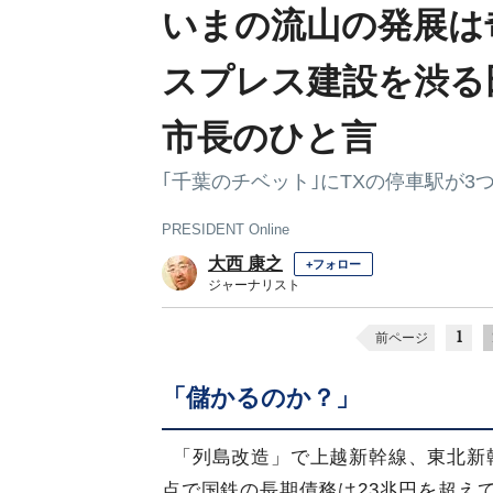
いまの流山の発展は
スプレス建設を渋る
市長のひと言
｢千葉のチベット｣にTXの停車駅が3
PRESIDENT Online
大西 康之
+フォロー
ジャーナリスト
1
前ページ
「儲かるのか？」
「列島改造」で上越新幹線、東北新幹
点で国鉄の長期債務は23兆円を超えて