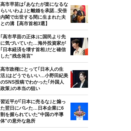
高市早苗は｢あなたが楽になるな
らいいわよ｣と離婚を承諾...安倍
内閣で出世する間に生まれた夫
との溝【高市首相3選】
｢高市早苗の正体｣に国民より先
に気づいていた…海外投資家が
｢日本経済を壊す首相｣だと確信
した"残念発言"
高市政権にとって｢日本人の生
活｣はどうでもいい…小野田紀美
のSNS投稿でわかった｢外国人
政策｣の本当の狙い
習近平が｢日本に売るな｣と煽っ
た翌日にバレた…日本企業に6
割を握られていた"中国の半導
体"の意外な急所