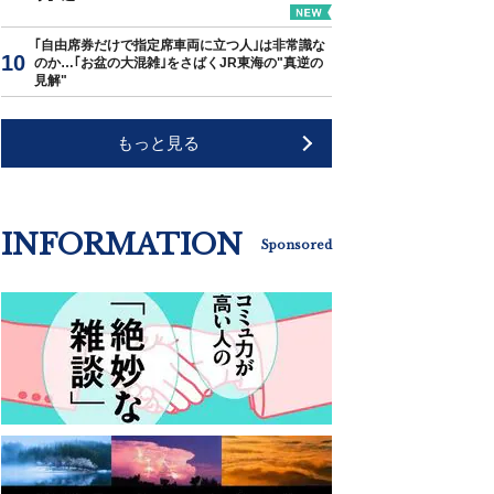
｢自由席券だけで指定席車両に立つ人｣は非常識な
のか…｢お盆の大混雑｣をさばくJR東海の"真逆の
見解"
もっと見る
INFORMATION
Sponsored