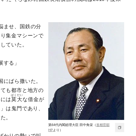
悩ませ、国鉄の分
あり集金マシーンで
対していた。
展する」
国にばら撒いた。
きても都市と地方の
ばくだい
後には
莫大
な借金が
道」は鬼門であり、
った。
第64代内閣総理大臣 田中角栄（
首相官邸
HP
より）
ばかりの勢いで叫