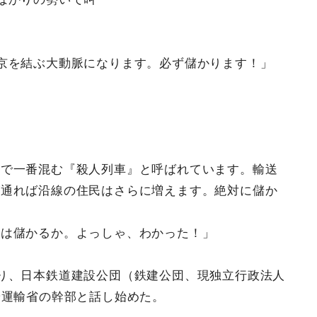
京を結ぶ大動脈になります。必ず儲かります！」
本で一番混む『殺人列車』と呼ばれています。輸送
が通れば沿線の住民はさらに増えます。絶対に儲か
線は儲かるか。よっしゃ、わかった！」
り、日本鉄道建設公団（鉄建公団、現独立行政法人
や運輸省の幹部と話し始めた。