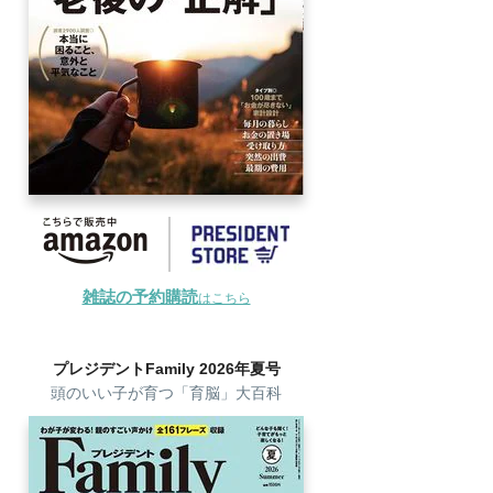
雑誌の予約購読
はこちら
プレジデントFamily 2026年夏号
頭のいい子が育つ「育脳」大百科