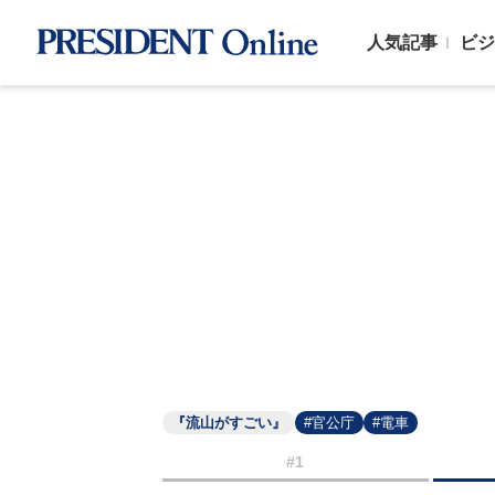
人気記事
ビジ
『流山がすごい』
#官公庁
#電車
#1