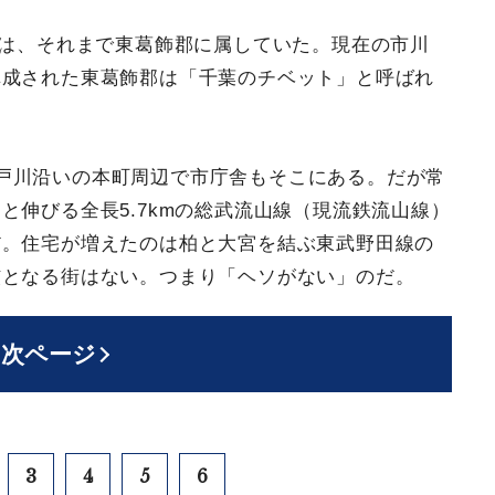
市は、それまで東葛飾郡に属していた。現在の市川
構成された東葛飾郡は「千葉のチベット」と呼ばれ
戸川沿いの本町周辺で市庁舎もそこにある。だが常
と伸びる全長5.7kmの総武流山線（現流鉄流山線）
だ。住宅が増えたのは柏と大宮を結ぶ東武野田線の
核となる街はない。つまり「ヘソがない」のだ。
次ページ
3
4
5
6