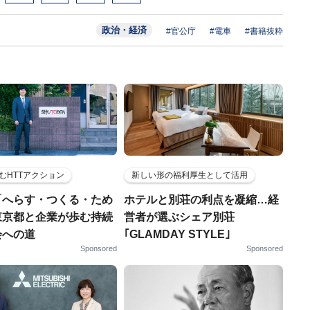
政治・経済
#官公庁
#電車
#書籍抜粋
むHTTアクション
新しい形の福利厚生として活用
「へらす・つくる・ため
ホテルと別荘の利点を凝縮…経
東京都と企業が歩む持続
営者が選ぶシェア別荘
会への道
｢GLAMDAY STYLE｣
Sponsored
Sponsored