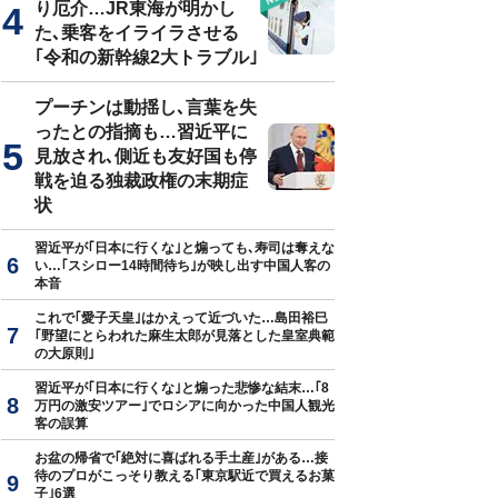
り厄介…JR東海が明かし
た､乗客をイライラさせる
｢令和の新幹線2大トラブル｣
プーチンは動揺し､言葉を失
ったとの指摘も…習近平に
見放され､側近も友好国も停
戦を迫る独裁政権の末期症
状
習近平が｢日本に行くな｣と煽っても､寿司は奪えな
い…｢スシロー14時間待ち｣が映し出す中国人客の
本音
これで｢愛子天皇｣はかえって近づいた…島田裕巳
｢野望にとらわれた麻生太郎が見落とした皇室典範
の大原則｣
習近平が｢日本に行くな｣と煽った悲惨な結末…｢8
万円の激安ツアー｣でロシアに向かった中国人観光
客の誤算
お盆の帰省で｢絶対に喜ばれる手土産｣がある…接
待のプロがこっそり教える｢東京駅近で買えるお菓
子｣6選