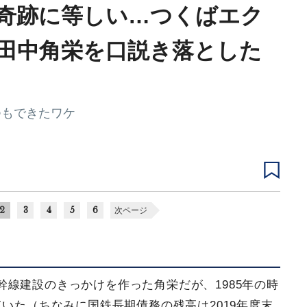
奇跡に等しい…つくばエク
田中角栄を口説き落とした
つもできたワケ
2
3
4
5
6
次ページ
線建設のきっかけを作った角栄だが、1985年の時
いた（ちなみに国鉄長期債務の残高は2019年度末