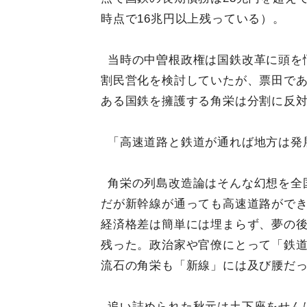
時点で16兆円以上残っている）。
当時の中曽根政権は国鉄改革に頭を
割民営化を検討していたが、票田で
ある国鉄を擁護する角栄は分割に反
「高速道路と鉄道が通れば地方は発
角栄の列島改造論はそんな幻想を全
だが新幹線が通っても高速道路がで
経済格差は簡単には埋まらず、夢の
残った。政治家や官僚にとって「鉄
流石の角栄も「新線」には及び腰だ
追い詰められた秋元は土下座をせん