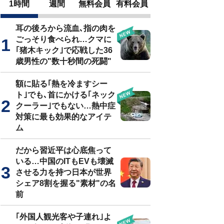
1時間
週間
無料会員
有料会員
耳の後ろから流血､指の肉を
ごっそり食べられ…クマに
｢猪木キック｣で応戦した36
歳男性の"数十秒間の死闘"
額に貼る｢熱を冷ますシー
ト｣でも､首にかける｢ネック
クーラー｣でもない…熱中症
対策に最も効果的なアイテ
ム
だから習近平は心底焦って
いる…中国のITもEVも壊滅
させる力を持つ日本が世界
シェア8割を握る"素材"の名
前
｢外国人観光客や子連れ｣よ