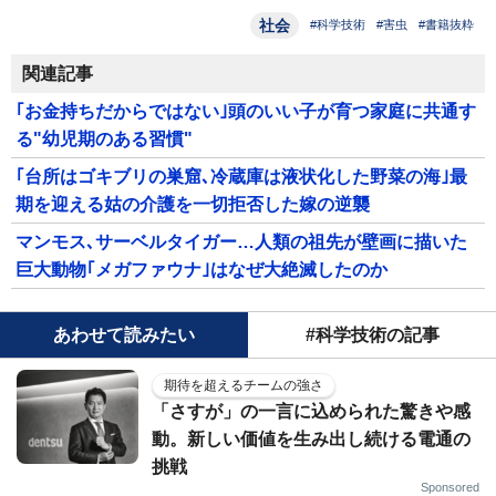
社会
#科学技術
#害虫
#書籍抜粋
関連記事
｢お金持ちだからではない｣頭のいい子が育つ家庭に共通す
る"幼児期のある習慣"
｢台所はゴキブリの巣窟､冷蔵庫は液状化した野菜の海｣最
期を迎える姑の介護を一切拒否した嫁の逆襲
マンモス､サーベルタイガー…人類の祖先が壁画に描いた
巨大動物｢メガファウナ｣はなぜ大絶滅したのか
あわせて読みたい
#科学技術の記事
期待を超えるチームの強さ
「さすが」の一言に込められた驚きや感
動。新しい価値を生み出し続ける電通の
挑戦
Sponsored