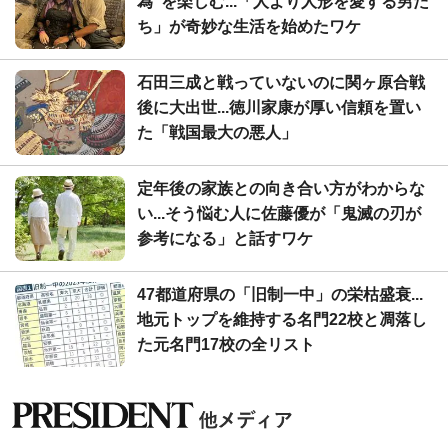
為"を楽しむ...「人より人形を愛する男た
ち」が奇妙な生活を始めたワケ
石田三成と戦っていないのに関ヶ原合戦
後に大出世...徳川家康が厚い信頼を置い
た「戦国最大の悪人」
定年後の家族との向き合い方がわからな
い...そう悩む人に佐藤優が「鬼滅の刃が
参考になる」と話すワケ
47都道府県の「旧制一中」の栄枯盛衰...
地元トップを維持する名門22校と凋落し
た元名門17校の全リスト