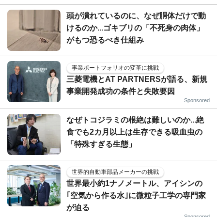
頭が潰れているのに、なぜ胴体だけで動
けるのか...ゴキブリの「不死身の肉体」
がもつ恐るべき仕組み
事業ポートフォリオの変革に挑戦
三菱電機とAT PARTNERSが語る、新規
事業開発成功の条件と失敗要因
Sponsored
なぜトコジラミの根絶は難しいのか...絶
食でも2カ月以上は生存できる吸血虫の
「特殊すぎる生態」
世界的自動車部品メーカーの挑戦
世界最小約1ナノメートル、アイシンの
｢空気から作る水｣に微粒子工学の専門家
が迫る
Sponsored