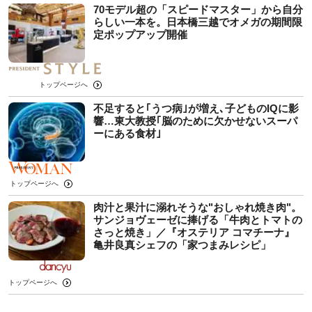
70モデル超の「スピードマスター」から自分
らしい一本を。日本橋三越でオメガの期間限
定ポップアップ開催
トップページへ
不足すると｢うつ病｣が増え､子どものIQに影
響…東大教授｢脳のために欠かせないスーパ
ーにある食材｣
トップページへ
肉汁と果汁に溺れそうな"おしゃれ焼き肉"。
サンジョヴェーゼに捧げる「牛肉とトマトの
さっと焼き」／『オステリア コマチーナ』
亀井良真シェフの「家つまみレシピ」
トップページへ