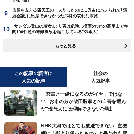
き物3選】
信長を支える四天王の一人だったのに…秀吉にハメられて｢清
須会議｣に出席できなかった武将の哀れな末路
｢サンダル登山の若者｣より実は危険…標高599ｍの高尾山で年
間100件超の遭難事故を起こしている"張本人"
もっと見る
この記事の読者に
社会の
人気の記事
人気記事
「秀吉と一緒になるのがイヤ」ではな
い...お市の方が柴田勝家との自害を選ん
だ"現代人には理解できない"理由
NHK大河ではとても放送できない...宣教
師に「獣より劣ったもの」と書かれた豊