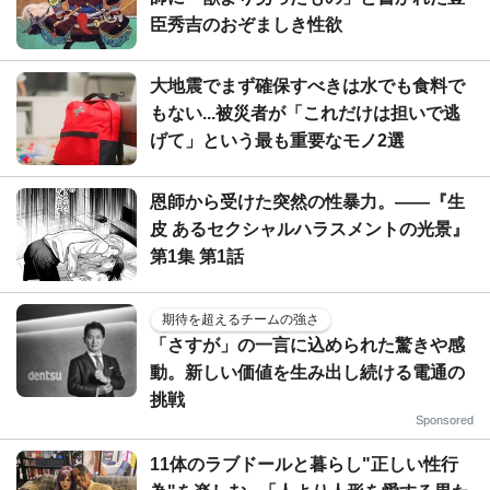
臣秀吉のおぞましき性欲
大地震でまず確保すべきは水でも食料で
もない...被災者が「これだけは担いで逃
げて」という最も重要なモノ2選
恩師から受けた突然の性暴力。――『生
皮 あるセクシャルハラスメントの光景』
第1集 第1話
期待を超えるチームの強さ
「さすが」の一言に込められた驚きや感
動。新しい価値を生み出し続ける電通の
挑戦
Sponsored
11体のラブドールと暮らし"正しい性行