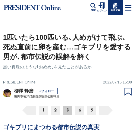
会員登録
検索
ログイン
1匹いたら100匹いる､人めがけて飛ぶ､
死ぬ直前に卵を産む…ゴキブリを愛する
男が､都市伝説の誤解を解く
黒い真珠のような｢おめめ｣を見たことがあるか
PRESIDENT Online
2022/07/15 15:00
柳澤 静磨
+フォロー
磐田市竜洋昆虫自然観察公園職員
1
2
3
4
5
ゴキブリにまつわる都市伝説の真実