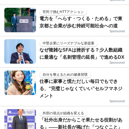
官民で挑むHTTアクション
電力を「へらす・つくる・ためる」で東
京都と企業が歩む持続可能社会への道
Sponsored
中堅企業にリーズナブルな新提案
なぜ複雑なSFAは挫折する？少人数組織
に最適な「名刺管理の延長」で進めるDX
Sponsored
自分を整えるための健康習慣
仕事に家事と慌ただしい毎日でもでき
る、“完璧じゃなくていい”セルフマネジ
メント
Sponsored
外部の視点が組織を変える
「社外出身だからこそ果たせる役割があ
る」――新社長が掲げた「つなぐこと」