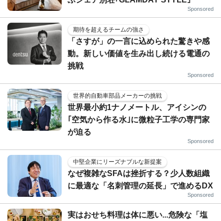
Sponsored
期待を超えるチームの強さ
「さすが」の一言に込められた驚きや感
動。新しい価値を生み出し続ける電通の
挑戦
Sponsored
世界的自動車部品メーカーの挑戦
世界最小約1ナノメートル、アイシンの
｢空気から作る水｣に微粒子工学の専門家
が迫る
Sponsored
中堅企業にリーズナブルな新提案
なぜ複雑なSFAは挫折する？少人数組織
に最適な「名刺管理の延長」で進めるDX
Sponsored
実はおせち料理は体に悪い...危険な「塩