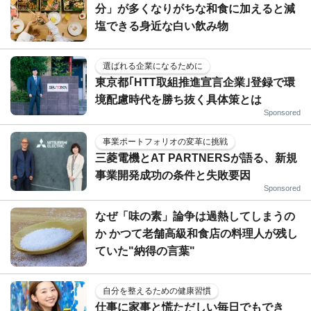
分」が多くなりがちな和食に加えると減
塩できる身近な白い飲み物
選ばれる企業になるために
東京都｢HTT取組推進宣言企業｣登録で環
境配慮時代を勝ち抜く具体策とは
Sponsored
事業ポートフォリオの変革に挑戦
三菱電機とAT PARTNERSが語る、新規
事業開発成功の条件と失敗要因
Sponsored
なぜ「味の素」論争は過熱してしまうの
か かつて老舗高級和食店の料理人が残し
ていた"納得の言葉"
自分を整えるための健康習慣
仕事に家事と慌ただしい毎日でもでき