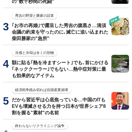
の"数十秒間の死闘"
秀吉の野望と勝家の誤算
｢お市の再婚｣で露呈した秀吉の腹黒さ…清須
会議の約束を守ったのに､滅亡に追い込まれた
柴田勝家の"急所"
冷感と冷却は全くの別物
額に貼る｢熱を冷ますシート｣でも､首にかける
｢ネッククーラー｣でもない…熱中症対策に最
も効果的なアイテム
経済戦争踏み切れば自国産業崩壊
だから習近平は心底焦っている…中国のITも
EVも壊滅させる力を持つ日本が世界シェア8
割を握る"素材"の名前
終わらないリクライニング論争