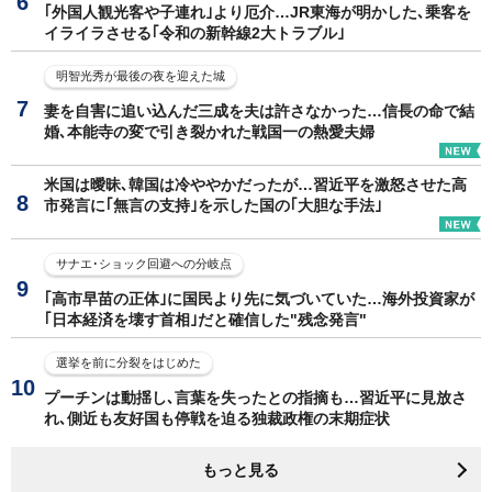
｢外国人観光客や子連れ｣より厄介…JR東海が明かした､乗客を
イライラさせる｢令和の新幹線2大トラブル｣
明智光秀が最後の夜を迎えた城
妻を自害に追い込んだ三成を夫は許さなかった…信長の命で結
婚､本能寺の変で引き裂かれた戦国一の熱愛夫婦
米国は曖昧､韓国は冷ややかだったが…習近平を激怒させた高
市発言に｢無言の支持｣を示した国の｢大胆な手法｣
サナエ･ショック回避への分岐点
｢高市早苗の正体｣に国民より先に気づいていた…海外投資家が
｢日本経済を壊す首相｣だと確信した"残念発言"
選挙を前に分裂をはじめた
プーチンは動揺し､言葉を失ったとの指摘も…習近平に見放さ
れ､側近も友好国も停戦を迫る独裁政権の末期症状
もっと見る