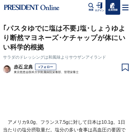
会員登録
検索
ログイン
｢パスタゆでに塩は不要｣塩･しょうゆよ
り断然マヨネーズ･ケチャップが体にい
い科学的根拠
サラダのドレッシングは和風味よりサウザンアイランド
赤石 定典
+フォロー
東京慈恵会医科大学附属病院栄養部、管理栄養士
アメリカ9.0g、フランス7.5gに対して日本は10.1g。1日
当たりの塩分摂取量だ。塩分の多い食事は高血圧の要因で