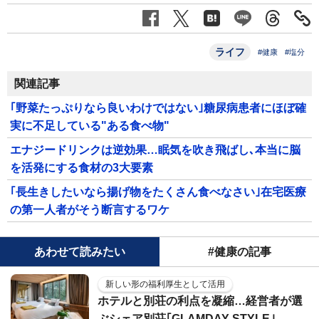
ライフ
#健康
#塩分
関連記事
｢野菜たっぷりなら良いわけではない｣糖尿病患者にほぼ確
実に不足している"ある食べ物"
エナジードリンクは逆効果…眠気を吹き飛ばし､本当に脳
を活発にする食材の3大要素
｢長生きしたいなら揚げ物をたくさん食べなさい｣在宅医療
の第一人者がそう断言するワケ
あわせて読みたい
#健康の記事
新しい形の福利厚生として活用
ホテルと別荘の利点を凝縮…経営者が選
ぶシェア別荘｢GLAMDAY STYLE｣