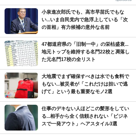
小泉進次郎氏でも、高市早苗氏でもな
い...いま自民党内で急浮上している「次
の首相」有力候補の意外な名前
47都道府県の「旧制一中」の栄枯盛衰...
地元トップを維持する名門22校と凋落し
た元名門17校の全リスト
大地震でまず確保すべきは水でも食料で
もない...被災者が「これだけは担いで逃
げて」という最も重要なモノ2選
仕事のデキない人ほどこの髪形をしてい
る...相手から全く信頼されない「ビジネ
スで一発アウト」ヘアスタイル3選