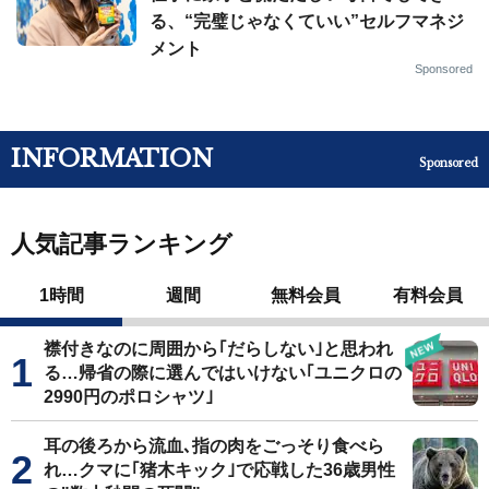
る、“完璧じゃなくていい”セルフマネジ
メント
Sponsored
INFORMATION
Sponsored
人気記事ランキング
1時間
週間
無料会員
有料会員
襟付きなのに周囲から｢だらしない｣と思われ
る…帰省の際に選んではいけない｢ユニクロの
2990円のポロシャツ｣
耳の後ろから流血､指の肉をごっそり食べら
れ…クマに｢猪木キック｣で応戦した36歳男性