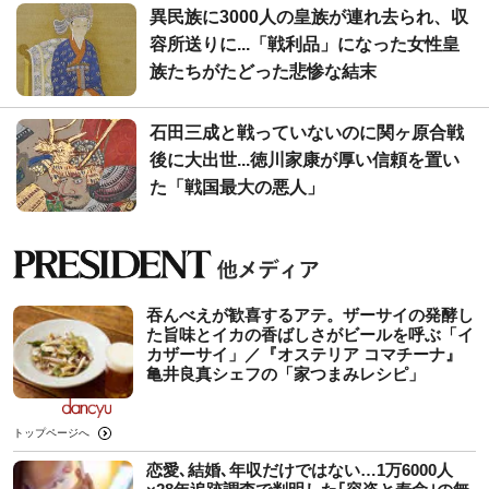
異民族に3000人の皇族が連れ去られ、収
容所送りに...「戦利品」になった女性皇
族たちがたどった悲惨な結末
石田三成と戦っていないのに関ヶ原合戦
後に大出世...徳川家康が厚い信頼を置い
た「戦国最大の悪人」
吞んべえが歓喜するアテ。ザーサイの発酵し
た旨味とイカの香ばしさがビールを呼ぶ「イ
カザーサイ」／『オステリア コマチーナ』
⻲井良真シェフの「家つまみレシピ」
トップページへ
恋愛､結婚､年収だけではない…1万6000人