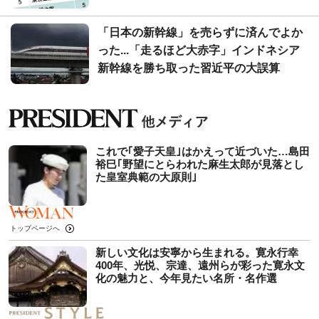
「日本の新幹線」を売らずに済んでよか
った...「走るほど大赤字」インドネシア
新幹線を勝ち取った習近平の大誤算
これで｢愛子天皇｣はかえって近づいた…島田
裕巳｢野望にとらわれた麻生太郎が見落とし
た皇室典範の大原則｣
トップページへ
新しい文化は安寧から生まれる。寛永行幸
400年、光悦、宗達、遠州らが彩った寛永文
化の魅力と、今年見たい名所・名作選