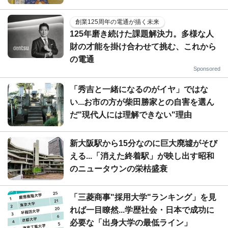
創業125周年の電通が描く未来
125年磨き続けた課題解決力。多様な人
財の才能を掛け合わせて挑む、これから
の電通
Sponsored
「秀吉と一緒になるのがイヤ」ではな
い...お市の方が柴田勝家との自害を選ん
だ"現代人には理解できない"理由
新大阪駅から15分なのに巨大廃墟がそび
える...「消えた終着駅」が映し出す昭和
のニュータウンの栄枯盛衰
「三菱商事"採用大学"ランキング」を見
れば一目瞭然...学歴社会・日本で成功に
必要な「出身大学の最低ライン」