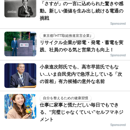
「さすが」の一言に込められた驚きや感
動。新しい価値を生み出し続ける電通の
挑戦
Sponsored
東京都｢HTT取組推進宣言企業｣
リサイクル企業が節電・発電・蓄電を実
践、社員のやる気と営業力も向上！
Sponsored
小泉進次郎氏でも、高市早苗氏でもな
い...いま自民党内で急浮上している「次
の首相」有力候補の意外な名前
自分を整えるための健康習慣
仕事に家事と慌ただしい毎日でもでき
る、“完璧じゃなくていい”セルフマネジ
メント
Sponsored