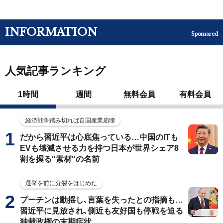
INFORMATION
Sponsored
人気記事ランキング
1時間
週間
無料会員
有料会員
経済戦争踏み切れば自国産業崩壊
だから習近平は心底焦っている…中国のITも
EVも壊滅させる力を持つ日本が世界シェア8
割を握る"素材"の名前
選挙を前に分裂をはじめた
プーチンは動揺し､言葉を失ったとの指摘も…
習近平に見放され､側近も友好国も停戦を迫る
独裁政権の末期症状