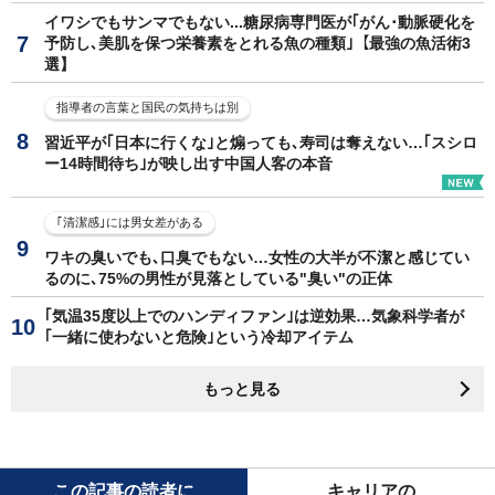
イワシでもサンマでもない...糖尿病専門医が｢がん･動脈硬化を
予防し､美肌を保つ栄養素をとれる魚の種類｣【最強の魚活術3
選】
指導者の言葉と国民の気持ちは別
習近平が｢日本に行くな｣と煽っても､寿司は奪えない…｢スシロ
ー14時間待ち｣が映し出す中国人客の本音
｢清潔感｣には男女差がある
ワキの臭いでも､口臭でもない…女性の大半が不潔と感じてい
るのに､75%の男性が見落としている"臭い"の正体
｢気温35度以上でのハンディファン｣は逆効果…気象科学者が
｢一緒に使わないと危険｣という冷却アイテム
もっと見る
この記事の読者に
キャリアの