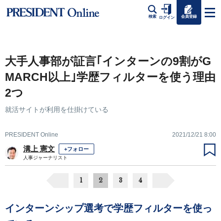
会員登録
検索
ログイン
大手人事部が証言｢インターンの9割がG
MARCH以上｣学歴フィルターを使う理由
2つ
就活サイトが利用を仕掛けている
PRESIDENT Online
2021/12/21 8:00
溝上 憲文
+フォロー
人事ジャーナリスト
1
2
3
4
インターンシップ選考で学歴フィルターを使っ