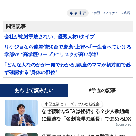
キャリア
#学歴
#マイナビ
#就活
関連記事
会社が絶対手放さない、優秀人材6タイプ
リケジョなら偏差値50台で慶應･上智へ｢一生食べていける
学部vs."高学歴ワープア"リスクが高い学部｣
｢どんな人なのかが一発でわかる｣銀座のママが初対面で必
ず確認する"身体の部位"
あわせて読みたい
#学歴の記事
中堅企業にリーズナブルな新提案
なぜ複雑なSFAは挫折する？少人数組織
に最適な「名刺管理の延長」で進めるDX
Sponsored