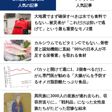
人気の記事
人気記事
大地震でまず確保すべきは水でも食料で
もない...被災者が「これだけは担いで逃
げて」という最も重要なモノ2選
カルシウムでもビタミンCでもない...骨密
度と認知機能に直結「98%の日本人が不
足する栄養素」を取れる食材
パカッと開けて週に1、2個食べるだけ...
がん専門医が勧める「大腸がんを予防す
るオメガ脂肪酸たっぷり食品」
異民族に3000人の皇族が連れ去られ、収
容所送りに...「戦利品」になった女性皇
族たちがたどった悲惨な結末