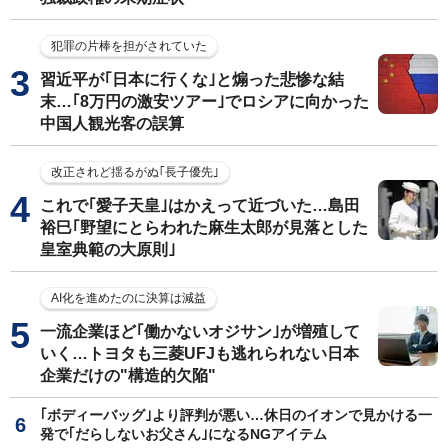
犯罪の片棒を担がされていた
習近平が｢日本に行くな｣と煽った悲惨な結
末…｢8万円の激安ツアー｣でロシアに向かった
中国人観光客の誤算
改正されど揺るがぬ｢長子優先｣
これで｢愛子天皇｣はかえって近づいた…島田
裕巳｢野望にとらわれた麻生太郎が見落とした
皇室典範の大原則｣
AI化を進めたのに決算は減益
一流企業ほど｢働かないオジサン｣が増殖して
いく…トヨタも三菱UFJも逃れられない日本
企業だけの"構造的欠陥"
｢ボディーバッグ｣より評判が悪い…休日のイオンで見かける一
発で｢だらしないお父さん｣になるNGアイテム