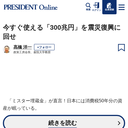
会員登録
検索
ログイン
今すぐ使える「300兆円」を震災復興に
回せ
髙橋 洋一
+フォロー
政策工房会長、嘉悦大学教授
「ミスター埋蔵金」が直言！日本には消費税50年分の資
産が眠っている。
続きを読む