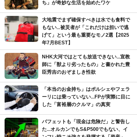
ち」が奇妙な生活を始めたワケ
大地震でまず確保すべきは水でも食料で
もない...被災者が「これだけは担いで逃
げて」という最も重要なモノ2選【2025
年7月BEST】
NHK大河ではとても放送できない...宣教
師に「獣より劣ったもの」と書かれた豊
臣秀吉のおぞましき性欲
「本当のお金持ち」はポルシェやフェラ
ーリには乗っていない...FPが実際に目に
した「富裕層のクルマ」の真実
バフェットも「現金は危険だ」と警告し
た...オルカンでもS&P500でもない、イ
ンフレ時こそ強さを発揮する「資産」