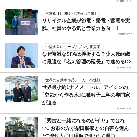
Sponsored
東京都｢HTT取組推進宣言企業｣
リサイクル企業が節電・発電・蓄電を実
践、社員のやる気と営業力も向上！
Sponsored
中堅企業にリーズナブルな新提案
なぜ複雑なSFAは挫折する？少人数組織
に最適な「名刺管理の延長」で進めるDX
Sponsored
世界的自動車部品メーカーの挑戦
世界最小約1ナノメートル、アイシンの
｢空気から作る水｣に微粒子工学の専門家
が迫る
Sponsored
「秀吉と一緒になるのがイヤ」ではな
い...お市の方が柴田勝家との自害を選ん
だ"現代人には理解できない"理由