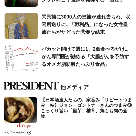
異民族に3000人の皇族が連れ去られ、収
容所送りに...「戦利品」になった女性皇
族たちがたどった悲惨な結末
パカッと開けて週に1、2個食べるだけ...
がん専門医が勧める「大腸がんを予防す
るオメガ脂肪酸たっぷり食品」
【日本酒達人たちの、家呑み「リピートつま
み」帖】ジョン・ゴントナーさんのつまみ③
こっくり旨い「里芋、椎茸、鶏もも肉の煮
物」
トップページへ