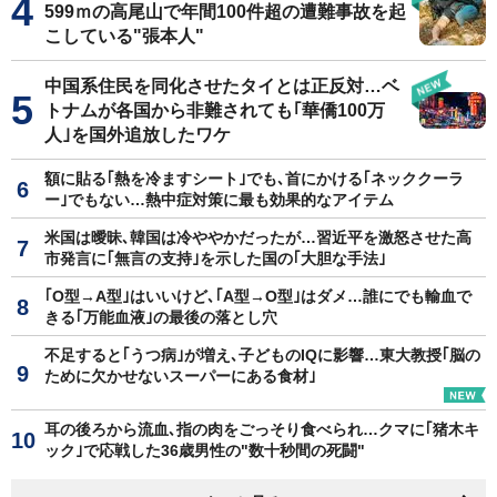
599ｍの高尾山で年間100件超の遭難事故を起
こしている"張本人"
中国系住民を同化させたタイとは正反対…ベ
トナムが各国から非難されても｢華僑100万
人｣を国外追放したワケ
額に貼る｢熱を冷ますシート｣でも､首にかける｢ネッククーラ
ー｣でもない…熱中症対策に最も効果的なアイテム
米国は曖昧､韓国は冷ややかだったが…習近平を激怒させた高
市発言に｢無言の支持｣を示した国の｢大胆な手法｣
｢O型→A型｣はいいけど､｢A型→O型｣はダメ…誰にでも輸血で
きる｢万能血液｣の最後の落とし穴
不足すると｢うつ病｣が増え､子どものIQに影響…東大教授｢脳の
ために欠かせないスーパーにある食材｣
耳の後ろから流血､指の肉をごっそり食べられ…クマに｢猪木キ
ック｣で応戦した36歳男性の"数十秒間の死闘"