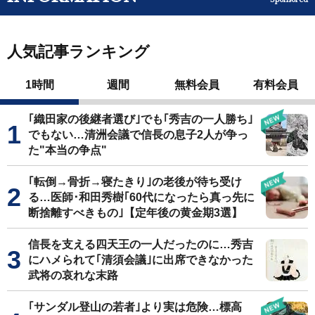
人気記事ランキング
1時間
週間
無料会員
有料会員
｢織田家の後継者選び｣でも｢秀吉の一人勝ち｣
でもない…清洲会議で信長の息子2人が争っ
た"本当の争点"
｢転倒→骨折→寝たきり｣の老後が待ち受け
る…医師･和田秀樹｢60代になったら真っ先に
断捨離すべきもの｣【定年後の黄金期3選】
信長を支える四天王の一人だったのに…秀吉
にハメられて｢清須会議｣に出席できなかった
武将の哀れな末路
｢サンダル登山の若者｣より実は危険…標高