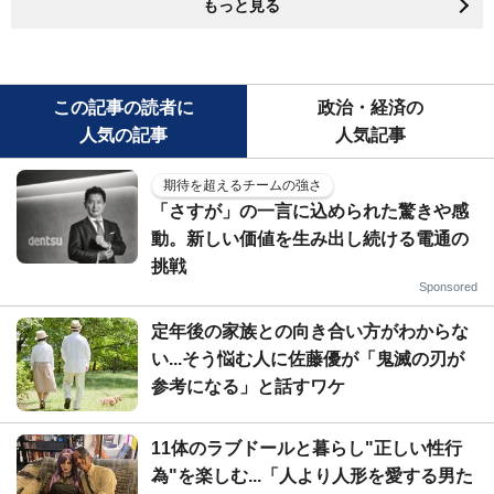
もっと見る
この記事の読者に
政治・経済の
人気の記事
人気記事
期待を超えるチームの強さ
「さすが」の一言に込められた驚きや感
動。新しい価値を生み出し続ける電通の
挑戦
Sponsored
定年後の家族との向き合い方がわからな
い...そう悩む人に佐藤優が「鬼滅の刃が
参考になる」と話すワケ
11体のラブドールと暮らし"正しい性行
為"を楽しむ...「人より人形を愛する男た