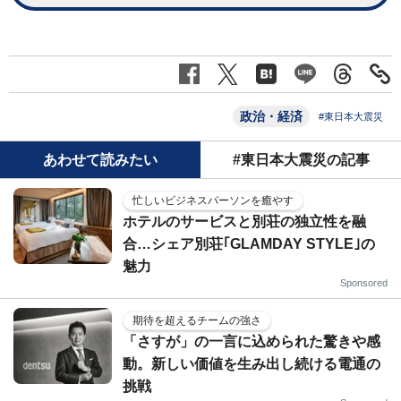
政治・経済
#東日本大震災
あわせて読みたい
#東日本大震災の記事
忙しいビジネスパーソンを癒やす
ホテルのサービスと別荘の独立性を融
合…シェア別荘｢GLAMDAY STYLE｣の
魅力
Sponsored
期待を超えるチームの強さ
「さすが」の一言に込められた驚きや感
動。新しい価値を生み出し続ける電通の
挑戦