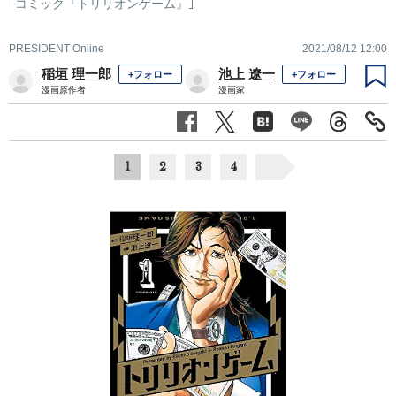
｢コミック『トリリオンゲーム』｣
PRESIDENT Online
2021/08/12 12:00
稲垣 理一郎
池上 遼一
+フォロー
+フォロー
漫画原作者
漫画家
1
2
3
4