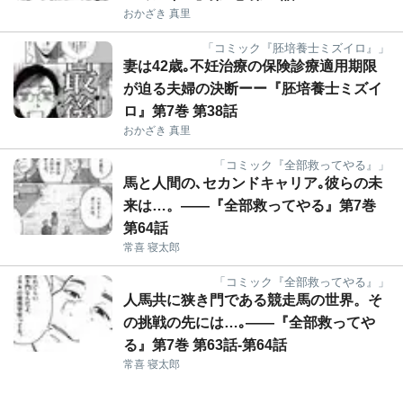
おかざき 真里
「コミック『胚培養士ミズイロ』」
妻は42歳｡不妊治療の保険診療適用期限
が迫る夫婦の決断ーー『胚培養士ミズイ
ロ』第7巻 第38話
おかざき 真里
「コミック『全部救ってやる』」
馬と人間の､セカンドキャリア｡彼らの未
来は…。――『全部救ってやる』第7巻
第64話
常喜 寝太郎
「コミック『全部救ってやる』」
人馬共に狭き門である競走馬の世界。そ
の挑戦の先には…｡――『全部救ってや
る』第7巻 第63話-第64話
常喜 寝太郎