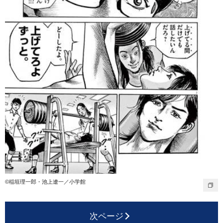
©稲垣理一郎・池上遼一／小学館
次ページ