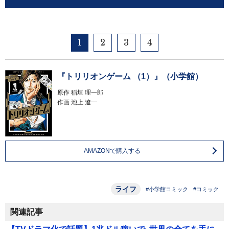
1
2
3
4
『トリリオンゲーム （1）』（小学館）
原作 稲垣 理一郎
作画 池上 遼一
AMAZONで購入する
ライフ
#小学館コミック
#コミック
関連記事