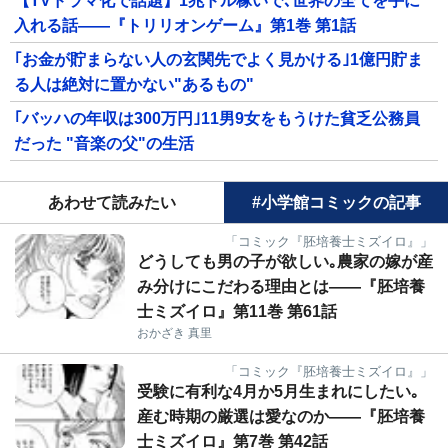
【TVドラマ化で話題】1兆ドル稼いで､世界の全てを手に
入れる話――『トリリオンゲーム』第1巻 第1話
｢お金が貯まらない人の玄関先でよく見かける｣1億円貯ま
る人は絶対に置かない"あるもの"
｢バッハの年収は300万円｣11男9女をもうけた貧乏公務員
だった "音楽の父"の生活
あわせて読みたい
#小学館コミックの記事
「コミック『胚培養士ミズイロ』」
どうしても男の子が欲しい｡農家の嫁が産
み分けにこだわる理由とは――『胚培養
士ミズイロ』第11巻 第61話
おかざき 真里
「コミック『胚培養士ミズイロ』」
受験に有利な4月か5月生まれにしたい｡
産む時期の厳選は愛なのか――『胚培養
士ミズイロ』第7巻 第42話