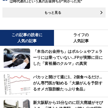
は時代遅れ｣という真のお金持ちが"向かった先"
もっと見る
この記事の読者に
ライフの
人気の記事
人気記事
「本当のお金持ち」はポルシェやフェラ
ーリには乗っていない...FPが実際に目に
した「富裕層のクルマ」の真実
パカッと開けて週に1、2個食べるだけ...
がん専門医が勧める「大腸がんを予防す
るオメガ脂肪酸たっぷり食品」
新大阪駅から15分なのに巨大廃墟がそび