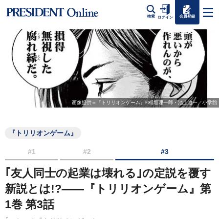
会員登録
検索
ログイン
画像提供＝『トリリオンゲーム』©稲垣理一郎・池上遼一／小学館
『トリリオンゲーム』
#1
#2
#3
｢友人同士の起業は壊れる｣の定説を覆す
新説とは!?――『トリリオンゲーム』第
1巻 第3話