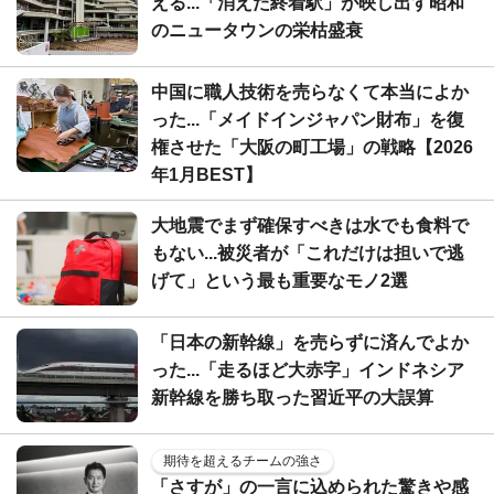
える...「消えた終着駅」が映し出す昭和
のニュータウンの栄枯盛衰
中国に職人技術を売らなくて本当によか
った...「メイドインジャパン財布」を復
権させた「大阪の町工場」の戦略【2026
年1月BEST】
大地震でまず確保すべきは水でも食料で
もない...被災者が「これだけは担いで逃
げて」という最も重要なモノ2選
「日本の新幹線」を売らずに済んでよか
った...「走るほど大赤字」インドネシア
新幹線を勝ち取った習近平の大誤算
期待を超えるチームの強さ
「さすが」の一言に込められた驚きや感