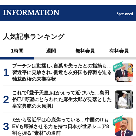
INFORMATION
Sponsored
人気記事ランキング
1時間
週間
無料会員
有料会員
プーチンは動揺し､言葉を失ったとの指摘も…
習近平に見放され､側近も友好国も停戦を迫る
独裁政権の末期症状
これで｢愛子天皇｣はかえって近づいた…島田
裕巳｢野望にとらわれた麻生太郎が見落とした
皇室典範の大原則｣
だから習近平は心底焦っている…中国のITも
EVも壊滅させる力を持つ日本が世界シェア8
割を握る"素材"の名前