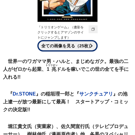
『トリリオンゲーム』（書影を
クリックするとアマゾンのサイ
トにジャンプします）
全ての画像を見る（25枚）
世界一のワガママ男・ハルと、まじめなガク。最強の二
トリリオン
人がゼロから起業、
1兆
ドルを稼いでこの世の全てを手に
入れる!!
『
Dr.STONE
』の稲垣理一郎と『
サンクチュアリ
』の池
上遼一が放つ最新にして最高！ スタートアップ・コミッ
クの決定版!!
堀江貴文氏（実業家）、佐久間宣行氏（テレビプロデュ
ーサー）、樹林伸氏（漫画原作者）他、各界のスペシャリ