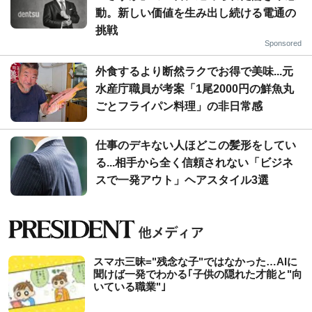
動。新しい価値を生み出し続ける電通の
挑戦
Sponsored
外食するより断然ラクでお得で美味...元
水産庁職員が考案「1尾2000円の鮮魚丸
ごとフライパン料理」の非日常感
仕事のデキない人ほどこの髪形をしてい
る...相手から全く信頼されない「ビジネ
スで一発アウト」ヘアスタイル3選
スマホ三昧="残念な子"ではなかった…AIに
聞けば一発でわかる｢子供の隠れた才能と"向
いている職業"｣