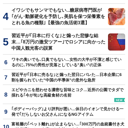
イワシでもサンマでもない...糖尿病専門医が
｢がん･動脈硬化を予防し､美肌を保つ栄養素を
とれる魚の種類｣【最強の魚活術3選】
習近平が｢日本に行くな｣と煽った悲惨な結
末…｢8万円の激安ツアー｣でロシアに向かった
中国人観光客の誤算
ワキの臭いでも､口臭でもない…女性の大半が不潔と感じてい
るのに､75%の男性が見落としている"臭い"の正体
習近平が｢日本に売るな｣と煽った翌日にバレた…日本企業に6
割を握られていた"中国の半導体"の意外な急所
エビやカニを想わせる濃密な旨味とコク…近所の公園でタダで
採れる｢今が旬｣な高級食材の名前
｢ボディーバッグ｣より評判が悪い…休日のイオンで見かける一
発で｢だらしないお父さん｣になるNGアイテム
富裕層の｢ペット離れ｣が止まらない…｢300万円の血統書付き犬