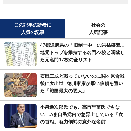
この記事の読者に
社会の
人気の記事
人気記事
47都道府県の「旧制一中」の栄枯盛衰...
地元トップを維持する名門22校と凋落し
た元名門17校の全リスト
石田三成と戦っていないのに関ヶ原合戦
後に大出世...徳川家康が厚い信頼を置い
た「戦国最大の悪人」
小泉進次郎氏でも、高市早苗氏でもな
い...いま自民党内で急浮上している「次
の首相」有力候補の意外な名前