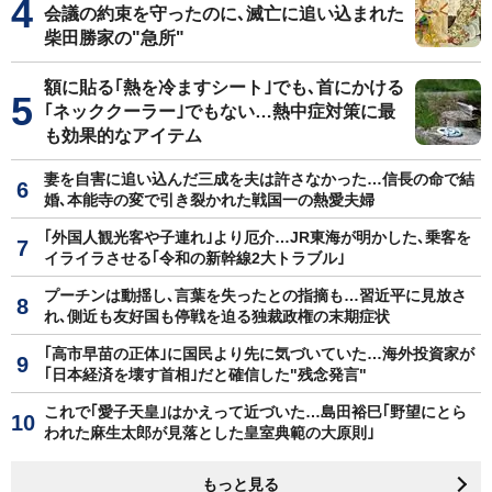
会議の約束を守ったのに､滅亡に追い込まれた
柴田勝家の"急所"
額に貼る｢熱を冷ますシート｣でも､首にかける
｢ネッククーラー｣でもない…熱中症対策に最
も効果的なアイテム
妻を自害に追い込んだ三成を夫は許さなかった…信長の命で結
婚､本能寺の変で引き裂かれた戦国一の熱愛夫婦
｢外国人観光客や子連れ｣より厄介…JR東海が明かした､乗客を
イライラさせる｢令和の新幹線2大トラブル｣
プーチンは動揺し､言葉を失ったとの指摘も…習近平に見放さ
れ､側近も友好国も停戦を迫る独裁政権の末期症状
｢高市早苗の正体｣に国民より先に気づいていた…海外投資家が
｢日本経済を壊す首相｣だと確信した"残念発言"
これで｢愛子天皇｣はかえって近づいた…島田裕巳｢野望にとら
われた麻生太郎が見落とした皇室典範の大原則｣
もっと見る