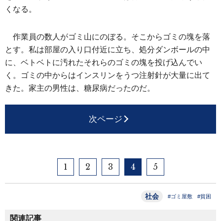
くなる。
作業員の数人がゴミ山にのぼる。そこからゴミの塊を落
とす。私は部屋の入り口付近に立ち、処分ダンボールの中
に、ベトベトに汚れたそれらのゴミの塊を投げ込んでい
く。ゴミの中からはインスリンをうつ注射針が大量に出て
きた。家主の男性は、糖尿病だったのだ。
次ページ
1
2
3
4
5
社会
#ゴミ屋敷
#貧困
関連記事