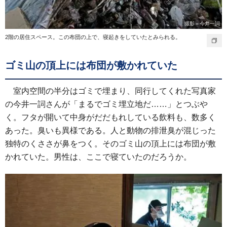
撮影＝今井一詞
2階の居住スペース。この布団の上で、寝起きをしていたとみられる。
ゴミ山の頂上には布団が敷かれていた
室内空間の半分はゴミで埋まり、同行してくれた写真家
の今井一詞さんが「まるでゴミ埋立地だ……」とつぶや
く。フタが開いて中身がだだもれしている飲料も、数多く
あった。臭いも異様である。人と動物の排泄臭が混じった
独特のくささが鼻をつく。そのゴミ山の頂上には布団が敷
かれていた。男性は、ここで寝ていたのだろうか。