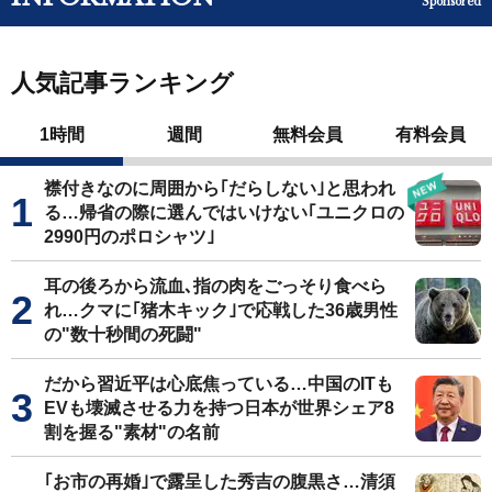
Sponsored
人気記事ランキング
1時間
週間
無料会員
有料会員
襟付きなのに周囲から｢だらしない｣と思われ
る…帰省の際に選んではいけない｢ユニクロの
2990円のポロシャツ｣
耳の後ろから流血､指の肉をごっそり食べら
れ…クマに｢猪木キック｣で応戦した36歳男性
の"数十秒間の死闘"
だから習近平は心底焦っている…中国のITも
EVも壊滅させる力を持つ日本が世界シェア8
割を握る"素材"の名前
｢お市の再婚｣で露呈した秀吉の腹黒さ…清須