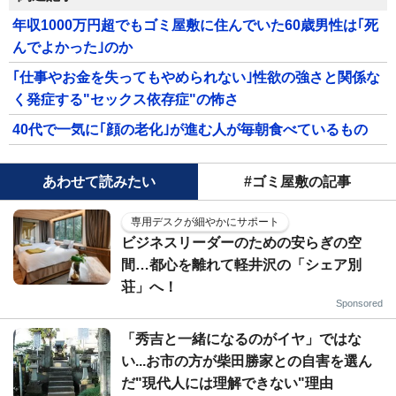
年収1000万円超でもゴミ屋敷に住んでいた60歳男性は｢死
んでよかった｣のか
｢仕事やお金を失ってもやめられない｣性欲の強さと関係な
く発症する"セックス依存症"の怖さ
40代で一気に｢顔の老化｣が進む人が毎朝食べているもの
あわせて読みたい
#ゴミ屋敷の記事
専用デスクが細やかにサポート
ビジネスリーダーのための安らぎの空
間…都心を離れて軽井沢の「シェア別
荘」へ！
Sponsored
「秀吉と一緒になるのがイヤ」ではな
い...お市の方が柴田勝家との自害を選ん
だ"現代人には理解できない"理由