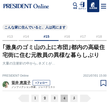
会員登録
検索
ログイン
こんな家に住んでいると、人は死にます
#13
#14
#15
#16
#17
#18
｢激臭のゴミ山の上に布団｣都内の高級住
宅街に住む元教員の異様な暮らしぶり
大量の注射針の中から､ネズミが…
PRESIDENT Online
2021/07/01 15:00
笹井 恵里子
+フォロー
ノンフィクション作家、ジャーナリスト
1
2
3
4
5