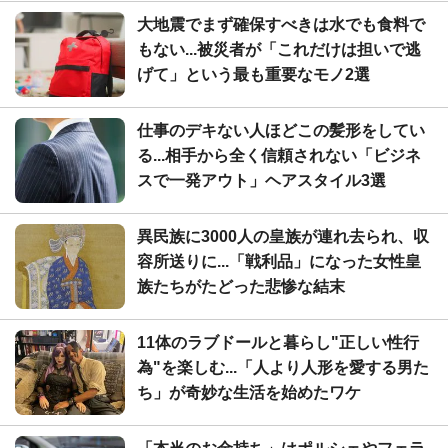
大地震でまず確保すべきは水でも食料で
もない...被災者が「これだけは担いで逃
げて」という最も重要なモノ2選
仕事のデキない人ほどこの髪形をしてい
る...相手から全く信頼されない「ビジネ
スで一発アウト」ヘアスタイル3選
異民族に3000人の皇族が連れ去られ、収
容所送りに...「戦利品」になった女性皇
族たちがたどった悲惨な結末
11体のラブドールと暮らし"正しい性行
為"を楽しむ...「人より人形を愛する男た
ち」が奇妙な生活を始めたワケ