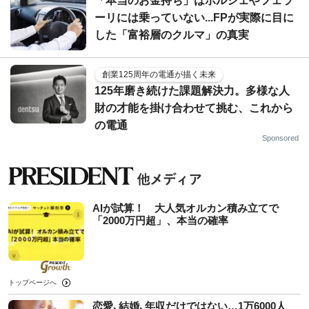
「本当のお金持ち」はポルシェやフェラ
ーリには乗っていない...FPが実際に目に
した「富裕層のクルマ」の真実
創業125周年の電通が描く未来
125年磨き続けた課題解決力。多様な人
財の才能を掛け合わせて挑む、これから
の電通
Sponsored
AIが試算！ 大人気オルカン積み立てで
「2000万円超」、本当の確率
トップページへ
恋愛､結婚､年収だけではない…1万6000人