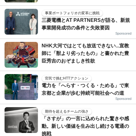
事業ポートフォリオの変革に挑戦
三菱電機とAT PARTNERSが語る、新規
事業開発成功の条件と失敗要因
Sponsored
NHK大河ではとても放送できない...宣教
師に「獣より劣ったもの」と書かれた豊
臣秀吉のおぞましき性欲
官民で挑むHTTアクション
電力を「へらす・つくる・ためる」で東
京都と企業が歩む持続可能社会への道
Sponsored
期待を超えるチームの強さ
「さすが」の一言に込められた驚きや感
動。新しい価値を生み出し続ける電通の
挑戦