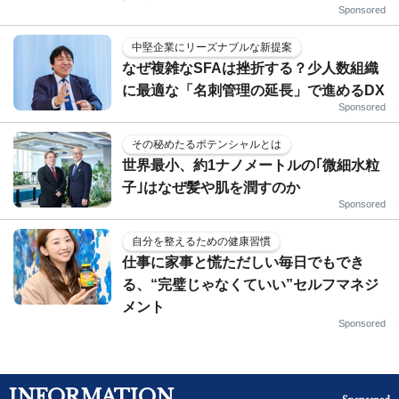
Sponsored
中堅企業にリーズナブルな新提案
なぜ複雑なSFAは挫折する？少人数組織
に最適な「名刺管理の延長」で進めるDX
Sponsored
その秘めたるポテンシャルとは
世界最小、約1ナノメートルの｢微細水粒
子｣はなぜ髪や肌を潤すのか
Sponsored
自分を整えるための健康習慣
仕事に家事と慌ただしい毎日でもでき
る、“完璧じゃなくていい”セルフマネジ
メント
Sponsored
INFORMATION