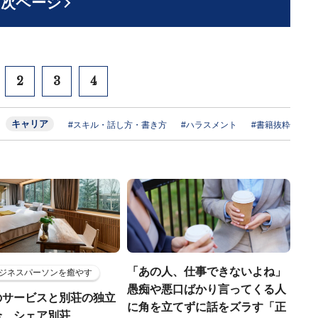
次ページ
2
3
4
キャリア
#スキル・話し方・書き方
#ハラスメント
#書籍抜粋
「あの人、仕事できないよね」
ジネスパーソンを癒やす
愚痴や悪口ばかり言ってくる人
のサービスと別荘の独立
に角を立てずに話をズラす「正
合…シェア別荘