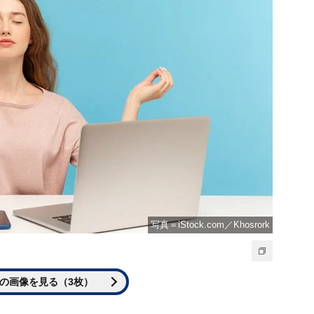
写真＝iStock.com／Khosrork
の画像を見る（3枚）