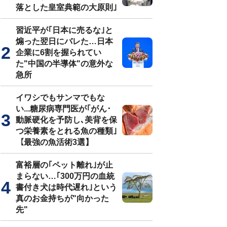
落とした皇室典範の大原則｣
習近平が｢日本に売るな｣と
煽った翌日にバレた…日本
企業に6割を握られてい
た"中国の半導体"の意外な
急所
イワシでもサンマでもな
い...糖尿病専門医が｢がん･
動脈硬化を予防し､美背を保
つ栄養素をとれる魚の種類｣
【最強の魚活術3選】
富裕層の｢ペット離れ｣が止
まらない…｢300万円の血統
書付き犬は時代遅れ｣という
真のお金持ちが"向かった
先"