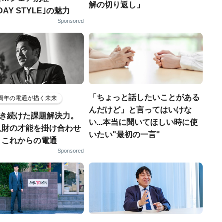
解の切り返し」
DAY STYLE｣の魅力
Sponsored
「ちょっと話したいことがある
5周年の電通が描く未来
んだけど」と言ってはいけな
磨き続けた課題解決力。
い...本当に聞いてほしい時に使
人財の才能を掛け合わせ
いたい"最初の一言"
、これからの電通
Sponsored