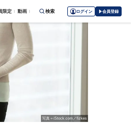
員限定
動画
検索
ログイン
会員登録
写真＝iStock.com／fizkes