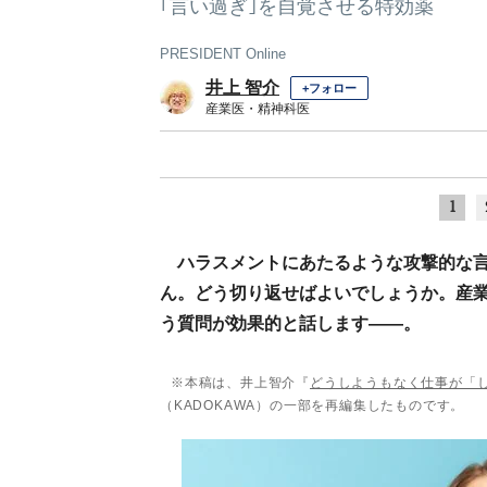
｢言い過ぎ｣を自覚させる特効薬
PRESIDENT Online
井上 智介
+フォロー
産業医・精神科医
1
ハラスメントにあたるような攻撃的な
ん。どう切り返せばよいでしょうか。産業
う質問が効果的と話します――。
※本稿は、井上智介『
どうしようもなく仕事が「
（KADOKAWA）の一部を再編集したものです。