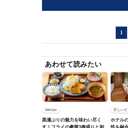
1
あわせて読みたい
dancyu
忙しいビ
黒瀬ぶりの魅力を味わい尽く
ホテル
す！フライの豪華3種盛りと刺
性を融