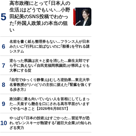
高市政権にとって｢日本人の
生活｣はどうでもいい…小野
田紀美のSNS投稿でわかっ
た｢外国人政策｣の本当の狙
い
名前を書く紙も整理券もない…フランス人が日本
みたいに｢行列｣に並ばないのに｢順番｣を守れる謎
システム
逆らった県議は次々と姿を消した…麻生太郎です
ら手に負えない｢自民党福岡県議団｣が県民よりも
大事にする掟
｢自宅でゆっくり静養｣はむしろ逆効果…東北大学
名誉教授がリハビリの主役に据えた｢腎臓を強くす
る歩き方｣
政治家に最も向いていない人を首相にしてしまっ
た…天皇すら懸念を口にされる高市早苗がいます
ぐやるべきこと【2026年6月BEST】
やっぱり｢日本の技術｣はすごかった…習近平が恐
れ､ゼレンスキーが熱望する｢超巨大企業｣の知られ
ざる実力