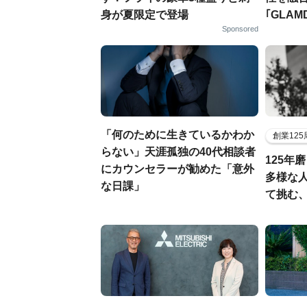
身が夏限定で登場
｢GLAM
Sponsored
「何のために生きているかわか
創業12
らない」天涯孤独の40代相談者
125年
にカウンセラーが勧めた「意外
多様な
な日課」
て挑む