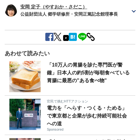
安岡 定子（やすおか・さだこ）
公益財団法人 郷学研修所・安岡正篤記念館理事長
#
あわせて読みたい
「10万人の胃腸を診た専門医が警
鐘」日本人の約5割が毎朝食べている
胃腸に最悪の"ある食べ物"
官民で挑むHTTアクション
電力を「へらす・つくる・ためる」
で東京都と企業が歩む持続可能社会
への道
Sponsored