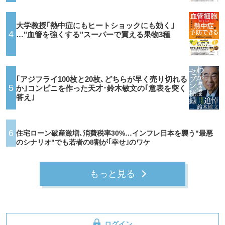
大学教授｢熱中症にもヒートショックにも効く｣
4
…"血管を強くする"スーパーで買える果物3種
｢アジフライ100枚と20枚､どちらが早く売り切れる
5
か｣コンビニを作った天才･鈴木敏文の｢意表を突く
答え｣
6
住宅ローン破産激増､消費税率30%…インフレ日本を襲う"最悪
のシナリオ"でも若者の8割が｢幸せ｣のワケ
もっと見る
ログイン