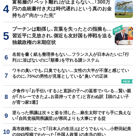
富裕層の｢ペット離れ｣が止まらない…｢300万
円の血統書付き犬は時代遅れ｣という真のお金
持ちが"向かった先"
プーチンは動揺し､言葉を失ったとの指摘も…
習近平に見放され､側近も友好国も停戦を迫る
独裁政権の末期症状
名前を書く紙も整理券もない…フランス人が日本みたいに｢行
列｣に並ばないのに｢順番｣を守れる謎システム
ワキの臭いでも､口臭でもない…女性の大半が不潔と感じてい
るのに､75%の男性が見落としている"臭い"の正体
夕食作り｢お手伝いする｣と直訴の子への返答でバレる…賢い親
が｢カレーできたよ｡お皿持ってきて｣と言わぬ訳【頭のよい子
が育つ家3選】
逆らった県議は次々と姿を消した…麻生太郎ですら手に負えな
い｢自民党福岡県議団｣が県民よりも大事にする掟
高市政権にとって｢日本人の生活｣はどうでもいい…小野田紀美
のSNS投稿でわかった｢外国人政策｣の本当の狙い