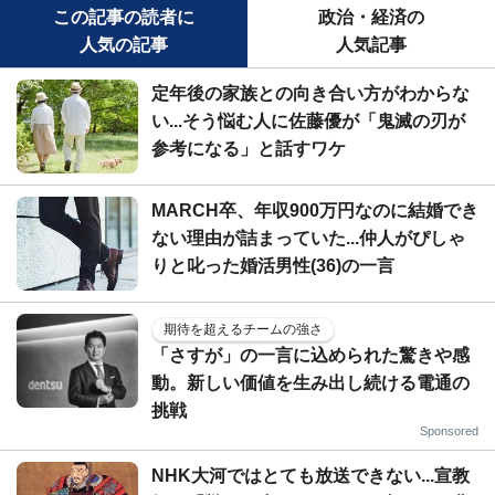
この記事の読者に
政治・経済の
人気の記事
人気記事
定年後の家族との向き合い方がわからな
い...そう悩む人に佐藤優が「鬼滅の刃が
参考になる」と話すワケ
MARCH卒、年収900万円なのに結婚でき
ない理由が詰まっていた...仲人がぴしゃ
りと叱った婚活男性(36)の一言
期待を超えるチームの強さ
「さすが」の一言に込められた驚きや感
動。新しい価値を生み出し続ける電通の
挑戦
Sponsored
NHK大河ではとても放送できない...宣教