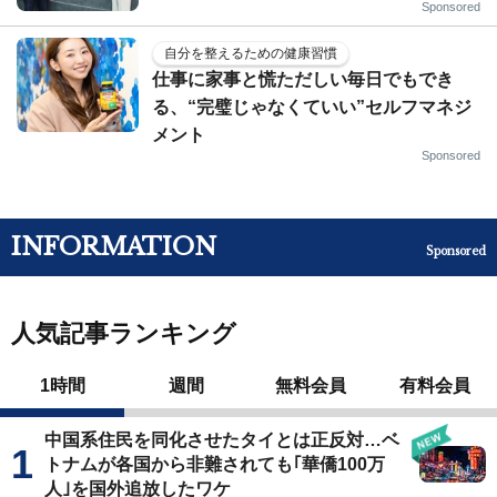
Sponsored
自分を整えるための健康習慣
仕事に家事と慌ただしい毎日でもでき
る、“完璧じゃなくていい”セルフマネジ
メント
Sponsored
INFORMATION
Sponsored
人気記事ランキング
1時間
週間
無料会員
有料会員
中国系住民を同化させたタイとは正反対…ベ
トナムが各国から非難されても｢華僑100万
人｣を国外追放したワケ