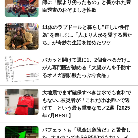
師に「獣より劣ったもの」と書かれた豊
臣秀吉のおぞましき性欲
11体のラブドールと暮らし"正しい性行
為"を楽しむ...「人より人形を愛する男た
ち」が奇妙な生活を始めたワケ
パカッと開けて週に1、2個食べるだけ...
がん専門医が勧める「大腸がんを予防す
るオメガ脂肪酸たっぷり食品」
大地震でまず確保すべきは水でも食料で
もない...被災者が「これだけは担いで逃
げて」という最も重要なモノ2選【2025
年7月BEST】
バフェットも「現金は危険だ」と警告し
た...オルカンでもS&P500でもない、イ