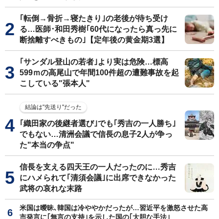
｢転倒→骨折→寝たきり｣の老後が待ち受け
る…医師･和田秀樹｢60代になったら真っ先に
断捨離すべきもの｣【定年後の黄金期3選】
｢サンダル登山の若者｣より実は危険…標高
599ｍの高尾山で年間100件超の遭難事故を起
こしている"張本人"
結論は"先送り"だった
｢織田家の後継者選び｣でも｢秀吉の一人勝ち｣
でもない…清洲会議で信長の息子2人が争っ
た"本当の争点"
信長を支える四天王の一人だったのに…秀吉
にハメられて｢清須会議｣に出席できなかった
武将の哀れな末路
米国は曖昧､韓国は冷ややかだったが…習近平を激怒させた高
市発言に｢無言の支持｣を示した国の｢大胆な手法｣