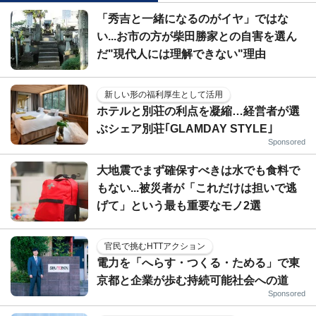
「秀吉と一緒になるのがイヤ」ではな
い...お市の方が柴田勝家との自害を選ん
だ"現代人には理解できない"理由
新しい形の福利厚生として活用
ホテルと別荘の利点を凝縮…経営者が選
ぶシェア別荘｢GLAMDAY STYLE｣
Sponsored
大地震でまず確保すべきは水でも食料で
もない...被災者が「これだけは担いで逃
げて」という最も重要なモノ2選
官民で挑むHTTアクション
電力を「へらす・つくる・ためる」で東
京都と企業が歩む持続可能社会への道
Sponsored