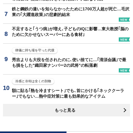
鉄と鋼鉄の違いを知らなかったために1700万人超が死亡…毛沢
東の｢大躍進政策｣の悲劇的結末
不足すると｢うつ病｣が増え､子どものIQに影響…東大教授｢脳の
ために欠かせないスーパーにある食材｣
律儀に持ち場を守った代償
秀吉よりも大役を任されたのに､使い捨てに…｢清須会議｣で最
も損をした"織田家ナンバー2の武将"の転落劇
冷感と冷却は全くの別物
額に貼る｢熱を冷ますシート｣でも､首にかける｢ネッククーラ
ー｣でもない…熱中症対策に最も効果的なアイテム
もっと見る