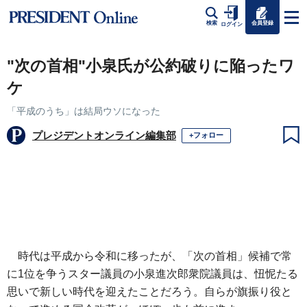
会員登録
検索
ログイン
"次の首相"小泉氏が公約破りに陥ったワ
ケ
「平成のうち」は結局ウソになった
プレジデントオンライン編集部
+フォロー
時代は平成から令和に移ったが、「次の首相」候補で常
に1位を争うスター議員の小泉進次郎衆院議員は、忸怩たる
思いで新しい時代を迎えたことだろう。自らが旗振り役と