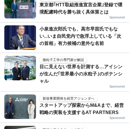
東京都｢HTT取組推進宣言企業｣登録で環
境配慮時代を勝ち抜く具体策とは
Sponsored
小泉進次郎氏でも、高市早苗氏でもな
い...いま自民党内で急浮上している「次
の首相」有力候補の意外な名前
微粒子工学の専門家が解説
目に見えない世界を計測する…アイシン
が生んだ｢世界最小の水粒子｣のポテンシ
ャル
Sponsored
新規事業開発を経営アジェンダへ
スタートアップ探索からM&Aまで、経営
戦略の実装を支援するAT PARTNERS
Sponsored