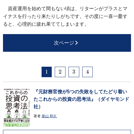
資産運用を始めて間もない頃は、リターンがプラスとマ
イナスを行ったり来たりしがちです。その度に一喜一憂す
ると、心理的に疲れ果ててしまいます。
次ページ
1
2
3
4
『元財務官僚が5つの失敗をしてたどり着い
たこれからの投資の思考法』（ダイヤモンド
社）
著者
柴山 和久