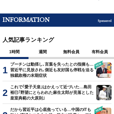
INFORMATION
Sponsored
人気記事ランキング
1時間
週間
無料会員
有料会員
プーチンは動揺し､言葉を失ったとの指摘も…
習近平に見放され､側近も友好国も停戦を迫る
独裁政権の末期症状
これで｢愛子天皇｣はかえって近づいた…島田
裕巳｢野望にとらわれた麻生太郎が見落とした
皇室典範の大原則｣
だから習近平は心底焦っている…中国のITも