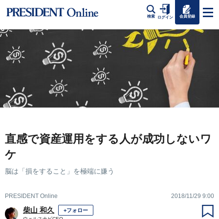
会員登録
検索
ログイン
直感で資産運用をする人が成功しないワ
ケ
脳は「損をすること」を極端に嫌う
PRESIDENT Online
2018/11/29 9:00
柴山 和久
+フォロー
ウェルスナビCEO