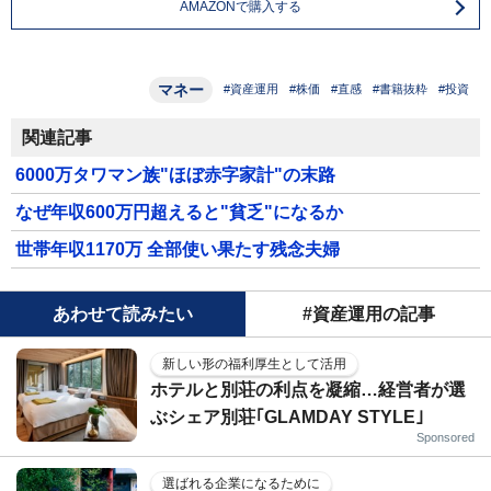
AMAZONで購入する
マネー
#資産運用
#株価
#直感
#書籍抜粋
#投資
関連記事
6000万タワマン族"ほぼ赤字家計"の末路
なぜ年収600万円超えると"貧乏"になるか
世帯年収1170万 全部使い果たす残念夫婦
あわせて読みたい
#資産運用の記事
新しい形の福利厚生として活用
ホテルと別荘の利点を凝縮…経営者が選
ぶシェア別荘｢GLAMDAY STYLE｣
Sponsored
選ばれる企業になるために