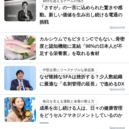
期待を超えるチームの強さ
「さすが」の一言に込められた驚きや感
動。新しい価値を生み出し続ける電通の
挑戦
Sponsored
カルシウムでもビタミンCでもない...骨密
度と認知機能に直結「98%の日本人が不
足する栄養素」を取れる食材
中堅企業にリーズナブルな新提案
なぜ複雑なSFAは挫折する？少人数組織
に最適な「名刺管理の延長」で進めるDX
Sponsored
毎日を支える運動と栄養の整え方
成果を出し続ける人は、日々の健康管理
をどうセルフマネジメントしているのか
——
Sponsored