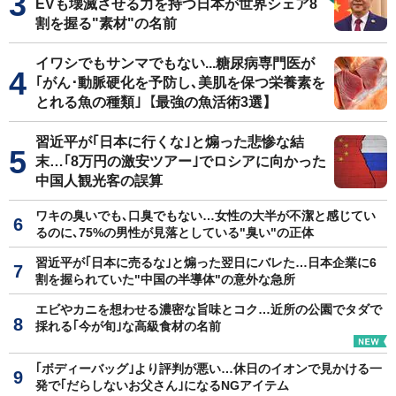
EVも壊滅させる力を持つ日本が世界シェア8
割を握る"素材"の名前
イワシでもサンマでもない...糖尿病専門医が
｢がん･動脈硬化を予防し､美肌を保つ栄養素を
とれる魚の種類｣【最強の魚活術3選】
習近平が｢日本に行くな｣と煽った悲惨な結
末…｢8万円の激安ツアー｣でロシアに向かった
中国人観光客の誤算
ワキの臭いでも､口臭でもない…女性の大半が不潔と感じてい
るのに､75%の男性が見落としている"臭い"の正体
習近平が｢日本に売るな｣と煽った翌日にバレた…日本企業に6
割を握られていた"中国の半導体"の意外な急所
エビやカニを想わせる濃密な旨味とコク…近所の公園でタダで
採れる｢今が旬｣な高級食材の名前
｢ボディーバッグ｣より評判が悪い…休日のイオンで見かける一
発で｢だらしないお父さん｣になるNGアイテム