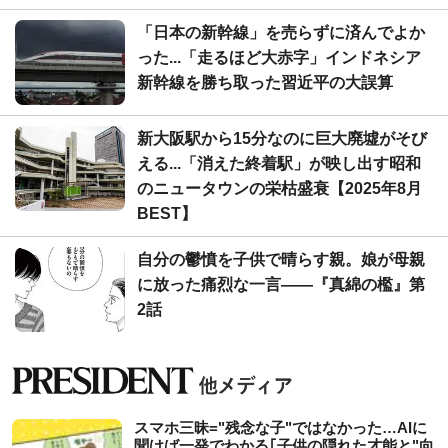
「日本の新幹線」を売らずに済んでよか
った...「走るほど大赤字」インドネシア
新幹線を勝ち取った習近平の大誤算
新大阪駅から15分なのに巨大廃墟がそび
える...「消えた終着駅」が映し出す昭和
のニュータウンの栄枯盛衰【2025年8月
BEST】
自分の鬱憤を子供で晴らす親。娘が母親
に放った痛烈な一言――『真綿の檻』第
2話
スマホ三昧="残念な子"ではなかった…AIに
聞けば一発でわかる｢子供の隠れた才能と"向