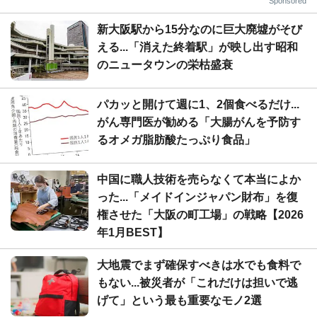
Sponsored
新大阪駅から15分なのに巨大廃墟がそび
える...「消えた終着駅」が映し出す昭和
のニュータウンの栄枯盛衰
パカッと開けて週に1、2個食べるだけ...
がん専門医が勧める「大腸がんを予防す
るオメガ脂肪酸たっぷり食品」
中国に職人技術を売らなくて本当によか
った...「メイドインジャパン財布」を復
権させた「大阪の町工場」の戦略【2026
年1月BEST】
大地震でまず確保すべきは水でも食料で
もない...被災者が「これだけは担いで逃
げて」という最も重要なモノ2選