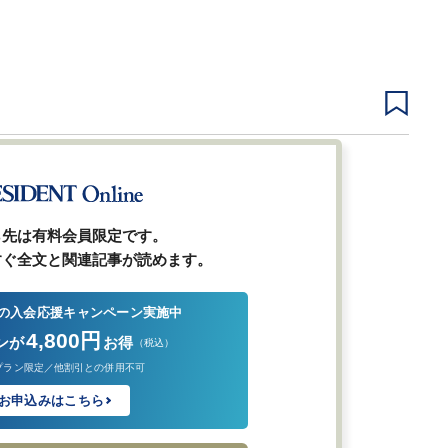
2
3
4
5
次ページ
ら先は有料会員限定です。
すぐ全文と関連記事が読めます。
の入会応援キャンペーン実施中
4,800円
ンが
お得
（税込）
プラン限定／他割引との併用不可
お申込みはこちら