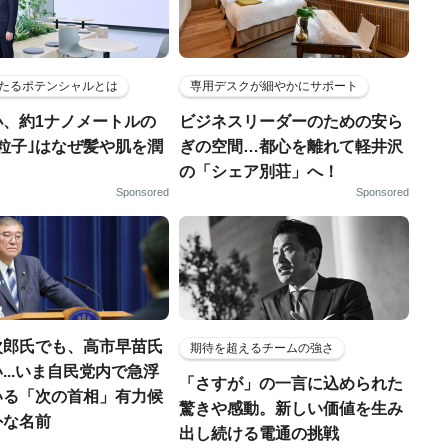
たるポテンシャルとは
専用デスクが細やかにサポート
小、約1ナノメートルの
ビジネスリーダーのための安ら
粒子｣はなぜ髪や肌を潤
ぎの空間…都心を離れて軽井沢
の「シェア別荘」へ！
Sponsored
Sponsored
次郎氏でも、高市早苗氏
期待を超えるチームの強さ
...いま自民党内で急浮
「さすが」の一言に込められた
いる「次の首相」有力候
驚きや感動。新しい価値を生み
外な名前
出し続ける電通の挑戦