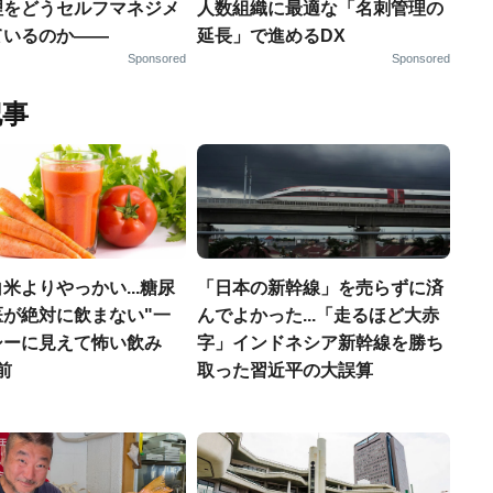
理をどうセルフマネジメ
人数組織に最適な「名刺管理の
ているのか——
延長」で進めるDX
Sponsored
Sponsored
記事
米よりやっかい...糖尿
「日本の新幹線」を売らずに済
医が絶対に飲まない"一
んでよかった...「走るほど大赤
シーに見えて怖い飲み
字」インドネシア新幹線を勝ち
前
取った習近平の大誤算