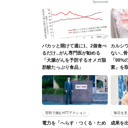
Sponsored
パカッと開けて週に1、2個食べ
カルシ
るだけ...がん専門医が勧める
ない..
「大腸がんを予防するオメガ脂
「98%
肪酸たっぷり食品」
素」を
官民で挑むHTTアクション
毎日を支
電力を「へらす・つくる・ため
成果を