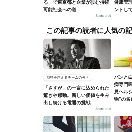
る」で東京都と企業が歩む持続
健康管
可能社会への道
ントし
Sponsored
この記事の読者に人気の
パンと白
期待を超えるチームの強さ
病専門
「さすが」の一言に込められた
見ヘル
驚きや感動。新しい価値を生み
物"の名
出し続ける電通の挑戦
Sponsored