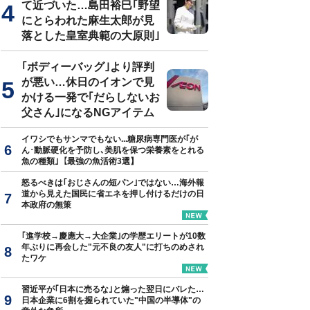
て近づいた…島田裕巳｢野望
にとらわれた麻生太郎が見
落とした皇室典範の大原則｣
｢ボディーバッグ｣より評判
が悪い…休日のイオンで見
かける一発で｢だらしないお
父さん｣になるNGアイテム
イワシでもサンマでもない...糖尿病専門医が｢が
ん･動脈硬化を予防し､美肌を保つ栄養素をとれる
魚の種類｣【最強の魚活術3選】
怒るべきは｢おじさんの短パン｣ではない…海外報
道から見えた国民に省エネを押し付けるだけの日
本政府の無策
｢進学校→慶應大→大企業｣の学歴エリートが10数
年ぶりに再会した"元不良の友人"に打ちのめされ
たワケ
習近平が｢日本に売るな｣と煽った翌日にバレた…
日本企業に6割を握られていた"中国の半導体"の