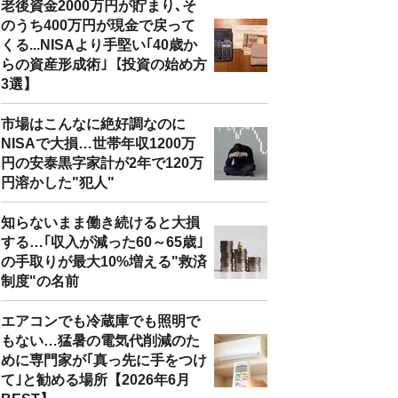
老後資金2000万円が貯まり､そ
のうち400万円が現金で戻って
くる...NISAより手堅い｢40歳か
らの資産形成術｣【投資の始め方
3選】
市場はこんなに絶好調なのに
NISAで大損…世帯年収1200万
円の安泰黒字家計が2年で120万
円溶かした"犯人"
知らないまま働き続けると大損
する…｢収入が減った60～65歳｣
の手取りが最大10%増える"救済
制度"の名前
エアコンでも冷蔵庫でも照明で
もない…猛暑の電気代削減のた
めに専門家が｢真っ先に手をつけ
て｣と勧める場所【2026年6月