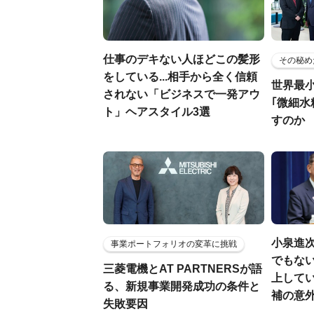
仕事のデキない人ほどこの髪形
その秘め
をしている...相手から全く信頼
世界最
されない「ビジネスで一発アウ
｢微細水
ト」ヘアスタイル3選
すのか
小泉進
事業ポートフォリオの変革に挑戦
でもない
三菱電機とAT PARTNERSが語
上して
る、新規事業開発成功の条件と
補の意
失敗要因