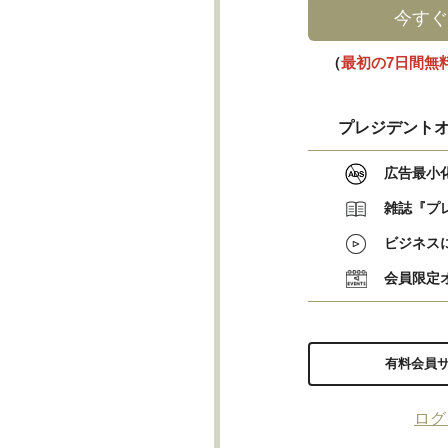
今すぐ
（
最初の7日間無
プレジデントオ
広告最小
雑誌『プ
ビジネス
会員限定
有料会員
ログ