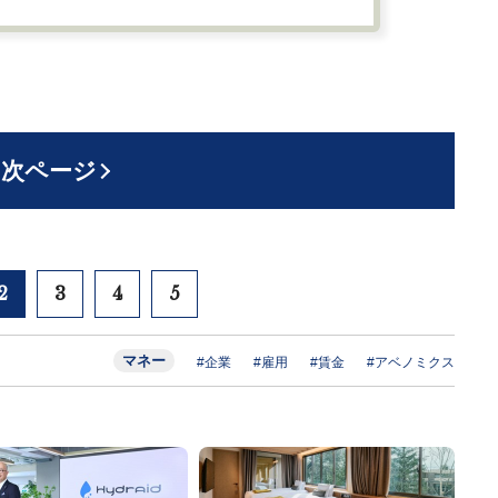
次ページ
2
3
4
5
マネー
#企業
#雇用
#賃金
#アベノミクス