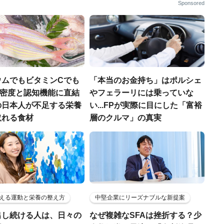
Sponsored
ウムでもビタミンCでも
「本当のお金持ち」はポルシェ
.骨密度と認知機能に直結
やフェラーリには乗っていな
の日本人が不足する栄養
い...FPが実際に目にした「富裕
取れる食材
層のクルマ」の真実
える運動と栄養の整え方
中堅企業にリーズナブルな新提案
出し続ける人は、日々の
なぜ複雑なSFAは挫折する？少