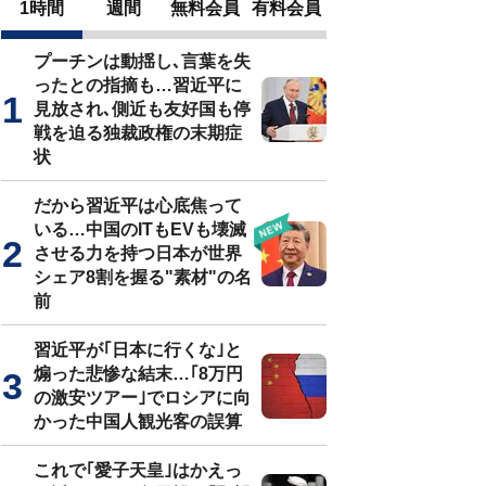
1時間
週間
無料会員
有料会員
プーチンは動揺し､言葉を失
ったとの指摘も…習近平に
見放され､側近も友好国も停
戦を迫る独裁政権の末期症
状
だから習近平は心底焦って
いる…中国のITもEVも壊滅
させる力を持つ日本が世界
シェア8割を握る"素材"の名
前
習近平が｢日本に行くな｣と
煽った悲惨な結末…｢8万円
の激安ツアー｣でロシアに向
かった中国人観光客の誤算
これで｢愛子天皇｣はかえっ