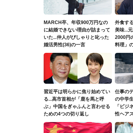
MARCH卒、年収900万円なの
外食す
に結婚できない理由が詰まって
美味..
いた...仲人がぴしゃりと叱った
2000
婚活男性(36)の一言
料理」
習近平は明らかに焦り始めてい
仕事の
る...高市首相が「鹿を馬と呼
の中学生
ぶ」中国をぎゃふんと言わせる
「ビジ
ための4つの切り返し
性ヘアス