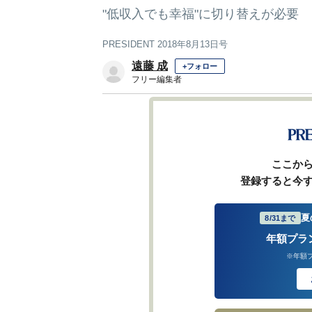
"低収入でも幸福"に切り替えが必要
PRESIDENT 2018年8月13日号
遠藤 成
+フォロー
フリー編集者
1
前ページ
ここか
登録すると今
夏
8/31まで
年額プラ
※年額