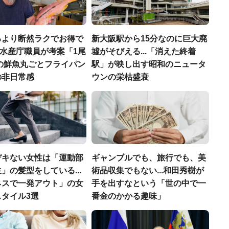
るより断然ラクでお得で
新大阪駅から15分なのに巨大廃
.元水産庁職員が考案「1尾
墟がそびえる...「消えた終着
円の鮮魚丸ごとフライパン
駅」が映し出す昭和のニュータ
の非日常感
ウンの栄枯盛衰
デキない女性は「運動部
ギャンブルでも、旅行でも、美
」の髪型をしている...
術品収集でもない...和田秀樹が
ネスで一発アウト」の女
手を出すなという「世の中で一
タイル3選
番金のかかる趣味」