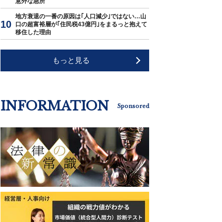
意外な急所
地方衰退の一番の原因は｢人口減少｣ではない…山
口の超富裕層が｢住民税43億円｣をまるっと抱えて
移住した理由
もっと見る
INFORMATION
Sponsored