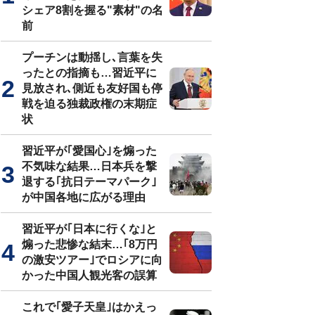
シェア8割を握る"素材"の名
前
プーチンは動揺し､言葉を失
ったとの指摘も…習近平に
見放され､側近も友好国も停
戦を迫る独裁政権の末期症
状
習近平が｢愛国心｣を煽った
不気味な結果…日本兵を撃
退する｢抗日テーマパーク｣
が中国各地に広がる理由
習近平が｢日本に行くな｣と
煽った悲惨な結末…｢8万円
の激安ツアー｣でロシアに向
かった中国人観光客の誤算
これで｢愛子天皇｣はかえっ