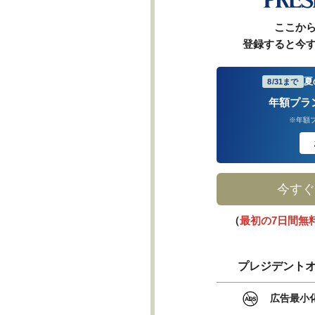
ここか
登録すると今
夏
8/31まで
年額プラ
※年額
今すぐ
（
最初の7日間無
プレジデントオ
広告最小