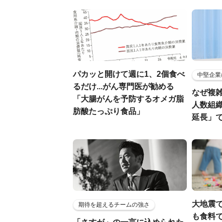
パカッと開けて週に1、2個食べ
中堅企業
るだけ...がん専門医が勧める
なぜ複雑
「大腸がんを予防するオメガ脂
人数組
肪酸たっぷり食品」
延長」で
大地震
期待を超えるチームの強さ
も食料で