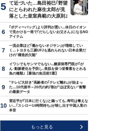
て近づいた…島田裕巳｢野望
にとらわれた麻生太郎が見
落とした皇室典範の大原則｣
｢ボディーバッグ｣より評判が悪い…休日のイオン
で見かける一発で｢だらしないお父さん｣になるNG
アイテム
一流企業ほど｢働かないオジサン｣が増殖してい
く…トヨタも三菱UFJも逃れられない日本企業だ
けの"構造的欠陥"
イワシでもサンマでもない...糖尿病専門医が｢が
ん･動脈硬化を予防し､美肌を保つ栄養素をとれる
魚の種類｣【最強の魚活術3選】
"テレビ大好き"高齢者の｢テレビ離れ｣が始まっ
た…10代後半～20代の約7割が"ほぼ見ない"衝撃
の最新データ
習近平が｢日本に行くな｣と煽っても､寿司は奪えな
い…｢スシロー14時間待ち｣が映し出す中国人客の
本音
もっと見る