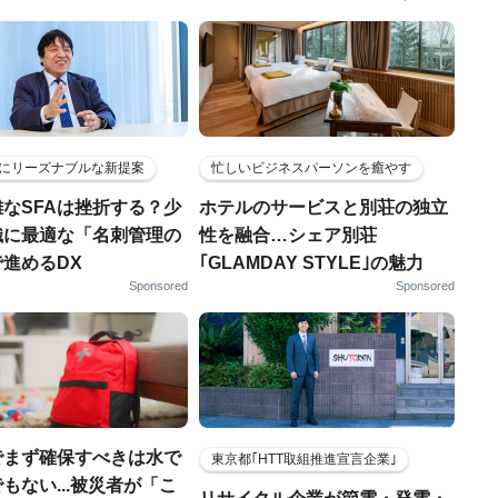
にリーズナブルな新提案
忙しいビジネスパーソンを癒やす
なSFAは挫折する？少
ホテルのサービスと別荘の独立
織に最適な「名刺管理の
性を融合…シェア別荘
進めるDX
｢GLAMDAY STYLE｣の魅力
Sponsored
Sponsored
でまず確保すべきは水で
東京都｢HTT取組推進宣言企業｣
もない...被災者が「こ