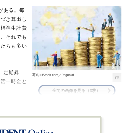
がある。毎
基づき算出し
の標準生計費
し、それでも
人たちも多い
、定期昇
写真＝iStock.com／Pogonici
生活一時金と
全ての画像を見る（3枚）