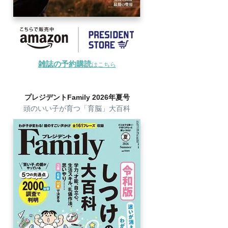
雑誌の予約購読
はこちら
プレジデントFamily 2026年夏号
頭のいい子が育つ「育脳」大百科