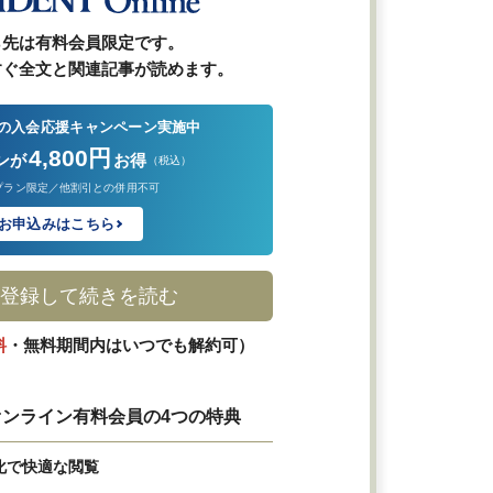
ら先は有料会員限定です。
すぐ全文と関連記事が読めます。
の入会応援キャンペーン実施中
4,800円
ンが
お得
（税込）
プラン限定／他割引との併用不可
お申込みはこちら
登録して続きを読む
料
・無料期間内はいつでも解約可）
ンライン有料会員の4つの特典
化で快適な閲覧