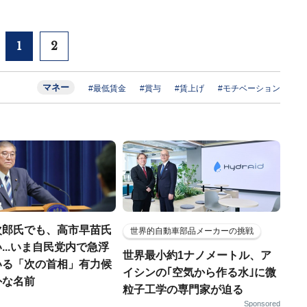
1
2
マネー
#最低賃金
#賞与
#賃上げ
#モチベーション
次郎氏でも、高市早苗氏
世界的自動車部品メーカーの挑戦
...いま自民党内で急浮
世界最小約1ナノメートル、ア
いる「次の首相」有力候
イシンの｢空気から作る水｣に微
外な名前
粒子工学の専門家が迫る
Sponsored