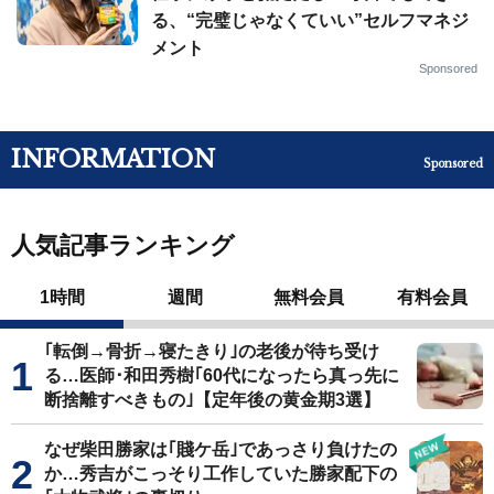
る、“完璧じゃなくていい”セルフマネジ
メント
Sponsored
INFORMATION
Sponsored
人気記事ランキング
1時間
週間
無料会員
有料会員
｢転倒→骨折→寝たきり｣の老後が待ち受け
る…医師･和田秀樹｢60代になったら真っ先に
断捨離すべきもの｣【定年後の黄金期3選】
なぜ柴田勝家は｢賤ケ岳｣であっさり負けたの
か…秀吉がこっそり工作していた勝家配下の