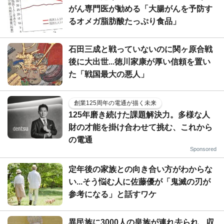
がん専門医が勧める「大腸がんを予防す
るオメガ脂肪酸たっぷり食品」
石田三成と戦っていないのに関ヶ原合戦
後に大出世...徳川家康が厚い信頼を置い
た「戦国最大の悪人」
創業125周年の電通が描く未来
125年磨き続けた課題解決力。多様な人
財の才能を掛け合わせて挑む、これから
の電通
Sponsored
定年後の家族との向き合い方がわからな
い...そう悩む人に佐藤優が「鬼滅の刃が
参考になる」と話すワケ
異民族に3000人の皇族が連れ去られ、収