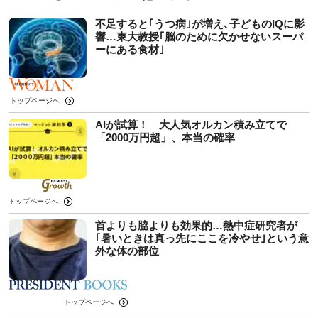
不足すると｢うつ病｣が増え､子どものIQに影
響…東大教授｢脳のために欠かせないスーパ
ーにある食材｣
トップページへ
AIが試算！ 大人気オルカン積み立てで
「2000万円超」、本当の確率
トップページへ
首よりも脇よりも効果的…熱中症研究者が
｢暑いときは真っ先にここを冷やせ｣という意
外な体の部位
トップページへ