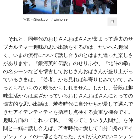
写真＝iStock.com／winhorse
それと、同年代のおじさんおばさんが集まって過去のサ
ブカルチャー趣味の思い出話をするのは、たいへん趣深
く、いまの流行について話し合うのとはまた違った楽しさ
があります。『銀河英雄伝説』のせりふや、『北斗の拳』
の名シーンなどを懐古しておじさんおばさんが盛り上がっ
ているさまは、「若者」から見れば年寄りじみていて、み
っともないものと映るかもしれません。しかし、普段は趣
味生活からは遠ざかっているおじさんおばさんにとっての
懐古的な思い出話は、若者時代に自分たちが愛して選んで
きたアイデンティティを指差し点検する貴重な機会です。
趣味方面の「これって私」「俺ってこういう人間だ」を仲
間と一緒に話し合えば、若者時代に愛して自分自身のアイ
デンティティの一部ともなった、かけがえのないコンテン