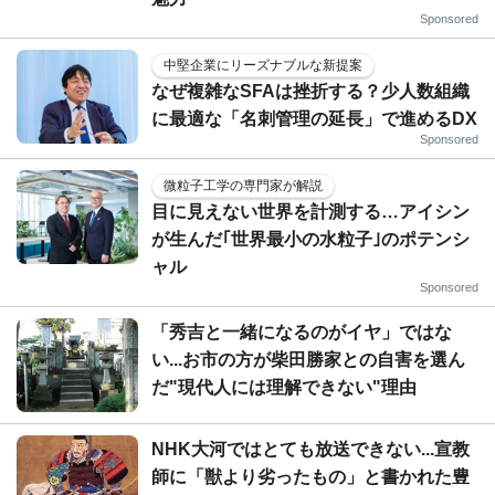
Sponsored
中堅企業にリーズナブルな新提案
なぜ複雑なSFAは挫折する？少人数組織
に最適な「名刺管理の延長」で進めるDX
Sponsored
微粒子工学の専門家が解説
目に見えない世界を計測する…アイシン
が生んだ｢世界最小の水粒子｣のポテンシ
ャル
Sponsored
「秀吉と一緒になるのがイヤ」ではな
い...お市の方が柴田勝家との自害を選ん
だ"現代人には理解できない"理由
NHK大河ではとても放送できない...宣教
師に「獣より劣ったもの」と書かれた豊