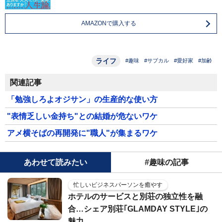
AMAZONで購入する
ライフ
#趣味
#サブカル
#愛好家
#加齢
関連記事
「勉強しろよオジサン」の生産的な使い方
"表情乏しい金持ち"との結婚が危ないワケ
アメ横そばの再開発に"職人"が集まるワケ
あわせて読みたい
#趣味の記事
忙しいビジネスパーソンを癒やす
ホテルのサービスと別荘の独立性を融
合…シェア別荘｢GLAMDAY STYLE｣の
魅力