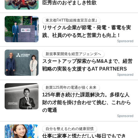
臣秀吉のおぞましき性欲
東京都｢HTT取組推進宣言企業｣
リサイクル企業が節電・発電・蓄電を実
践、社員のやる気と営業力も向上！
Sponsored
新規事業開発を経営アジェンダへ
スタートアップ探索からM&Aまで、経営
戦略の実装を支援するAT PARTNERS
Sponsored
創業125周年の電通が描く未来
125年磨き続けた課題解決力。多様な人
財の才能を掛け合わせて挑む、これから
の電通
Sponsored
自分を整えるための健康習慣
仕事に家事と慌ただしい毎日でもでき