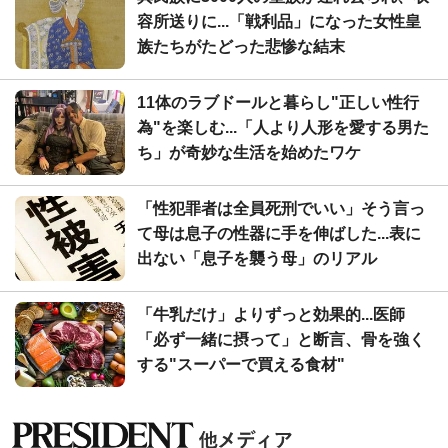
容所送りに...「戦利品」になった女性皇
族たちがたどった悲惨な結末
11体のラブドールと暮らし"正しい性行
為"を楽しむ...「人より人形を愛する男た
ち」が奇妙な生活を始めたワケ
「性犯罪者は全員死刑でいい」そう言っ
て母は息子の性器に手を伸ばした...表に
出ない「息子を襲う母」のリアル
「牛乳だけ」よりずっと効果的...医師
「必ず一緒に摂って」と断言、骨を強く
する"スーパーで買える食材"