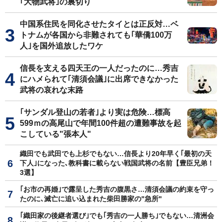
｢大物武将｣の裏切り
中国系住民を同化させたタイとは正反対…ベ
トナムが各国から非難されても｢華僑100万
人｣を国外追放したワケ
信長を支える四天王の一人だったのに…秀吉
にハメられて｢清須会議｣に出席できなかった
武将の哀れな末路
｢サンダル登山の若者｣より実は危険…標高
599ｍの高尾山で年間100件超の遭難事故を起
こしている"張本人"
織田でも武田でも上杉でもない…信長より20年早く｢最初の天
下人｣になった､教科書に載らない戦国武将の名前【豊臣兄弟！
3選】
｢お市の再婚｣で露呈した秀吉の腹黒さ…清須会議の約束を守っ
たのに､滅亡に追い込まれた柴田勝家の"急所"
｢織田家の後継者選び｣でも｢秀吉の一人勝ち｣でもない…清洲会