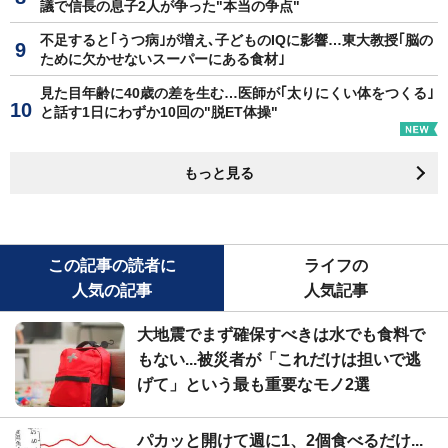
議で信長の息子2人が争った"本当の争点"
不足すると｢うつ病｣が増え､子どものIQに影響…東大教授｢脳の
ために欠かせないスーパーにある食材｣
見た目年齢に40歳の差を生む…医師が｢太りにくい体をつくる｣
と話す1日にわずか10回の"脱ET体操"
もっと見る
この記事の読者に
ライフの
人気の記事
人気記事
大地震でまず確保すべきは水でも食料で
もない...被災者が「これだけは担いで逃
げて」という最も重要なモノ2選
パカッと開けて週に1、2個食べるだけ...