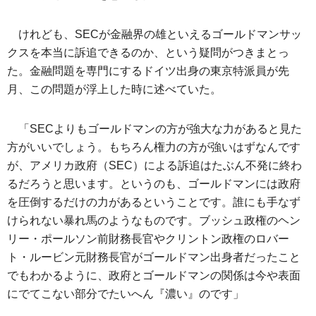
けれども、SECが金融界の雄といえるゴールドマンサッ
クスを本当に訴追できるのか、という疑問がつきまとっ
た。金融問題を専門にするドイツ出身の東京特派員が先
月、この問題が浮上した時に述べていた。
「SECよりもゴールドマンの方が強大な力があると見た
方がいいでしょう。もちろん権力の方が強いはずなんです
が、アメリカ政府（SEC）による訴追はたぶん不発に終わ
るだろうと思います。というのも、ゴールドマンには政府
を圧倒するだけの力があるということです。誰にも手なず
けられない暴れ馬のようなものです。ブッシュ政権のヘン
リー・ポールソン前財務長官やクリントン政権のロバー
ト・ルービン元財務長官がゴールドマン出身者だったこと
でもわかるように、政府とゴールドマンの関係は今や表面
にでてこない部分でたいへん『濃い』のです」