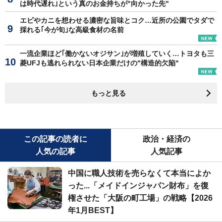
は時代遅れ｣という真のお金持ちが"向かった先"
エビやカニを想わせる濃密な旨味とコク…近所の公園でタダで
採れる｢今が旬｣な高級食材の名前
一流企業ほど｢働かないオジサン｣が増殖していく…トヨタも三
菱UFJも逃れられない日本企業だけの"構造的欠陥"
もっと見る
この記事の読者に
政治・経済の
人気の記事
人気記事
中国に職人技術を売らなくて本当によか
った...「メイドインジャパン財布」を復
権させた「大阪の町工場」の戦略【2026
年1月BEST】