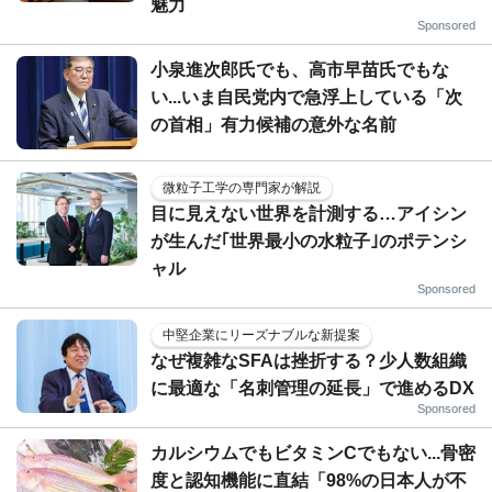
魅力
Sponsored
小泉進次郎氏でも、高市早苗氏でもな
い...いま自民党内で急浮上している「次
の首相」有力候補の意外な名前
微粒子工学の専門家が解説
目に見えない世界を計測する…アイシン
が生んだ｢世界最小の水粒子｣のポテンシ
ャル
Sponsored
中堅企業にリーズナブルな新提案
なぜ複雑なSFAは挫折する？少人数組織
に最適な「名刺管理の延長」で進めるDX
Sponsored
カルシウムでもビタミンCでもない...骨密
度と認知機能に直結「98%の日本人が不