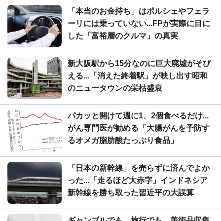
「本当のお金持ち」はポルシェやフェラ
ーリには乗っていない...FPが実際に目に
した「富裕層のクルマ」の真実
新大阪駅から15分なのに巨大廃墟がそび
える...「消えた終着駅」が映し出す昭和
のニュータウンの栄枯盛衰
パカッと開けて週に1、2個食べるだけ...
がん専門医が勧める「大腸がんを予防す
るオメガ脂肪酸たっぷり食品」
「日本の新幹線」を売らずに済んでよか
った...「走るほど大赤字」インドネシア
新幹線を勝ち取った習近平の大誤算
ギャンブルでも、旅行でも、美術品収集