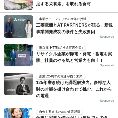
足する栄養素」を取れる食材
事業ポートフォリオの変革に挑戦
三菱電機とAT PARTNERSが語る、新規
事業開発成功の条件と失敗要因
Sponsored
東京都｢HTT取組推進宣言企業｣
リサイクル企業が節電・発電・蓄電を実
践、社員のやる気と営業力も向上！
Sponsored
創業125周年の電通が描く未来
125年磨き続けた課題解決力。多様な人
財の才能を掛け合わせて挑む、これから
の電通
Sponsored
自分を整えるための健康習慣
仕事に家事と慌ただしい毎日でもでき