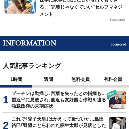
る、“完璧じゃなくていい”セルフマネジ
メント
Sponsored
INFORMATION
Sponsored
人気記事ランキング
1時間
週間
無料会員
有料会員
プーチンは動揺し､言葉を失ったとの指摘も…
習近平に見放され､側近も友好国も停戦を迫る
独裁政権の末期症状
これで｢愛子天皇｣はかえって近づいた…島田
裕巳｢野望にとらわれた麻生太郎が見落とした