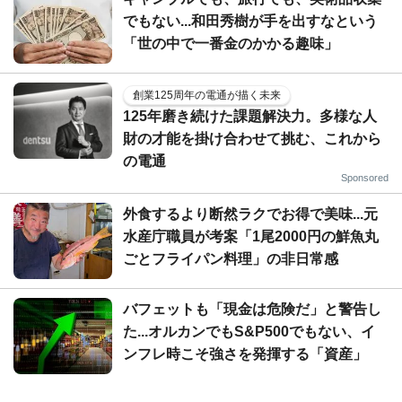
でもない...和田秀樹が手を出すなという
「世の中で一番金のかかる趣味」
創業125周年の電通が描く未来
125年磨き続けた課題解決力。多様な人
財の才能を掛け合わせて挑む、これから
の電通
Sponsored
外食するより断然ラクでお得で美味...元
水産庁職員が考案「1尾2000円の鮮魚丸
ごとフライパン料理」の非日常感
バフェットも「現金は危険だ」と警告し
た...オルカンでもS&P500でもない、イ
ンフレ時こそ強さを発揮する「資産」