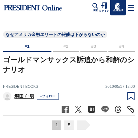
会員登録
検索
ログイン
なぜアメリカ金融エリートの報酬は下がらないのか
#1
#2
#3
#4
ゴールドマンサックス訴追から和解のシ
ナリオ
PRESIDENT BOOKS
2010/05/17 12:00
堀田 佳男
+フォロー
1
2