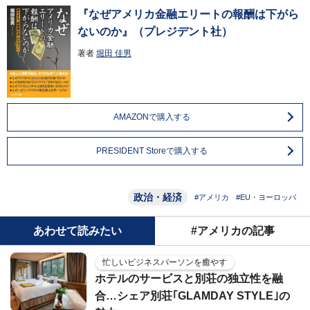
『なぜアメリカ金融エリートの報酬は下がら
ないのか』（プレジデント社）
著者
堀田 佳男
AMAZONで購入する
PRESIDENT Storeで購入する
政治・経済
#アメリカ
#EU・ヨーロッパ
あわせて読みたい
#アメリカの記事
忙しいビジネスパーソンを癒やす
ホテルのサービスと別荘の独立性を融
合…シェア別荘｢GLAMDAY STYLE｣の