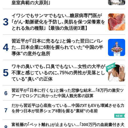
皇室典範の大原則｣
イワシでもサンマでもない...糖尿病専門医が
｢がん･動脈硬化を予防し､美肌を保つ栄養素を
とれる魚の種類｣【最強の魚活術3選】
習近平が｢日本に売るな｣と煽った翌日にバレ
た…日本企業に6割を握られていた"中国の半
導体"の意外な急所
ワキの臭いでも､口臭でもない…女性の大半が
不潔と感じているのに､75%の男性が見落とし
ている"臭い"の正体
習近平が｢日本に行くな｣と煽った悲惨な結末…｢8万円の激安ツ
アー｣でロシアに向かった中国人観光客の誤算
だから習近平は心底焦っている…中国のITもEVも壊滅させる力
を持つ日本が世界シェア8割を握る"素材"の名前
富裕層の｢ペット離れ｣が止まらない…｢300万円の血統書付き犬