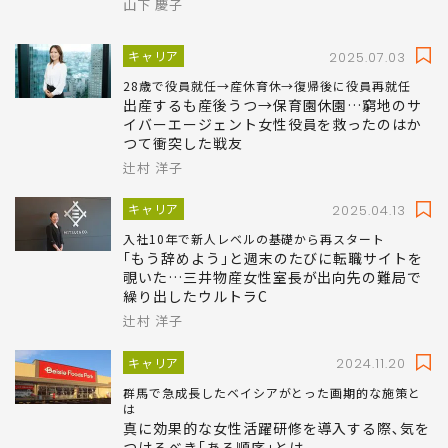
山下 慶子
キャリア
2025.07.03
28歳で役員就任→産休育休→復帰後に役員再就任
出産するも産後うつ→保育園休園…窮地のサ
イバーエージェント女性役員を救ったのはか
つて衝突した戦友
辻村 洋子
キャリア
2025.04.13
入社10年で新人レベルの基礎から再スタート
｢もう辞めよう｣と週末のたびに転職サイトを
覗いた…三井物産女性室長が出向先の難局で
繰り出したウルトラC
辻村 洋子
キャリア
2024.11.20
群馬で急成長したベイシアがとった画期的な施策と
は
真に効果的な女性活躍研修を導入する際､気を
つけるべき｢ある順序｣とは