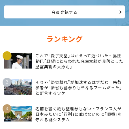
会員登録する
ランキング
1
これで｢愛子天皇｣はかえって近づいた…島田
裕巳｢野望にとらわれた麻生太郎が見落とした
皇室典範の大原則｣
2
そりゃ"帰省離れ"が加速するはずだわ…宗教
学者が｢帰省も墓参りも単なるブームだった｣
と断言するワケ
3
名前を書く紙も整理券もない…フランス人が
日本みたいに｢行列｣に並ばないのに｢順番｣を
守れる謎システム