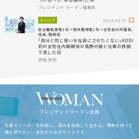
プレジデント ウーマン編集部
キャリア
2024.09.10
総合職転換第1号→育休取得第1号→女性初の所属長､
役員､取締役
｢自分と同じ思いを社員にさせたくない｣KDDI
初の女性社内取締役が高熱の娘と仕事の狭間
で涙した日
伊田 欣司
プレジデントウーマン会員
仕事でリーダーを目指し、高みを目指して生きる。情熱を持って
働き続けたい、女性のためのサイトです。