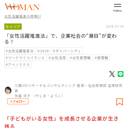
menu
女性活躍推進の夜明け
キャリア
2015.07.13
「女性活躍推進法」で、企業社会の“潮目”が変わ
る！
#女性活躍推進法
#2030
#ダイバーシティ
#ワークライフバランス
#女性活用
#女性管理職
#管理職
#アベノミクス
三菱UFJリサーチ＆コンサルティング 経済・社会政策部 主席研究
員
矢島 洋子 （やじま・ようこ）
+フォロー
「子どもがいる女性」を成長させる企業が生き
残る