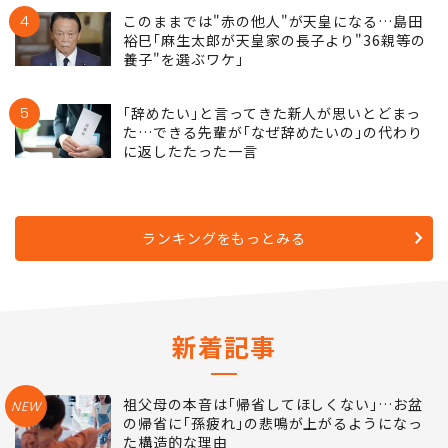
4
このままでは"赤の他人"が天皇になる…島田
裕巳｢麻生太郎が天皇家の長子より"36親等の
養子"を選ぶワケ｣
5
｢辞めたい｣と言ってきた新人が思いとどまっ
た…できる先輩が｢なぜ辞めたいの｣の代わり
に返したたった一言
ランキングをもっとみる
新着記事
祖父母の本音は｢帰省してほしくない｣…お盆
NEW
の帰省に｢孫疲れ｣の悲鳴が上がるようになっ
た構造的な理由