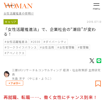
menu
女性活躍推進の夜明け
キャリア
2015.07.13
「女性活躍推進法」で、企業社会の“潮目”が変わ
る！
#女性活躍推進法
#2030
#ダイバーシティ
#ワークライフバランス
#女性活用
#女性管理職
#管理職
#アベノミクス
三菱UFJリサーチ＆コンサルティング 経済・社会政策部 主席研究
員
矢島 洋子 （やじま・ようこ）
+フォロー
再就職、転職……、働く女性にチャンス到来！