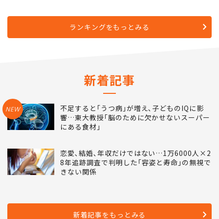
ランキングをもっとみる
新着記事
不足すると｢うつ病｣が増え､子どものIQに影
NEW
響…東大教授｢脳のために欠かせないスーパー
にある食材｣
恋愛､結婚､年収だけではない…1万6000人×2
8年追跡調査で判明した｢容姿と寿命｣の無視で
きない関係
新着記事をもっとみる