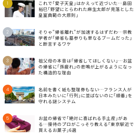
1
これで｢愛子天皇｣はかえって近づいた…島田
裕巳｢野望にとらわれた麻生太郎が見落とした
皇室典範の大原則｣
2
そりゃ"帰省離れ"が加速するはずだわ…宗教
学者が｢帰省も墓参りも単なるブームだった｣
と断言するワケ
3
祖父母の本音は｢帰省してほしくない｣…お盆
の帰省に｢孫疲れ｣の悲鳴が上がるようになっ
た構造的な理由
4
名前を書く紙も整理券もない…フランス人が
日本みたいに｢行列｣に並ばないのに｢順番｣を
守れる謎システム
5
お盆の帰省で｢絶対に喜ばれる手土産｣があ
る…接待のプロがこっそり教える｢東京駅近で
買えるお菓子｣6選