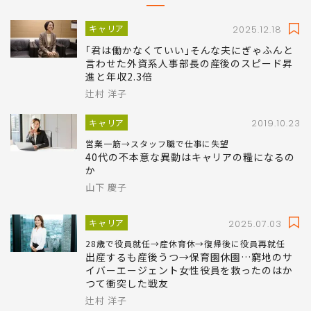
キャリア
2025.12.18
｢君は働かなくていい｣そんな夫にぎゃふんと
言わせた外資系人事部長の産後のスピード昇
進と年収2.3倍
辻村 洋子
キャリア
2019.10.23
営業一筋→スタッフ職で仕事に失望
40代の不本意な異動はキャリアの糧になるの
か
山下 慶子
キャリア
2025.07.03
28歳で役員就任→産休育休→復帰後に役員再就任
出産するも産後うつ→保育園休園…窮地のサ
イバーエージェント女性役員を救ったのはか
つて衝突した戦友
辻村 洋子