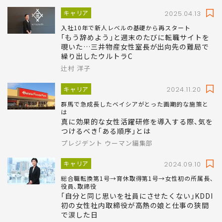
キャリア
2025.04.13
入社10年で新人レベルの基礎から再スタート
｢もう辞めよう｣と週末のたびに転職サイトを
覗いた…三井物産女性室長が出向先の難局で
繰り出したウルトラC
辻村 洋子
キャリア
2024.11.20
群馬で急成長したベイシアがとった画期的な施策と
は
真に効果的な女性活躍研修を導入する際､気を
つけるべき｢ある順序｣とは
プレジデント ウーマン編集部
キャリア
2024.09.10
総合職転換第1号→育休取得第1号→女性初の所属長､
役員､取締役
｢自分と同じ思いを社員にさせたくない｣KDDI
初の女性社内取締役が高熱の娘と仕事の狭間
で涙した日