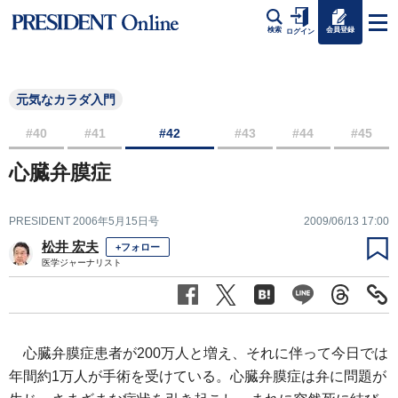
会員登録
検索
ログイン
元気なカラダ入門
#40
#41
#42
#43
#44
#45
心臓弁膜症
PRESIDENT 2006年5月15日号
2009/06/13 17:00
松井 宏夫
+フォロー
医学ジャーナリスト
心臓弁膜症患者が200万人と増え、それに伴って今日では
年間約1万人が手術を受けている。心臓弁膜症は弁に問題が