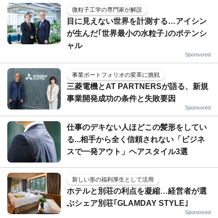
微粒子工学の専門家が解説
目に見えない世界を計測する…アイシン
が生んだ｢世界最小の水粒子｣のポテンシ
ャル
Sponsored
事業ポートフォリオの変革に挑戦
三菱電機とAT PARTNERSが語る、新規
事業開発成功の条件と失敗要因
Sponsored
仕事のデキない人ほどこの髪形をしてい
る...相手から全く信頼されない「ビジネ
スで一発アウト」ヘアスタイル3選
新しい形の福利厚生として活用
ホテルと別荘の利点を凝縮…経営者が選
ぶシェア別荘｢GLAMDAY STYLE｣
Sponsored