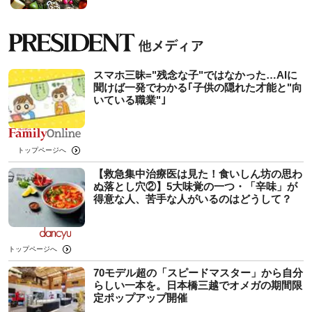
スマホ三昧="残念な子"ではなかった…AIに
聞けば一発でわかる｢子供の隠れた才能と"向
いている職業"｣
トップページへ
【救急集中治療医は見た！食いしん坊の思わ
ぬ落とし穴②】5大味覚の一つ・「辛味」が
得意な人、苦手な人がいるのはどうして？
トップページへ
70モデル超の「スピードマスター」から自分
らしい一本を。日本橋三越でオメガの期間限
定ポップアップ開催