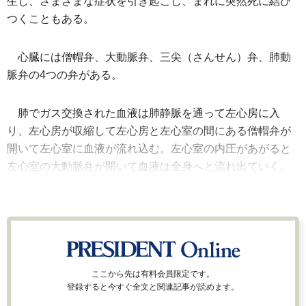
生じ、さまざまな症状を引き起こし、まれに突然死に結び
つくこともある。
心臓には僧帽弁、大動脈弁、三尖（さんせん）弁、肺動
脈弁の4つの弁がある。
肺でガス交換された血液は肺静脈を通って左心房に入
り、左心房が収縮して左心房と左心室の間にある僧帽弁が
開いて左心室に血液が流れ込む。左心室の内圧があがると
左心室の大動脈弁が開いて血液は全身へと流れ出ていく。
ここから先は有料会員限定です。
登録すると今すぐ全文と関連記事が読めます。