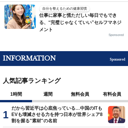
自分を整えるための健康習慣
仕事に家事と慌ただしい毎日でもでき
る、“完璧じゃなくていい”セルフマネジ
メント
Sponsored
INFORMATION
Sponsored
人気記事ランキング
1時間
週間
無料会員
有料会員
だから習近平は心底焦っている…中国のITも
EVも壊滅させる力を持つ日本が世界シェア8
割を握る"素材"の名前