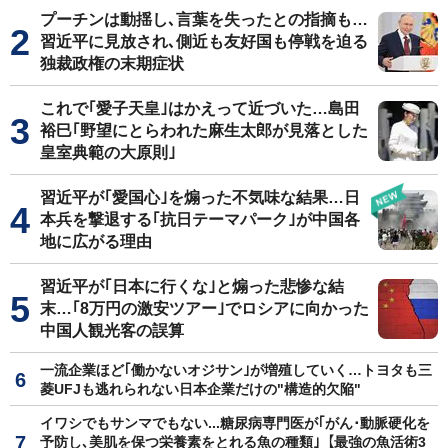
プーチンは動揺し､言葉を失ったとの指摘も…
習近平に見放され､側近も友好国も停戦を迫る
独裁政権の末期症状
これで｢愛子天皇｣はかえって近づいた…島田
裕巳｢野望にとらわれた麻生太郎が見落とした
皇室典範の大原則｣
習近平が｢愛国心｣を煽った不気味な結果…日
本兵を撃退する｢抗日テーマパーク｣が中国各
地に広がる理由
習近平が｢日本に行くな｣と煽った悲惨な結
末…｢8万円の激安ツアー｣でロシアに向かった
中国人観光客の誤算
一流企業ほど｢働かないオジサン｣が増殖していく…トヨタも三
菱UFJも逃れられない日本企業だけの"構造的欠陥"
イワシでもサンマでもない...糖尿病専門医が｢がん･動脈硬化を
予防し､美肌を保つ栄養素をとれる魚の種類｣【最強の魚活術3