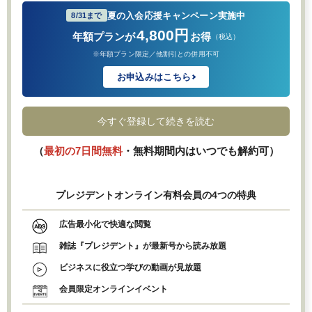
夏の入会応援キャンペーン実施中
8/31まで
4,800円
年額プランが
お得
（税込）
※年額プラン限定／他割引との併用不可
お申込みはこちら
今すぐ登録して続きを読む
（
最初の7日間無料
・無料期間内はいつでも解約可）
プレジデントオンライン有料会員の4つの特典
広告最小化で快適な閲覧
雑誌『プレジデント』が最新号から読み放題
ビジネスに役立つ学びの動画が見放題
会員限定オンラインイベント