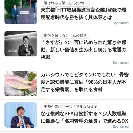
選ばれる企業になるために
東京都｢HTT取組推進宣言企業｣登録で環
境配慮時代を勝ち抜く具体策とは
Sponsored
期待を超えるチームの強さ
「さすが」の一言に込められた驚きや感
動。新しい価値を生み出し続ける電通の
挑戦
Sponsored
カルシウムでもビタミンCでもない...骨密
度と認知機能に直結「98%の日本人が不
足する栄養素」を取れる食材
中堅企業にリーズナブルな新提案
なぜ複雑なSFAは挫折する？少人数組織
に最適な「名刺管理の延長」で進めるDX
Sponsored