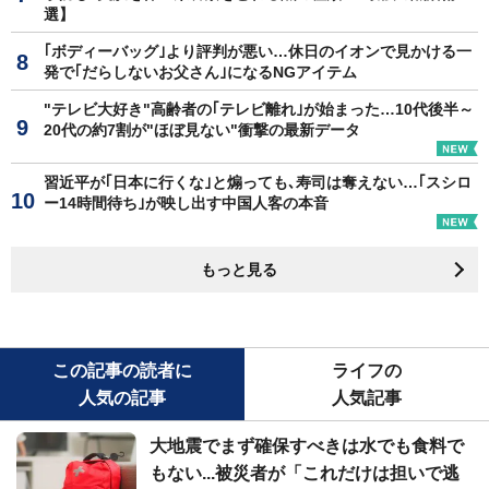
選】
｢ボディーバッグ｣より評判が悪い…休日のイオンで見かける一
発で｢だらしないお父さん｣になるNGアイテム
"テレビ大好き"高齢者の｢テレビ離れ｣が始まった…10代後半～
20代の約7割が"ほぼ見ない"衝撃の最新データ
習近平が｢日本に行くな｣と煽っても､寿司は奪えない…｢スシロ
ー14時間待ち｣が映し出す中国人客の本音
もっと見る
この記事の読者に
ライフの
人気の記事
人気記事
大地震でまず確保すべきは水でも食料で
もない...被災者が「これだけは担いで逃