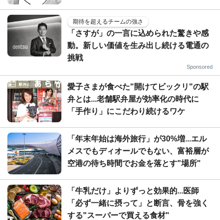
期待を超えるチームの強さ
「さすが」の一言に込められた驚きや感
動。新しい価値を生み出し続ける電通の
挑戦
Sponsored
愛子さまが食べた"開けてビックリ"の駅
弁とは...老舗駅弁屋が効率化の時代に
「手作り」にこだわり続けるワケ
「年末年始は海外旅行」が30%増...エル
メスでもディオールでもない、富裕層が
空港の待ち時間でお金を落とす"場所"
「牛乳だけ」よりずっと効果的...医師
「必ず一緒に摂って」と断言、骨を強く
する"スーパーで買える食材"