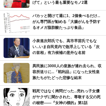
げて」という最も重要なモノ2選
パカッと開けて週に1、2個食べるだけ...
がん専門医が勧める「大腸がんを予防す
るオメガ脂肪酸たっぷり食品」
小泉進次郎氏でも、高市早苗氏でもな
い...いま自民党内で急浮上している「次
の首相」有力候補の意外な名前
異民族に3000人の皇族が連れ去られ、収
容所送りに...「戦利品」になった女性皇
族たちがたどった悲惨な結末
戦死ではなく拷問だった...売れっ子女優
がヤクザに聞かされた、尊敬する父の死
の秘密――『女神の標的』第1話