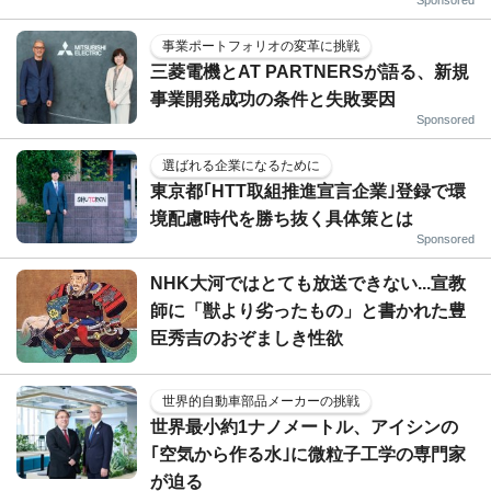
事業ポートフォリオの変革に挑戦
三菱電機とAT PARTNERSが語る、新規
事業開発成功の条件と失敗要因
Sponsored
選ばれる企業になるために
東京都｢HTT取組推進宣言企業｣登録で環
境配慮時代を勝ち抜く具体策とは
Sponsored
NHK大河ではとても放送できない...宣教
師に「獣より劣ったもの」と書かれた豊
臣秀吉のおぞましき性欲
世界的自動車部品メーカーの挑戦
世界最小約1ナノメートル、アイシンの
｢空気から作る水｣に微粒子工学の専門家
が迫る