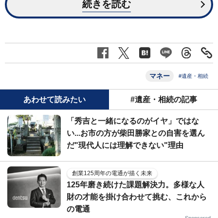
続きを読む
マネー
#遺産・相続
あわせて読みたい
#遺産・相続の記事
「秀吉と一緒になるのがイヤ」ではな
い...お市の方が柴田勝家との自害を選ん
だ"現代人には理解できない"理由
創業125周年の電通が描く未来
125年磨き続けた課題解決力。多様な人
財の才能を掛け合わせて挑む、これから
の電通
Sponsored