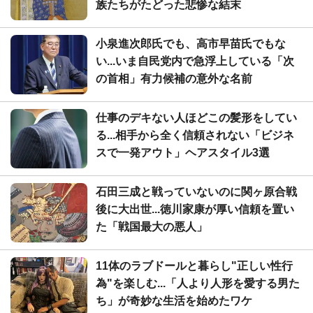
族たちがたどった悲惨な結末
小泉進次郎氏でも、高市早苗氏でもな
い...いま自民党内で急浮上している「次
の首相」有力候補の意外な名前
仕事のデキない人ほどこの髪形をしてい
る...相手から全く信頼されない「ビジネ
スで一発アウト」ヘアスタイル3選
石田三成と戦っていないのに関ヶ原合戦
後に大出世...徳川家康が厚い信頼を置い
た「戦国最大の悪人」
11体のラブドールと暮らし"正しい性行
為"を楽しむ...「人より人形を愛する男た
ち」が奇妙な生活を始めたワケ