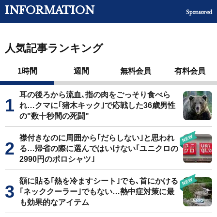
INFORMATION
Sponsored
人気記事ランキング
1時間
週間
無料会員
有料会員
耳の後ろから流血､指の肉をごっそり食べら
れ…クマに｢猪木キック｣で応戦した36歳男性
の"数十秒間の死闘"
襟付きなのに周囲から｢だらしない｣と思われ
る…帰省の際に選んではいけない｢ユニクロの
2990円のポロシャツ｣
額に貼る｢熱を冷ますシート｣でも､首にかける
｢ネッククーラー｣でもない…熱中症対策に最
も効果的なアイテム