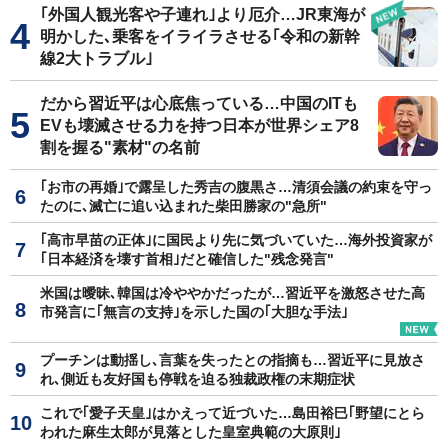
｢外国人観光客や子連れ｣より厄介…JR東海が
明かした､乗客をイライラさせる｢令和の新幹
線2大トラブル｣
だから習近平は心底焦っている…中国のITも
EVも壊滅させる力を持つ日本が世界シェア8
割を握る"素材"の名前
｢お市の再婚｣で露呈した秀吉の腹黒さ…清須会議の約束を守っ
たのに､滅亡に追い込まれた柴田勝家の"急所"
｢高市早苗の正体｣に国民より先に気づいていた…海外投資家が
｢日本経済を壊す首相｣だと確信した"残念発言"
米国は曖昧､韓国は冷ややかだったが…習近平を激怒させた高
市発言に｢無言の支持｣を示した国の｢大胆な手法｣
プーチンは動揺し､言葉を失ったとの指摘も…習近平に見放さ
れ､側近も友好国も停戦を迫る独裁政権の末期症状
これで｢愛子天皇｣はかえって近づいた…島田裕巳｢野望にとら
われた麻生太郎が見落とした皇室典範の大原則｣