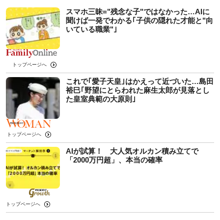
スマホ三昧="残念な子"ではなかった…AIに
聞けば一発でわかる｢子供の隠れた才能と"向
いている職業"｣
トップページへ
これで｢愛子天皇｣はかえって近づいた…島田
裕巳｢野望にとらわれた麻生太郎が見落とし
た皇室典範の大原則｣
トップページへ
AIが試算！ 大人気オルカン積み立てで
「2000万円超」、本当の確率
トップページへ