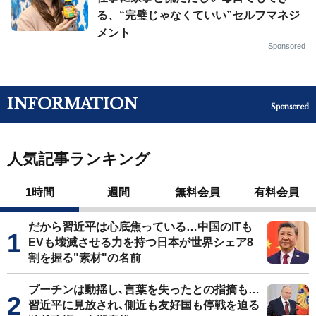
る、“完璧じゃなくていい”セルフマネジ
メント
Sponsored
INFORMATION
Sponsored
人気記事ランキング
1時間
週間
無料会員
有料会員
だから習近平は心底焦っている…中国のITも
EVも壊滅させる力を持つ日本が世界シェア8
割を握る"素材"の名前
プーチンは動揺し､言葉を失ったとの指摘も…
習近平に見放され､側近も友好国も停戦を迫る