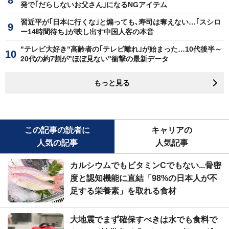
発で｢だらしないお父さん｣になるNGアイテム
習近平が｢日本に行くな｣と煽っても､寿司は奪えない…｢スシロ
ー14時間待ち｣が映し出す中国人客の本音
"テレビ大好き"高齢者の｢テレビ離れ｣が始まった…10代後半～
20代の約7割が"ほぼ見ない"衝撃の最新データ
もっと見る
この記事の読者に
キャリアの
人気の記事
人気記事
カルシウムでもビタミンCでもない...骨密
度と認知機能に直結「98%の日本人が不
足する栄養素」を取れる食材
大地震でまず確保すべきは水でも食料で