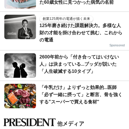
た60歳女性に見つかった病気の名前
創業125周年の電通が描く未来
125年磨き続けた課題解決力。多様な人
財の才能を掛け合わせて挑む、これから
の電通
Sponsored
2600年前から「付き合ってはいけない
人」は決まっている...ブッダが説いた
「人生破滅する10タイプ」
「牛乳だけ」よりずっと効果的...医師
「必ず一緒に摂って」と断言、骨を強く
する"スーパーで買える食材"