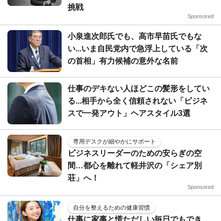
挑戦
Sponsored
小泉進次郎氏でも、高市早苗氏でもな
い...いま自民党内で急浮上している「次
の首相」有力候補の意外な名前
仕事のデキない人ほどこの髪形をしてい
る...相手から全く信頼されない「ビジネ
スで一発アウト」ヘアスタイル3選
専用デスクが細やかにサポート
ビジネスリーダーのための安らぎの空
間…都心を離れて軽井沢の「シェア別
荘」へ！
Sponsored
自分を整えるための健康習慣
仕事に家事と慌ただしい毎日でもでき