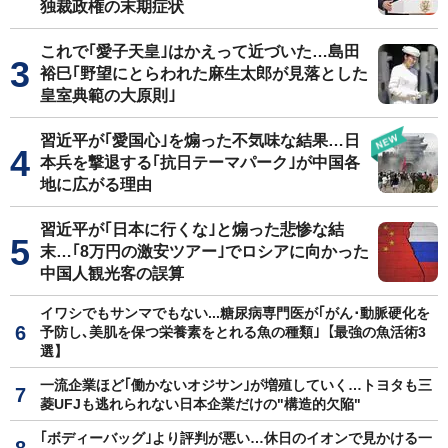
独裁政権の末期症状
これで｢愛子天皇｣はかえって近づいた…島田
裕巳｢野望にとらわれた麻生太郎が見落とした
皇室典範の大原則｣
習近平が｢愛国心｣を煽った不気味な結果…日
本兵を撃退する｢抗日テーマパーク｣が中国各
地に広がる理由
習近平が｢日本に行くな｣と煽った悲惨な結
末…｢8万円の激安ツアー｣でロシアに向かった
中国人観光客の誤算
イワシでもサンマでもない...糖尿病専門医が｢がん･動脈硬化を
予防し､美肌を保つ栄養素をとれる魚の種類｣【最強の魚活術3
選】
一流企業ほど｢働かないオジサン｣が増殖していく…トヨタも三
菱UFJも逃れられない日本企業だけの"構造的欠陥"
｢ボディーバッグ｣より評判が悪い…休日のイオンで見かける一