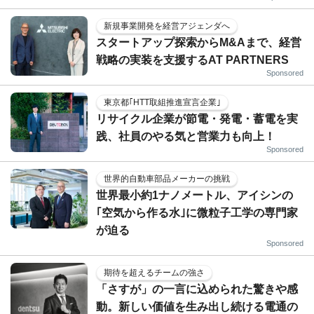
新規事業開発を経営アジェンダへ
スタートアップ探索からM&Aまで、経営
戦略の実装を支援するAT PARTNERS
Sponsored
東京都｢HTT取組推進宣言企業｣
リサイクル企業が節電・発電・蓄電を実
践、社員のやる気と営業力も向上！
Sponsored
世界的自動車部品メーカーの挑戦
世界最小約1ナノメートル、アイシンの
｢空気から作る水｣に微粒子工学の専門家
が迫る
Sponsored
期待を超えるチームの強さ
「さすが」の一言に込められた驚きや感
動。新しい価値を生み出し続ける電通の