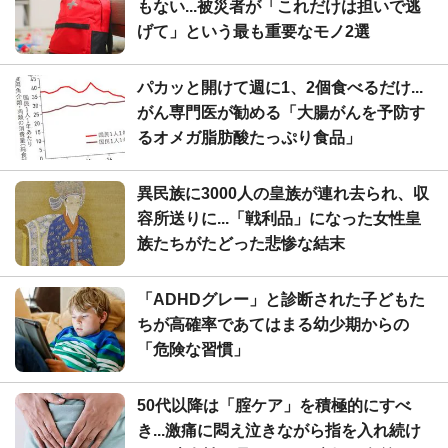
もない...被災者が「これだけは担いで逃
げて」という最も重要なモノ2選
パカッと開けて週に1、2個食べるだけ...
がん専門医が勧める「大腸がんを予防す
るオメガ脂肪酸たっぷり食品」
異民族に3000人の皇族が連れ去られ、収
容所送りに...「戦利品」になった女性皇
族たちがたどった悲惨な結末
「ADHDグレー」と診断された子どもた
ちが高確率であてはまる幼少期からの
「危険な習慣」
50代以降は「腟ケア」を積極的にすべ
き...激痛に悶え泣きながら指を入れ続け